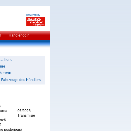
powered by
n
Händlerlogin
 a friend
rire
llt mir!
e Fahrzeuge des Händlers
2
area
06/2028
Transmisie
tică
ă
ne posterioară