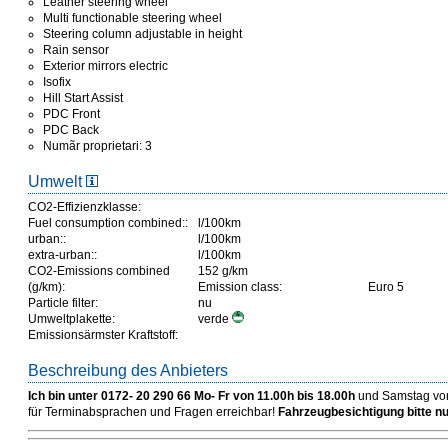
Leather steering wheel
Multi functionable steering wheel
Steering column adjustable in height
Rain sensor
Exterior mirrors electric
Isofix
Hill Start Assist
PDC Front
PDC Back
Numãr proprietari: 3
Umwelt
CO2-Effizienzklasse:
Fuel consumption combined::
l/100km
urban::
l/100km
extra-urban::
l/100km
CO2-Emissions combined
152 g/km
(g/km):
Emission class:
Euro 5
Particle filter:
nu
Umweltplakette:
verde
Emissionsärmster Kraftstoff:
Beschreibung des Anbieters
Ich bin unter 0172- 20 290 66 Mo- Fr von 11.00h bis 18.00h
und Samstag von
für Terminabsprachen und Fragen erreichbar!
Fahrzeugbesichtigung bitte nu