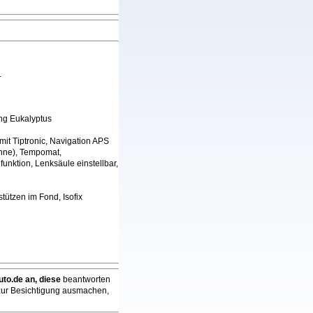
.
ung Eukalyptus
mit Tiptronic, Navigation APS
Lehne), Tempomat,
unktion, Lenksäule einstellbar,
tützen im Fond, Isofix
to.de an,
diese
beantworten
n zur Besichtigung ausmachen,