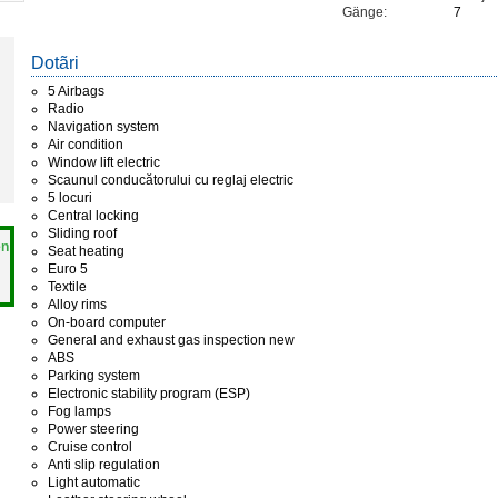
Gänge:
7
Dotãri
5 Airbags
Radio
Navigation system
Air condition
Window lift electric
Scaunul conducătorului cu reglaj electric
5 locuri
Central locking
Sliding roof
en
Seat heating
Euro 5
Textile
Alloy rims
On-board computer
General and exhaust gas inspection new
ABS
Parking system
Electronic stability program (ESP)
Fog lamps
Power steering
Cruise control
Anti slip regulation
Light automatic