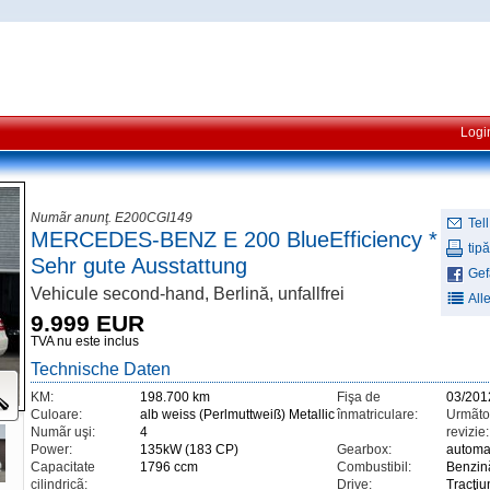
Logi
Numãr anunţ. E200CGI149
Tell
MERCEDES-BENZ E 200 BlueEfficiency *
tipă
Sehr gute Ausstattung
Gefä
Vehicule second-hand, Berlină, unfallfrei
All
9.999 EUR
TVA nu este inclus
Technische Daten
KM:
198.700 km
Fişa de
03/201
Culoare:
alb weiss (Perlmuttweiß) Metallic
înmatriculare:
Urmãto
Numãr uşi:
4
revizie:
Power:
135kW (183 CP)
Gearbox:
automa
Capacitate
1796 ccm
Combustibil:
Benzin
cilindricã:
Drive:
Tracţiu