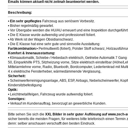
Emails können aktuell nicht zeitnah beantwortet werden.
Beschreibung:
•
Ein sehr gepflegtes
Fahrzeug aus seriösem Vorbesitz.
• Bisher regelmäßig gewartet.
• Vor Übergabe werden die HU/AU erneuert und eine Inspektion durchgeführt
• Die E Klasse wurde aufwendig und professionell foliert.
• Ab Werk ist der Wagen Obsidianschwarz.
• Die E Klasse hat eine sehr gute und sinnvolle Ausstattung:
Farbkombination:
• Perlmuttweiß (foliert), Polster Stoff schwarz, Holzausführ
Komfort & Innenausstattung:
• Klimaautomatik, Schiebe-/ Hebedach elektrisch, Getriebe Automatik 7 Gang 
50, Einparkhilfe PTS, Sitzheizung vorne, Sitze elektrisch einstellbar (Höhe/
Mittelarmlehne vorne, Radio, Bluetooth, Bordcomputer, Lederlenkrad mit Multif
4 x elektrische Fensterheber, wärmedämmende Verglasung,
Sicherheit:
• Scheinwerferreinigungsanlage, ABS, ESP, Airbags, Nebelscheinwerfer, Kopfs
Kindersitzbefestigung
Optik:
• Leichtmetallfelgen, Fahrzeug wurde aufwendig foliert.
Sonstiges:
• Verkauf im Kundenauftrag, bevorzugt an gewerbliche Kunden.
Bitte sehen Sie sich die
XXL Bilder in sehr guter Auflösung auf
www.zech-au
sicher bereits die meisten Fragen, für weiteres bitte telefonisch einen Termi
denn: selber anschauen verschafft den besten Eindruck.