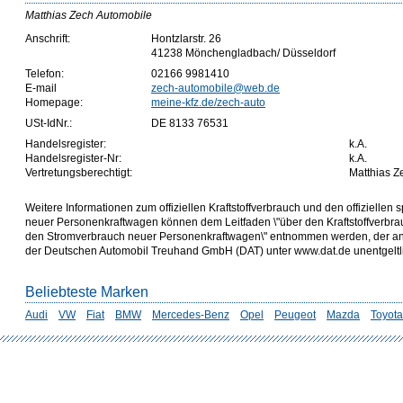
Matthias Zech Automobile
Anschrift:
Hontzlarstr. 26
41238 Mönchengladbach/ Düsseldorf
Telefon:
02166 9981410
E-mail
zech-automobile@web.de
Homepage:
meine-kfz.de/zech-auto
USt-IdNr.:
DE 8133 76531
Handelsregister:
k.A.
Handelsregister-Nr:
k.A.
Vertretungsberechtigt:
Matthias Z
Weitere Informationen zum offiziellen Kraftstoffverbrauch und den offizielle
neuer Personenkraftwagen können dem Leitfaden \"über den Kraftstoffverbr
den Stromverbrauch neuer Personenkraftwagen\" entnommen werden, der an a
der Deutschen Automobil Treuhand GmbH (DAT) unter www.dat.de unentgeltlich
Beliebteste Marken
Audi
VW
Fiat
BMW
Mercedes-Benz
Opel
Peugeot
Mazda
Toyota