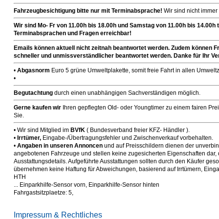
Fahrzeugbesichtigung bitte nur mit Terminabsprache!
Wir sind nicht immer 
Wir sind Mo- Fr von 11.00h bis 18.00h
und Samstag von 11.00h bis 14.00h t
Terminabsprachen und Fragen erreichbar!
Emails können aktuell nicht zeitnah beantwortet werden.
Zudem können Fr
schneller und unmissverständlicher beantwortet werden. Danke für Ihr Ve
•
Abgasnorm
Euro 5 grüne Umweltplakette, somit freie Fahrt in allen Umwelt
•
Begutachtung
durch einen unabhängigen Sachverständigen möglich.
Gerne kaufen wir
Ihren gepflegten Old- oder Youngtimer zu einem fairen Preis
Sie.
• Wir sind Mitglied im
BVfK
( Bundesverband freier KFZ- Händler ).
•
Irrtümer,
Eingabe-/Übertragungsfehler und Zwischenverkauf vorbehalten.
•
Angaben in unseren Annoncen
und auf Preisschildern dienen der unverbi
angebotenen Fahrzeuge und stellen keine zugesicherten Eigenschaften dar, di
Ausstattungsdetails. Aufgeführte Ausstattungen sollten durch den Käufer geso
übernehmen keine Haftung für Abweichungen, basierend auf Irrtümern, Eing
HTH
... Einparkhilfe-Sensor vorn, Einparkhilfe-Sensor hinten
Fahrgastsitzplaetze: 5,
Impressum & Rechtliches