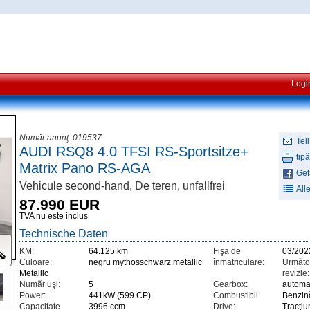
Logi
Numãr anunţ. 019537
Tell
AUDI RSQ8 4.0 TFSI RS-Sportsitze+
tipă
Matrix Pano RS-AGA
Gefä
Vehicule second-hand, De teren, unfallfrei
All
87.990 EUR
TVA nu este inclus
Technische Daten
KM:
64.125 km
Fişa de
03/202
Culoare:
negru mythosschwarz metallic
înmatriculare:
Urmãto
Metallic
revizie:
Numãr uşi:
5
Gearbox:
automa
Power:
441kW (599 CP)
Combustibil:
Benzin
Capacitate
3996 ccm
Drive:
Tracţiu