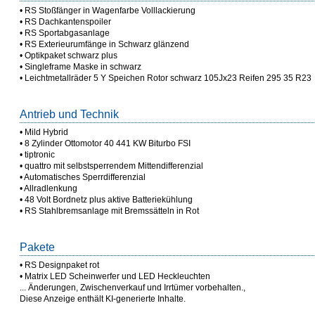
• RS Stoßfänger in Wagenfarbe Volllackierung
• RS Dachkantenspoiler
• RS Sportabgasanlage
• RS Exterieurumfänge in Schwarz glänzend
• Optikpaket schwarz plus
• Singleframe Maske in schwarz
• Leichtmetallräder 5 Y Speichen Rotor schwarz 105Jx23 Reifen 295 35 R23
Antrieb und Technik
• Mild Hybrid
• 8 Zylinder Ottomotor 40 441 KW Biturbo FSI
• tiptronic
• quattro mit selbstsperrendem Mittendifferenzial
• Automatisches Sperrdifferenzial
• Allradlenkung
• 48 Volt Bordnetz plus aktive Batteriekühlung
• RS Stahlbremsanlage mit Bremssätteln in Rot
Pakete
• RS Designpaket rot
• Matrix LED Scheinwerfer und LED Heckleuchten
... Änderungen, Zwischenverkauf und Irrtümer vorbehalten.,
Diese Anzeige enthält KI-generierte Inhalte.