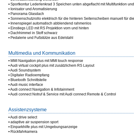
• Sportkontur Lederlenkrad 3 Speichen unten abgeflacht mit Multifunktion un
• Ionisator und Aromatisierung
• Panorama Glasdach
• Sonnenschutzrollo elektrisch für die hinteren Seitenscheiben manuell für d
• Innenspiegel automatisch abblendend rahmenlos
• Einstiegs LED mit RS Projektion vorn und hinten
• Dachhimmel in Stoff schwarz
• Pedalerie und Fußstütze aus Edelstahl
Multimedia und Kommunikation
• MMI Navigation plus mit MMI touch response
• Audi virtual cockpit plus mit zusätzlichem RS Layout
• Audi Soundsystem
• Digitaler Radioempfang
• Bluetooth Schnittstelle
• Audi music interface
• Audi connect Navigation & Infotainment
• Audi connect Notruf & Service mit Audi connect Remote & Control
Assistenzsysteme
• Audi drive select
• adaptive air suspension sport
• Einparkhilfe plus mit Umgebungsanzeige
• Rückfahrkamera