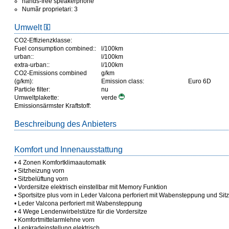
hands-free speakerphone
Numãr proprietari: 3
Umwelt
CO2-Effizienzklasse:
Fuel consumption combined::
l/100km
urban::
l/100km
extra-urban::
l/100km
CO2-Emissions combined
g/km
(g/km):
Emission class:
Euro 6D
Particle filter:
nu
Umweltplakette:
verde
Emissionsärmster Kraftstoff:
Beschreibung des Anbieters
Komfort und Innenausstattung
• 4 Zonen Komfortklimaautomatik
• Sitzheizung vorn
• Sitzbelüftung vorn
• Vordersitze elektrisch einstellbar mit Memory Funktion
• Sportsitze plus vorn in Leder Valcona perforiert mit Wabensteppung und Sit
• Leder Valcona perforiert mit Wabensteppung
• 4 Wege Lendenwirbelstütze für die Vordersitze
• Komfortmittelarmlehne vorn
• Lenkradeinstellung elektrisch