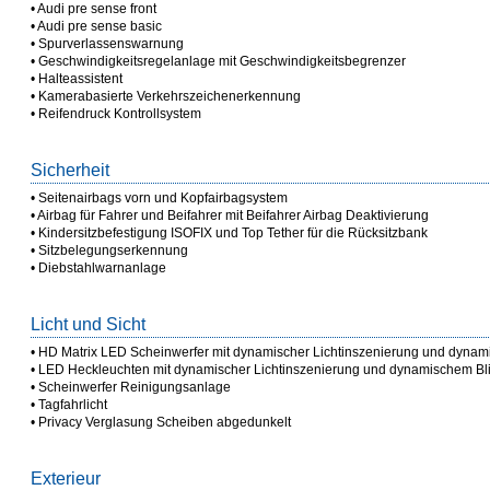
• Audi pre sense front
• Audi pre sense basic
• Spurverlassenswarnung
• Geschwindigkeitsregelanlage mit Geschwindigkeitsbegrenzer
• Halteassistent
• Kamerabasierte Verkehrszeichenerkennung
• Reifendruck Kontrollsystem
Sicherheit
• Seitenairbags vorn und Kopfairbagsystem
• Airbag für Fahrer und Beifahrer mit Beifahrer Airbag Deaktivierung
• Kindersitzbefestigung ISOFIX und Top Tether für die Rücksitzbank
• Sitzbelegungserkennung
• Diebstahlwarnanlage
Licht und Sicht
• HD Matrix LED Scheinwerfer mit dynamischer Lichtinszenierung und dynami
• LED Heckleuchten mit dynamischer Lichtinszenierung und dynamischem Bli
• Scheinwerfer Reinigungsanlage
• Tagfahrlicht
• Privacy Verglasung Scheiben abgedunkelt
Exterieur