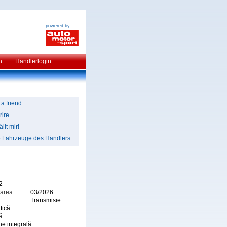
powered by
n
Händlerlogin
 a friend
rire
llt mir!
e Fahrzeuge des Händlers
2
area
03/2026
Transmisie
tică
ă
ne integrală