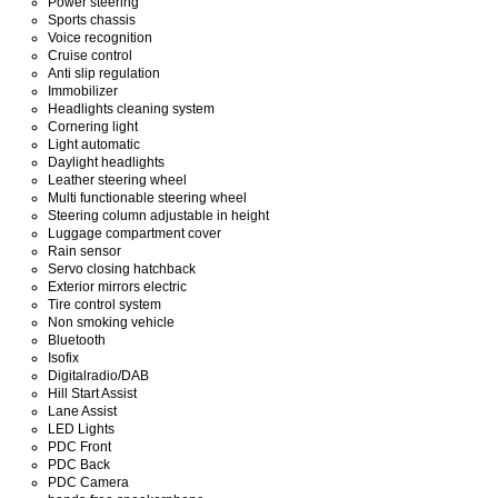
Power steering
Sports chassis
Voice recognition
Cruise control
Anti slip regulation
Immobilizer
Headlights cleaning system
Cornering light
Light automatic
Daylight headlights
Leather steering wheel
Multi functionable steering wheel
Steering column adjustable in height
Luggage compartment cover
Rain sensor
Servo closing hatchback
Exterior mirrors electric
Tire control system
Non smoking vehicle
Bluetooth
Isofix
Digitalradio/DAB
Hill Start Assist
Lane Assist
LED Lights
PDC Front
PDC Back
PDC Camera