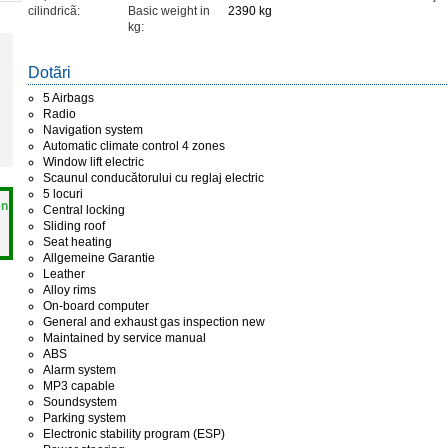
cilindricã:
Basic weight in
2390 kg
kg:
Dotãri
5 Airbags
Radio
Navigation system
Automatic climate control 4 zones
Window lift electric
Scaunul conducătorului cu reglaj electric
5 locuri
en
Central locking
Sliding roof
Seat heating
Allgemeine Garantie
Leather
Alloy rims
On-board computer
General and exhaust gas inspection new
Maintained by service manual
ABS
Alarm system
MP3 capable
Soundsystem
Parking system
Electronic stability program (ESP)