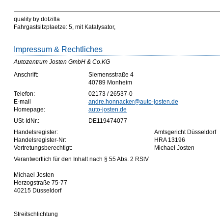
quality by dotzilla
Fahrgastsitzplaetze: 5, mit Katalysator,
Impressum & Rechtliches
Autozentrum Josten GmbH & Co.KG
Anschrift:
Siemensstraße 4
40789 Monheim
Telefon:
02173 / 26537-0
E-mail
andre.honnacker@auto-josten.de
Homepage:
auto-josten.de
USt-IdNr.:
DE119474077
Handelsregister:
Amtsgericht Düsseldorf
Handelsregister-Nr:
HRA 13196
Vertretungsberechtigt:
Michael Josten
Verantwortlich für den Inhalt nach § 55 Abs. 2 RStV
Michael Josten
Herzogstraße 75-77
40215 Düsseldorf
Streitschlichtung