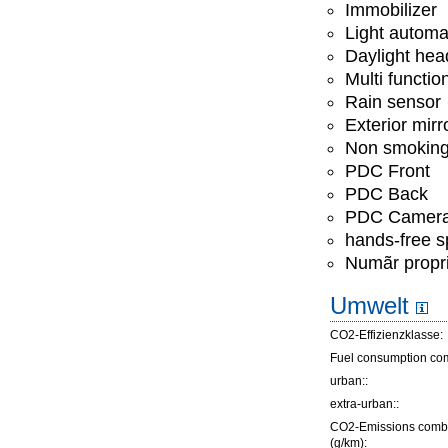
Immobilizer
Light automa
Daylight hea
Multi functio
Rain sensor
Exterior mirr
Non smoking
PDC Front
PDC Back
PDC Camer
hands-free 
Numãr propri
Umwelt
CO2-Effizienzklasse:
Fuel consumption co
urban::
extra-urban::
CO2-Emissions comb
(g/km):