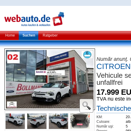
Home
Suchen
Ratgeber
Numãr anunţ. 
CITROEN 
Vehicule s
unfallfrei
17.999 E
TVA nu este in
Technische
KM:
20
Culoare:
al
Numãr uşi:
5