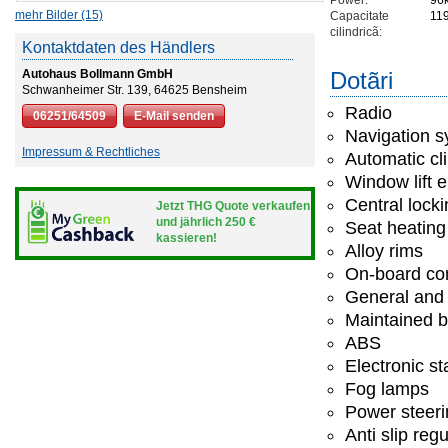
Power:
96
mehr Bilder (15)
Capacitate
11
cilindricã:
Kontaktdaten des Händlers
Autohaus Bollmann GmbH
Dotãri
Schwanheimer Str. 139, 64625 Bensheim
Radio
06251/64509
E-Mail senden
Navigation 
Impressum & Rechtliches
Automatic cl
Window lift e
Central lock
Jetzt THG Quote verkaufen
und jährlich 250 €
Seat heating
kassieren!
Alloy rims
On-board co
General and 
Maintained b
ABS
Electronic st
Fog lamps
Power steeri
Anti slip regu