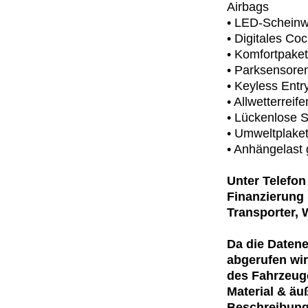
Airbags
• LED-Scheinwe
• Digitales Co
• Komfortpake
• Parksensore
• Keyless Entr
• Allwetterreif
• Lückenlose S
• Umweltplaket
• Anhängelast
Unter Telefon
Finanzierung
Transporter, 
Da die Daten
abgerufen wir
des Fahrzeuge
Material & äu
Beschreibung