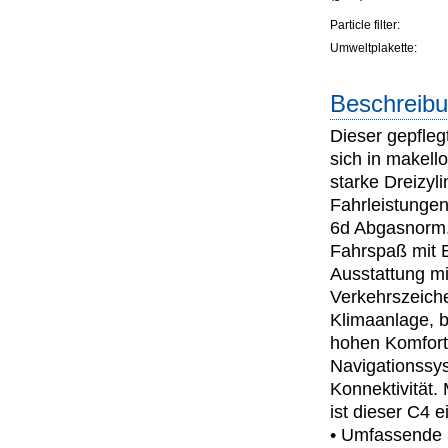
Particle filter:
Umweltplakette:
Beschreibu
Dieser gepfle
sich in makell
starke Dreizyl
Fahrleistungen
6d Abgasnorm. 
Fahrspaß mit E
Ausstattung mi
Verkehrszeich
Klimaanlage, b
hohen Komfort
Navigationssys
Konnektivität.
ist dieser C4 e
• Umfassende S