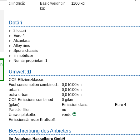
cilindricã:
Basic weight in
1100 kg
kg:
Dotãri
2 locuri
Euro 4
Alcantara
Alloy rims
Sports chassis
Immobilizer
Numãr proprietari: 1
en
Umwelt
CO2-Effizienzklasse:
Fuel consumption combined::
0,0 l/100km
urban::
0,0 l/100km
extra-urban::
0,0 l/100km
CO2-Emissions combined
0 g/km
(g/km):
Emission class:
Euro 4
Particle filter:
nu
Umweltplakette:
verde
Emissionsärmster Kraftstoff:
Beschreibung des Anbieters
Ihr Autohaus Hasselberg GmbH