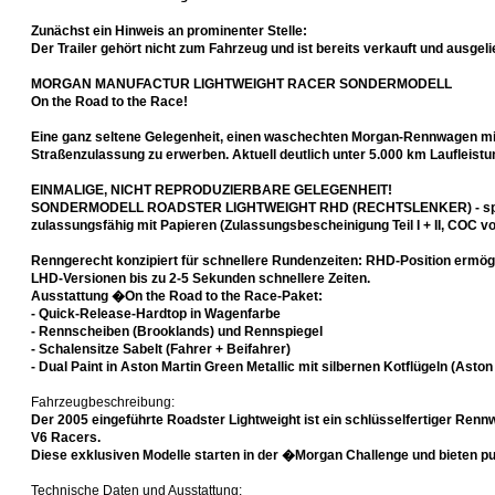
Zunächst ein Hinweis an prominenter Stelle:
Der Trailer gehört nicht zum Fahrzeug und ist bereits verkauft und ausgelie
MORGAN MANUFACTUR LIGHTWEIGHT RACER SONDERMODELL
On the Road to the Race!
Eine ganz seltene Gelegenheit, einen waschechten Morgan-Rennwagen mi
Straßenzulassung zu erwerben. Aktuell deutlich unter 5.000 km Laufleistun
EINMALIGE, NICHT REPRODUZIERBARE GELEGENHEIT!
SONDERMODELL ROADSTER LIGHTWEIGHT RHD (RECHTSLENKER) - spezi
zulassungsfähig mit Papieren (Zulassungsbescheinigung Teil I + II, COC v
Renngerecht konzipiert für schnellere Rundenzeiten: RHD-Position ermögli
LHD-Versionen bis zu 2-5 Sekunden schnellere Zeiten.
Ausstattung �On the Road to the Race-Paket:
- Quick-Release-Hardtop in Wagenfarbe
- Rennscheiben (Brooklands) und Rennspiegel
- Schalensitze Sabelt (Fahrer + Beifahrer)
- Dual Paint in Aston Martin Green Metallic mit silbernen Kotflügeln (Ast
Fahrzeugbeschreibung:
Der 2005 eingeführte Roadster Lightweight ist ein schlüsselfertiger Ren
V6 Racers.
Diese exklusiven Modelle starten in der �Morgan Challenge und bieten p
Technische Daten und Ausstattung: