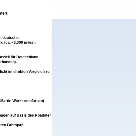
fert.
t deutscher
g (ca. <3.000 miles).
ell für Deutschland
orhanden).
cht im direkten Vergleich zu
on Martin-Werksrennfarben)
nwagen auf Basis des Roadster
uren Fahrspaß.