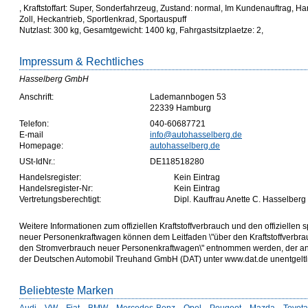
, Kraftstoffart: Super, Sonderfahrzeug, Zustand: normal, Im Kundenauftrag, Ha
Zoll, Heckantrieb, Sportlenkrad, Sportauspuff
Nutzlast: 300 kg, Gesamtgewicht: 1400 kg, Fahrgastsitzplaetze: 2,
Impressum & Rechtliches
Hasselberg GmbH
Anschrift:
Lademannbogen 53
22339 Hamburg
Telefon:
040-60687721
E-mail
info@autohasselberg.de
Homepage:
autohasselberg.de
USt-IdNr.:
DE118518280
Handelsregister:
Kein Eintrag
Handelsregister-Nr:
Kein Eintrag
Vertretungsberechtigt:
Dipl. Kauffrau Anette C. Hasselberg
Weitere Informationen zum offiziellen Kraftstoffverbrauch und den offizielle
neuer Personenkraftwagen können dem Leitfaden \"über den Kraftstoffverbr
den Stromverbrauch neuer Personenkraftwagen\" entnommen werden, der an a
der Deutschen Automobil Treuhand GmbH (DAT) unter www.dat.de unentgeltlich
Beliebteste Marken