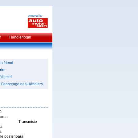
powered by
n
Händlerlogin
 a friend
rire
llt mir!
e Fahrzeuge des Händlers
0
area
Transmisie
lă
ă
ne posterioară