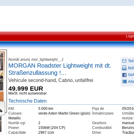
Logi
Numãr anunţ. mor_lightweight__1
Tell
MORGAN Roadster Lightweight mit dt.
tipă
Straßenzullassung !...
Gefä
Vehicule second-hand, Cabrio, unfallfrei
All
49.999 EUR
MwSt. nicht ausweisbar
Technische Daten
KM:
5.000 km
Fişa de
05/201
Culoare:
verde Aston Martin Green (grün)
înmatriculare:
Urmãto
Metallic
revizie:
Numãr uşi:
2
Gearbox:
manua
Power:
150kW (204 CP)
Combustibil:
Benzin
Capacitate
2967 ccm
Drive:
Tracţiu