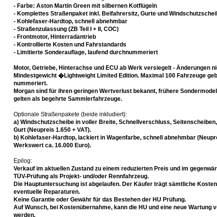
- Farbe: Aston Martin Green mit silbernen Kotflügeln
- Komplettes Straßenpaket inkl. Beifahrersitz, Gurte und Windschutzsche
- Kohlefaser-Hardtop, schnell abnehmbar
- Straßenzulassung (ZB Teil I + II, COC)
- Frontmotor, Hinterradantrieb
- Kontrollierte Kosten und Fahrstandards
- Limitierte Sonderauflage, laufend durchnummeriert
Motor, Getriebe, Hinterachse und ECU ab Werk versiegelt - Änderungen nic
Mindestgewicht �Lightweight Limited Edition. Maximal 100 Fahrzeuge geba
nummeriert.
Morgan sind für ihren geringen Wertverlust bekannt, frühere Sondermodell
gelten als begehrte Sammlerfahrzeuge.
Optionale Straßenpakete (beide inkludiert):
a) Windschutzscheibe in voller Breite, Schnellverschluss, Seitenscheiben,
Gurt (Neupreis 1.650 + VAT).
b) Kohlefaser-Hardtop, lackiert in Wagenfarbe, schnell abnehmbar (Neupre
Werkswert ca. 16.000 Euro).
Epilog:
Verkauf im aktuellen Zustand zu einem reduzierten Preis und im gegenwär
TÜV-Prüfung als Projekt- und/oder Rennfahrzeug.
Die Hauptuntersuchung ist abgelaufen. Der Käufer trägt sämtliche Kosten
eventuelle Reparaturen.
Keine Garantie oder Gewähr für das Bestehen der HU Prüfung.
Auf Wunsch, bei Kostenübernahme, kann die HU und eine neue Wartung v
werden.