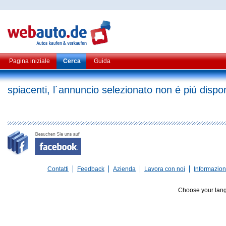
Pagina iniziale
Cerca
Guida
spiacenti, l´annuncio selezionato non é piú dispon
Contatti
Feedback
Azienda
Lavora con noi
Informazioni
Choose your lan