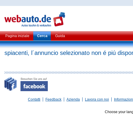
Pagina iniziale
Cerca
Guida
spiacenti, l´annuncio selezionato non é piú dispon
Contatti
Feedback
Azienda
Lavora con noi
Informazioni
Choose your lan