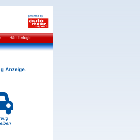
powered by
n
Händlerlogin
ug-Anzeige.
zeug
eiben