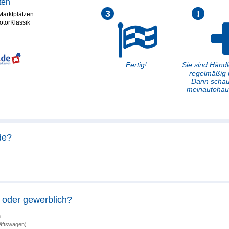
ten
3
!
Marktplätzen
otorKlassik
Fertig!
Sie sind Händl
regelmäßig 
Dann schau
meinautohau
de?
t oder gewerblich?
h
äftswagen)