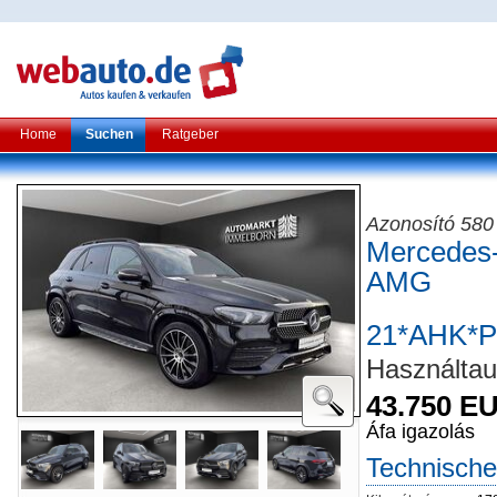
Home
Suchen
Ratgeber
Azonosító 580
Mercedes
AMG
21*AHK*P
Használtau
43.750 E
Áfa igazolás
Technische