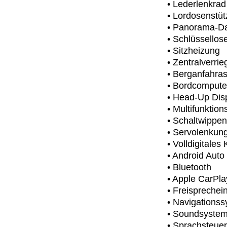
• Lederlenkrad
• Lordosenstüt
• Panorama-D
• Schlüssellos
• Sitzheizung
• Zentralverri
• Berganfahras
• Bordcompute
• Head-Up Dis
• Multifunktion
• Schaltwippen
• Servolenkun
• Volldigitale
• Android Auto
• Bluetooth
• Apple CarPla
• Freisprechei
• Navigations
• Soundsyste
• Sprachsteue