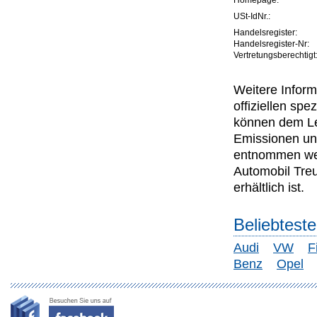
Homepage:
USt-IdNr.:
Handelsregister:
Handelsregister-Nr:
Vertretungsberechtigt
Weitere Inform
offiziellen s
können dem Lei
Emissionen un
entnommen wer
Automobil Tre
erhältlich ist.
Beliebtest
Audi
VW
F
Benz
Opel