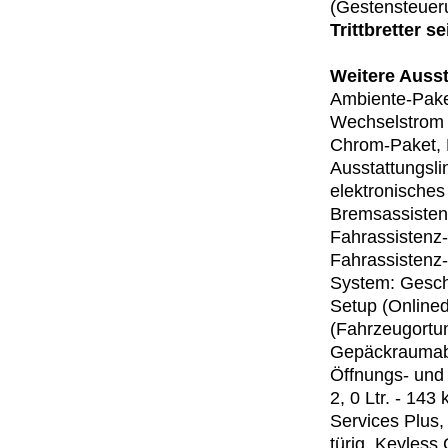
(Gestensteuer
Trittbretter s
Weitere Ausst
Ambiente-Paket
Wechselstrom (
Chrom-Paket, 
Ausstattungsli
elektronisches
Bremsassistent
Fahrassistenz-
Fahrassistenz-
System: Geschw
Setup (Onlined
(Fahrzeugortun
Gepäckraumabd
Öffnungs- und
2, 0 Ltr. - 14
Services Plus,
türig, Keyless