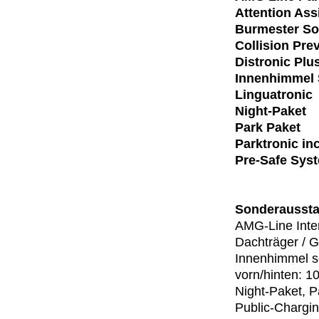
Attention Ass
Burmester S
Collision Pre
Distronic Plu
Innenhimmel 
Linguatronic
Night-Paket
Park Paket
Parktronic in
Pre-Safe Sys
Sonderaussta
AMG-Line Inter
Dachträger / G
Innenhimmel s
vorn/hinten: 1
Night-Paket, 
Public-Chargin