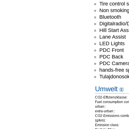
Tire control
Non smoking
Bluetooth
Digitalradio
Hill Start Ass
Lane Assist
LED Lights
PDC Front
PDC Back
PDC Camer
hands-free 
Tulajdonoso
Umwelt
CO2-Effizienzklasse:
Fuel consumption co
urban::
extra-urban::
CO2-Emissions comb
(g/km):
Emission class: