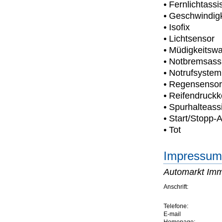
• Fernlichtassi
• Geschwindig
• Isofix
• Lichtsensor
• Müdigkeitsw
• Notbremsassi
• Notrufsystem
• Regensensor
• Reifendruckk
• Spurhalteass
• Start/Stopp-
• Tot
Impressum 
Automarkt Im
Anschrift:
Telefone:
E-mail