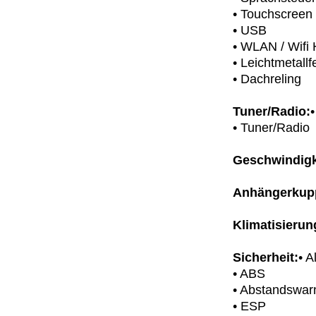
• Touchscreen
• USB
• WLAN / Wifi 
• Leichtmetallf
• Dachreling
Tuner/Radio:
• Tuner/Radio
Geschwindigk
Anhängerkup
Klimatisierun
Sicherheit:
• 
• ABS
• Abstandswar
• ESP