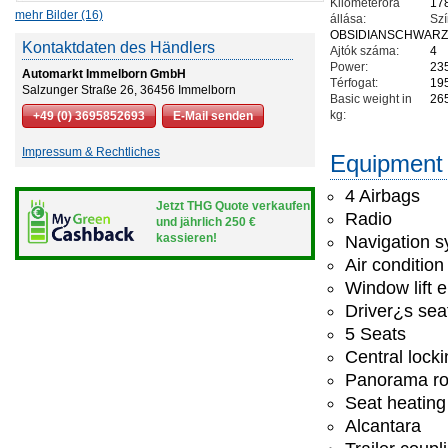
Kilométeróra
17
mehr Bilder (16)
állása:
Szí
OBSIDIANSCHWARZ M
Kontaktdaten des Händlers
Ajtók száma:
4
Power:
23
Automarkt Immelborn GmbH
Térfogat:
19
Salzunger Straße 26, 36456 Immelborn
Basic weight in
26
kg:
+49 (0) 3695852693
E-Mail senden
Impressum & Rechtliches
Equipment
4 Airbags
Jetzt THG Quote verkaufen
Radio
und jährlich 250 €
kassieren!
Navigation 
Air condition
Window lift e
Driver¿s seat
5 Seats
Central lock
Panorama ro
Seat heating
Alcantara