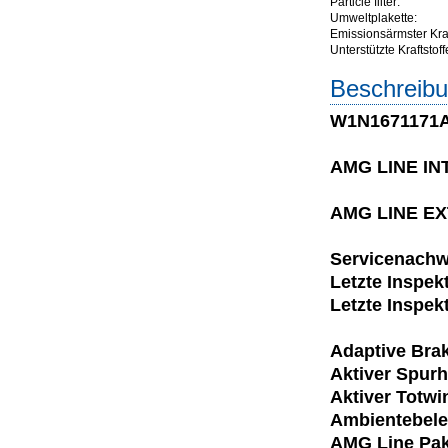
Particle filter:
Umweltplakette:
Emissionsärmster Kraft
Unterstützte Kraftstoff
Beschreibu
W1N1671171A
AMG LINE IN
AMG LINE E
Servicenachwe
Letzte Inspek
Letzte Inspek
Adaptive Brak
Aktiver Spurh
Aktiver Totwi
Ambientebel
AMG Line Pak