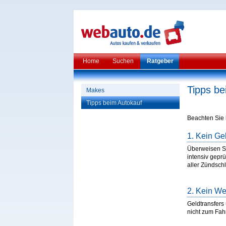
Home
Suchen
Ratgeber
Tipps be
Makes
Tipps beim Autokauf
Beachten Sie 
1. Kein Ge
Überweisen Si
intensiv gepr
aller Zündschl
2. Kein W
Geldtransfers
nicht zum Fah