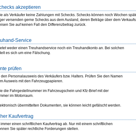
checks akzeptieren
ie als Verkäufer keine Zahlungen mit Schecks. Schecks können noch Wochen spät
üger versenden gerne Schecks aus dem Ausland, deren Beträge über dem Verkaufs
isen Sie auf keinen Fall den Differenzbetrag zurück.
euhand-Service
etet weder einen Treuhandservice noch ein Treuhandkonto an. Bei solchen
elt es sich um eine Fälschung.
nte prüfen
 den Personalausweis des Verkäufers bzw. Halters. Prüfen Sie den Namen
im Ausweis mit den Fahrzeugpapieren.
ie die Fahrgestellnummer im Fahrzeugschein und Kfz-Brief mit der
ummer im Motorraum.
lektronisch übermittelten Dokumenten, sie können leicht gefälscht werden.
icher Kaufvertrag
immer einen schriftlichen Kaufvertrag ab. Nur mit einem schriftlichen
önnen Sie später rechtliche Forderungen stellen.