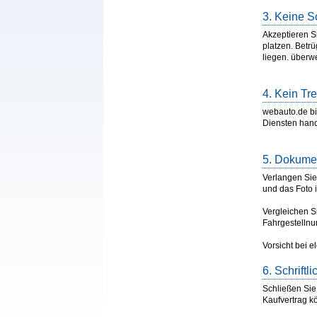
3. Keine S
Akzeptieren S
platzen. Betr
liegen. überwe
4. Kein Tr
webauto.de bi
Diensten hand
5. Dokume
Verlangen Sie
und das Foto 
Vergleichen S
Fahrgestelln
Vorsicht bei e
6. Schriftl
Schließen Sie 
Kaufvertrag k