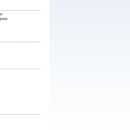
er
preis