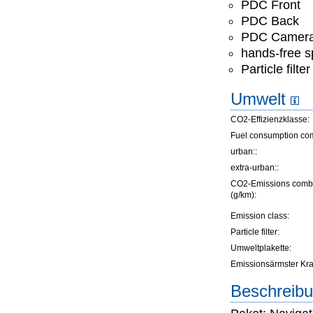
PDC Front
PDC Back
PDC Camer
hands-free 
Particle filter
Umwelt
CO2-Effizienzklasse:
Fuel consumption co
urban::
extra-urban::
CO2-Emissions comb
(g/km):
Emission class:
Particle filter:
Umweltplakette:
Emissionsärmster Kraft
Beschreibu