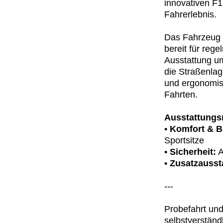
innovativen F1
Fahrerlebnis.
Das Fahrzeug i
bereit für reg
Ausstattung um
die Straßenlag
und ergonomis
Fahrten.
Ausstattung
•
Komfort & B
Sportsitze
•
Sicherheit:
A
•
Zusatzausst
---
Probefahrt un
selbstverständ