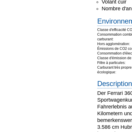
Volant cuir
Nombre d'anc
Environn
Classe d'efficacité C
Consommation combi
carburant:
Hors agglomération:
Émissions de CO2 co
Consommation d'électr
Classe d'émission de 
Filtre à particules:
Carburant très propre
écologique:
Description
Der Ferrari 36
Sportwagenkun
Fahrerlebnis a
Kilometern und
bemerkenswert
3.586 cm Hubra