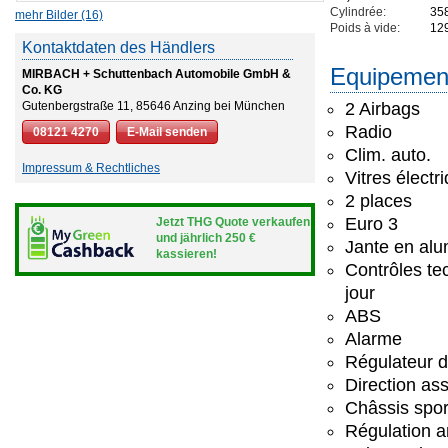
Cylindrée:
35
mehr Bilder (16)
Poids à vide:
12
Kontaktdaten des Händlers
Equipemen
MIRBACH + Schuttenbach Automobile GmbH &
Co. KG
Gutenbergstraße 11, 85646 Anzing bei München
2 Airbags
Radio
08121 4270
E-Mail senden
Clim. auto.
Impressum & Rechtliches
Vitres électr
2 places
Euro 3
Jetzt THG Quote verkaufen
und jährlich 250 €
Jante en al
kassieren!
Contrôles tec
jour
ABS
Alarme
Régulateur 
Direction ass
Châssis spor
Régulation a