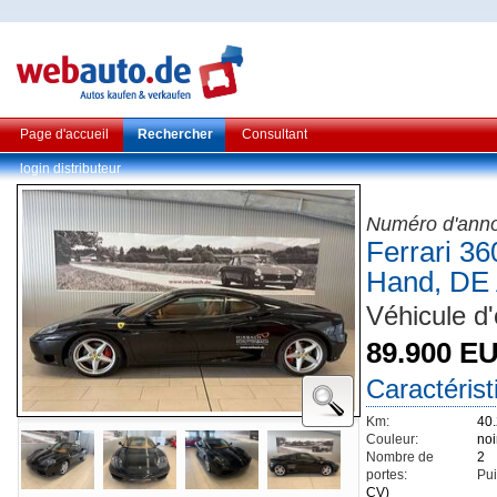
Page d'accueil
Rechercher
Consultant
login distributeur
Numéro d'ann
Ferrari 3
Hand, DE 
Véhicule d
89.900 E
Caractéris
Km:
40
Couleur:
noi
Nombre de
2
portes:
Pui
CV)