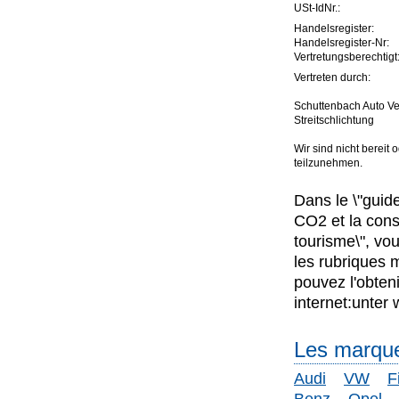
USt-IdNr.:
Handelsregister:
Handelsregister-Nr:
Vertretungsberechtigt
Vertreten durch:
Schuttenbach Auto V
Streitschlichtung
Wir sind nicht bereit 
teilzunehmen.
Dans le \"guid
CO2 et la cons
tourisme\", vo
les rubriques m
pouvez l'obteni
internet:unte
Les marque
Audi
VW
F