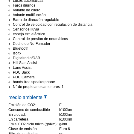
Luces automáticas
Faros diurnos
Volante de cuero
Volante multifunción
Barra de dirección regulable
Control de velocidad con regulación de distancia
Sensor de lluvia
espejo ext. eléctrico
Control de presión de neumáticos
Coche de No-Fumador
Bluetooth
Isofix
Digitalradio/DAB
Hill Start Assist
Lane Assist
PDC Back
PDC Camera
hands-free speakerphone
N° de propietarios anteriores: 1
medio ambiente
Emisión de CO2:
E
Consumo de combustible:
l/100km
En ciudad:
l/100km
En carretera:
l/100km
Emis. CO2 ciclo mixto (gr/Km):
g/km
Clase de emisión:
Euro 6
Filtro de partículas:
no