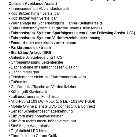
Collision-Avoidance Assist)
• Innenspiegel mit Abblendautomatik
• Kopfstützen hinten verstellbar
• Kopfstützen vorn verstellbar
• Warnanlage für Sicherheitsgurte, Fahrer-/Beifahrerseite
• Fahrassistenz-System: Fahrprofilauswahl (Drive Mode)
•
Fahrassistenz-System: Spurfolgeassistent (Lane Following Assist, LFA)
•
Fahrassistenz-System: Verkehrszeichenerkennung
•
Fensterheber elektrisch vorn + hinten
•
Parkbremse elektrisch
•
Start/Stop-Anlage (ISG)
• Antriebs-Schlupfregelung (TCS)
• Chromeinfassung Seitenfenster
• Dachantenne im Haifischflossen-Design
• Dachhimmel grau
• Fensterheber elektr. mit Einklemmschutz vorn
• Fußmatten
• Gepäcknetz / Tasche an Vordersitzlehne
• Kühlergrill Klavierlack
• Luftausströmer im Fond mitte
• Mild-Hybrid 103 kW (Motor 1, 5 Ltr. - 103 kW T-GDI)
• Mobile Online Dienste UVO Connect / Kia Connect
• Sensor Scheibenbeschlagerkennung
• Sitz vorn links höhenverstellbar
• Sitz vorn rechts mech. höhenverstellbar
• Stoßfänger Wagenfarbe
• Tagfahrlicht LED hinten
• Türgriffe innen Chrom-Optik