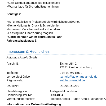
• USB-Schnellladeanschluß Mittelkonsole
• Warnanlage für Sicherheitsgurte hinten
Sonstiges:
• Auf unrealistische Preisangebote wird nicht geantwortet.
• Keine Haftung für Druck & Schreibfehler.
• Irrtum und Zwischenverkauf vorbehalten.
• Leasing und Finanzierung möglich.
•
Gerne nehmen wir Ihr gebrauchtes Fahr
Fahrgastsitzplaetze: 5,
Impressum & Rechtliches
Autohaus Arnold GmbH
Anschrift:
Eichenbühl 1
92331 Parsberg-Lupburg
Teléfono:
0 94 92 /60 156-0
correo electrónico
r.arnold@autohaus-arnold.de
Página web:
autohaus-arnold.de
USt-IdNr.:
DE 200159299
Handelsregister:
Amtsgericht Landshut
Handelsregister-Nr:
HRB 4894
Vertretungsberechtigt:
Friedrich Arnold, Rupert Arnold, Johannes A
Informationen zur Online-Streitbeilegung