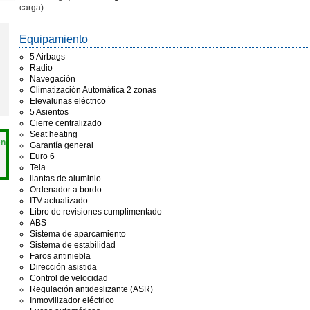
carga):
Equipamiento
5 Airbags
Radio
Navegación
Climatización Automática 2 zonas
Elevalunas eléctrico
5 Asientos
Cierre centralizado
Seat heating
en
Garantía general
Euro 6
Tela
llantas de aluminio
Ordenador a bordo
ITV actualizado
Libro de revisiones cumplimentado
ABS
Sistema de aparcamiento
Sistema de estabilidad
Faros antiniebla
Dirección asistida
Control de velocidad
Regulación antideslizante (ASR)
Inmovilizador eléctrico