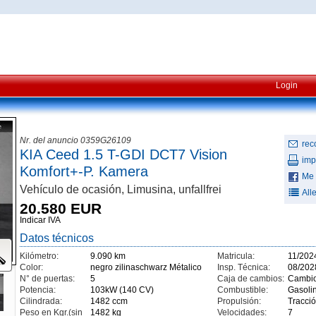
Login
Nr. del anuncio 0359G26109
rec
KIA Ceed 1.5 T-GDI DCT7 Vision
imp
Komfort+-P. Kamera
Me 
Vehículo de ocasión, Limusina, unfallfrei
All
20.580 EUR
Indicar IVA
Datos técnicos
Kilómetro:
9.090 km
Matricula:
11/202
Color:
negro zilinaschwarz Métalico
Insp. Técnica:
08/202
N° de puertas:
5
Caja de cambios:
Cambio
Potencia:
103kW (140 CV)
Combustible:
Gasoli
Cilindrada:
1482 ccm
Propulsión:
Tracci
Peso en Kgr.(sin
1482 kg
Velocidades:
7