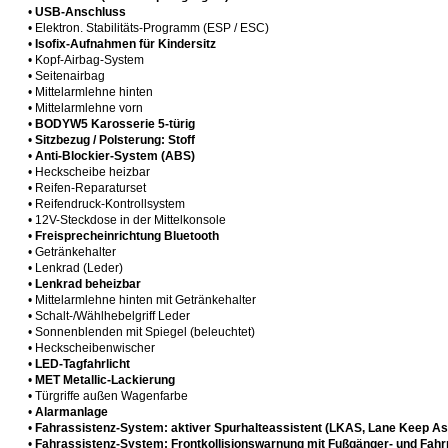
•
USB-Anschluss
• Elektron. Stabilitäts-Programm (ESP / ESC)
•
Isofix-Aufnahmen für Kindersitz
• Kopf-Airbag-System
• Seitenairbag
• Mittelarmlehne hinten
• Mittelarmlehne vorn
•
BODYW5 Karosserie 5-türig
•
Sitzbezug / Polsterung: Stoff
•
Anti-Blockier-System (ABS)
• Heckscheibe heizbar
• Reifen-Reparaturset
• Reifendruck-Kontrollsystem
• 12V-Steckdose in der Mittelkonsole
•
Freisprecheinrichtung Bluetooth
• Getränkehalter
• Lenkrad (Leder)
•
Lenkrad beheizbar
• Mittelarmlehne hinten mit Getränkehalter
• Schalt-/Wählhebelgriff Leder
• Sonnenblenden mit Spiegel (beleuchtet)
• Heckscheibenwischer
•
LED-Tagfahrlicht
•
MET Metallic-Lackierung
• Türgriffe außen Wagenfarbe
•
Alarmanlage
•
Fahrassistenz-System: aktiver Spurhalteassistent (LKAS, Lane Keep As
•
Fahrassistenz-System: Frontkollisionswarnung mit Fußgänger- und Fah