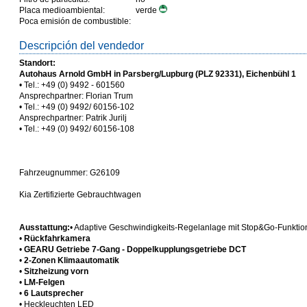
Placa medioambiental:
verde
Poca emisión de combustible:
Descripción del vendedor
Standort:
Autohaus Arnold GmbH in Parsberg/Lupburg (PLZ 92331), Eichenbühl 1
• Tel.: +49 (0) 9492 - 601560
Ansprechpartner: Florian Trum
• Tel.: +49 (0) 9492/ 60156-102
Ansprechpartner: Patrik Jurilj
• Tel.: +49 (0) 9492/ 60156-108
Fahrzeugnummer: G26109
Kia Zertifizierte Gebrauchtwagen
Ausstattung:
• Adaptive Geschwindigkeits-Regelanlage mit Stop&Go-Funktio
•
Rückfahrkamera
•
GEARU Getriebe 7-Gang - Doppelkupplungsgetriebe DCT
•
2-Zonen Klimaautomatik
•
Sitzheizung vorn
•
LM-Felgen
•
6 Lautsprecher
• Heckleuchten LED