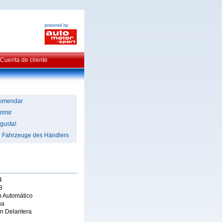
powered by
Cuenta de cliente
omendar
rimir
gusta!
e Fahrzeuge des Händlers
4
8
 Automático
na
ón Delantera