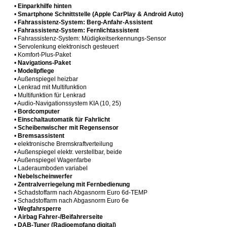
•
Einparkhilfe hinten
•
Smartphone Schnittstelle (Apple CarPlay & Android Auto)
•
Fahrassistenz-System: Berg-Anfahr-Assistent
•
Fahrassistenz-System: Fernlichtassistent
• Fahrassistenz-System: Müdigkeitserkennungs-Sensor
• Servolenkung elektronisch gesteuert
• Komfort-Plus-Paket
•
Navigations-Paket
•
Modellpflege
• Außenspiegel heizbar
• Lenkrad mit Multifunktion
• Multifunktion für Lenkrad
• Audio-Navigationssystem KIA (10, 25)
•
Bordcomputer
•
Einschaltautomatik für Fahrlicht
•
Scheibenwischer mit Regensensor
•
Bremsassistent
• elektronische Bremskraftverteilung
• Außenspiegel elektr. verstellbar, beide
• Außenspiegel Wagenfarbe
• Laderaumboden variabel
•
Nebelscheinwerfer
•
Zentralverriegelung mit Fernbedienung
• Schadstoffarm nach Abgasnorm Euro 6d-TEMP
• Schadstoffarm nach Abgasnorm Euro 6e
•
Wegfahrsperre
•
Airbag Fahrer-/Beifahrerseite
•
DAB-Tuner (Radioempfang digital)