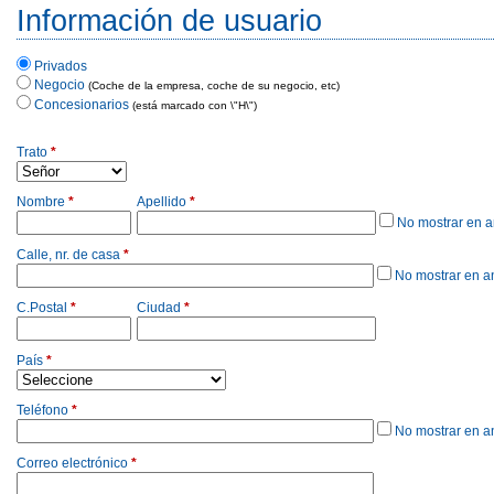
Información de usuario
Privados
Negocio
(Coche de la empresa, coche de su negocio, etc)
Concesionarios
(está marcado con \"H\")
Trato
*
Nombre
*
Apellido
*
No mostrar en 
Calle, nr. de casa
*
No mostrar en a
C.Postal
*
Ciudad
*
País
*
Teléfono
*
No mostrar en a
Correo electrónico
*