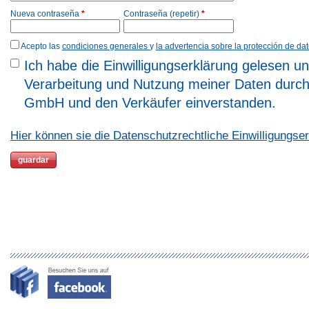
Nueva contraseña
*
Contraseña (repetir)
*
Acepto las
condiciones generales
y
la advertencia sobre la protección de da
Ich habe die Einwilligungserklärung gelesen un
Verarbeitung und Nutzung meiner Daten durch
GmbH und den Verkäufer einverstanden.
Hier können sie die Datenschutzrechtliche Einwilligungse
Wenn
Sie
uns
eine
Anfrage