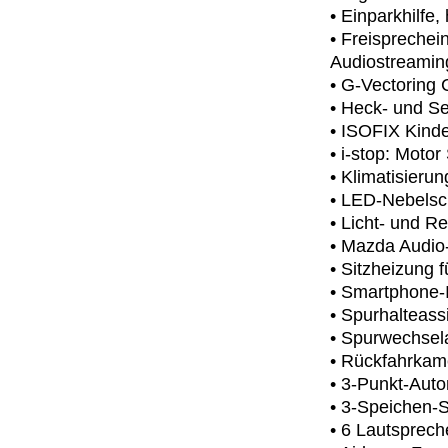
• Einparkhilfe,
• Freisprechei
Audiostreamin
• G-Vectoring
• Heck- und Se
• ISOFIX Kinde
• i-stop: Moto
• Klimatisieru
• LED-Nebelsc
• Licht- und R
• Mazda Audio
• Sitzheizung 
• Smartphone-I
• Spurhalteas
• Spurwechsel
• Rückfahrkam
• 3-Punkt-Auto
• 3-Speichen-
• 6 Lautsprech