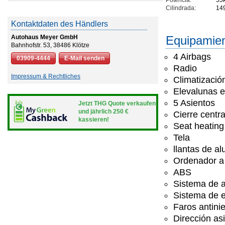
Potencia:
55
Cilindrada:
14
Kontaktdaten des Händlers
Autohaus Meyer GmbH
Equipamie
Bahnhofstr. 53, 38486 Klötze
4 Airbags
03909-4444
E-Mail senden
Radio
Impressum & Rechtliches
Climatizació
Elevalunas e
5 Asientos
Jetzt THG Quote verkaufen
und jährlich 250 €
Cierre centr
kassieren!
Seat heating
Tela
llantas de al
Ordenador a
ABS
Sistema de 
Sistema de e
Faros antini
Dirección asi