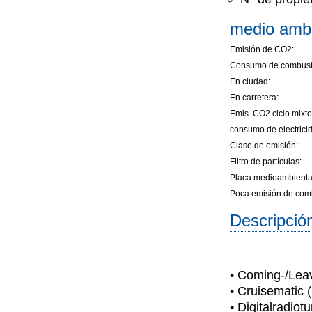
medio amb
Emisión de CO2:
Consumo de combusti
En ciudad:
En carretera:
Emis. CO2 ciclo mixto
consumo de electrici
Clase de emisión:
Filtro de partículas:
Placa medioambienta
Poca emisión de comb
Descripció
• Coming-/Lea
• Cruisematic 
• Digitalradiot