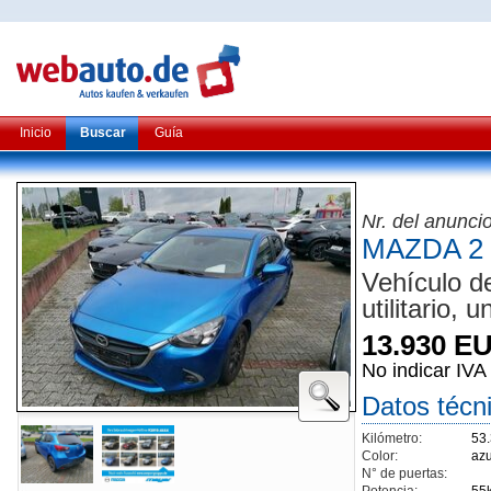
Inicio
Buscar
Guía
Nr. del anunci
MAZDA 2
Vehículo d
utilitario, un
13.930 E
No indicar IVA
Datos técn
Kilómetro:
53
Color:
azu
N° de puertas: