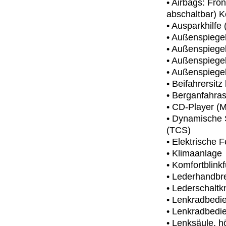
• Airbags: Fro
abschaltbar) K
• Ausparkhilfe
• Außenspiege
• Außenspiegel 
• Außenspiegel
• Außenspiegel
• Beifahrersitz
• Berganfahras
• CD-Player (M
• Dynamische S
(TCS)
• Elektrische 
• Klimaanlage
• Komfortblink
• Lederhandbre
• Lederschaltk
• Lenkradbedie
• Lenkradbedie
• Lenksäule, h