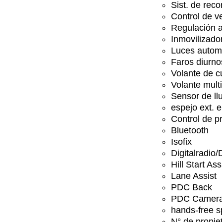
Sist. de rec
Control de v
Regulación a
Inmovilizador
Luces autom
Faros diurno
Volante de c
Volante mult
Sensor de ll
espejo ext. e
Control de p
Bluetooth
Isofix
Digitalradio
Hill Start Ass
Lane Assist
PDC Back
PDC Camer
hands-free 
N° de propiet