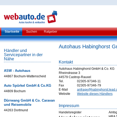
Startseite
Suchen
Ratgeber
Autohaus Habinghorst 
Händler und
Servicepartner in der
Nähe
Kontakt
Autohaus Habinghorst GmbH & Co. KG
ASW - Autohaus
Rheinstrasse 3
44867 Bochum-Wattenscheid
44579 Castrop-Rauxel
Tel.
02305-97346-11
Auto Spürkel GmbH & Co.KG
Fax
02305-97346-79
E-Mail
anfrage@habinghorst.lead.c
44809 Bochum
Website
Website dieses Händlers
Dürrwang GmbH & Co. Caravan
und Reisemobile
Impressum
44263 Dortmund
Handelsregister
Amtsg
HRA 