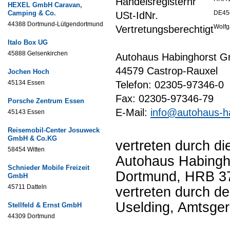
Handelsregisternr
HEXEL GmbH Caravan,
Camping & Co.
DE45
USt-IdNr.
44388 Dortmund-Lütgendortmund
Wolfg
Vertretungsberechtigt
Italo Box UG
45888 Gelsenkirchen
Autohaus Habinghorst G
44579 Castrop-Rauxel
Jochen Hoch
45134 Essen
Telefon: 02305-97346-0
Fax: 02305-97346-79
Porsche Zentrum Essen
E-Mail:
info@autohaus-h
45143 Essen
Reisemobil-Center Josuweck
GmbH & Co.KG
vertreten durch di
58454 Witten
Autohaus Habingh
Schnieder Mobile Freizeit
Dortmund, HRB 373
GmbH
45711 Datteln
vertreten durch d
Uselding, Amtsge
Stellfeld & Ernst GmbH
44309 Dortmund