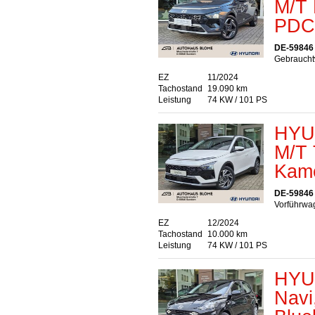
M/T 
PDC,
DE-59846
Gebraucht
EZ
11/2024
Tachostand
19.090 km
Leistung
74 KW / 101 PS
HYU
M/T 
Kam
DE-59846
Vorführwag
EZ
12/2024
Tachostand
10.000 km
Leistung
74 KW / 101 PS
HYUN
Navi