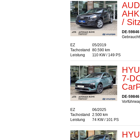
AUDI
AHK 
/ Si
DE-59846
Gebraucht
EZ
05/2019
Tachostand
80.590 km
Leistung
110 KW / 149 PS
HYU
7-DC
CarP
DE-59846
Vorführwag
EZ
06/2025
Tachostand
2.500 km
Leistung
74 KW / 101 PS
HYU