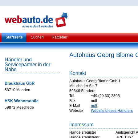
Startseite
Suchen
Ratgeber
Autohaus Georg Blome
Händler und
Servicepartner in der
Nähe
Kontakt
Autohaus Georg Blome GmbH
Braukhaus GbR
Mescheder Str. 7
58710 Menden
59846 Sundern
Tel.
+49 (29 33) 2305
HSK Wohnmobile
Fax
null
E-Mail
null
59872 Meschede
Website
Website dieses Händlers
Impressum
Handelsregister
Amtsgericht 
Handelsregisternr
HRB 1367