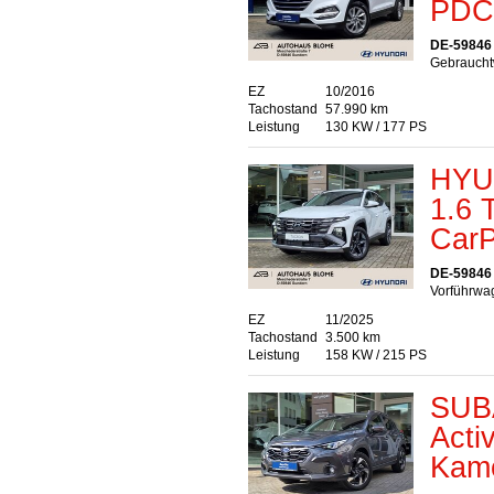
PDC 
DE-59846
Gebraucht
EZ
10/2016
Tachostand
57.990 km
Leistung
130 KW / 177 PS
HYU
1.6 
CarP
DE-59846
Vorführwag
EZ
11/2025
Tachostand
3.500 km
Leistung
158 KW / 215 PS
SUBA
Acti
Kame