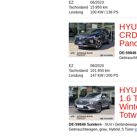
EZ
06/2023
Tachostand
15.950 km
Leistung
100 KW / 136 PS
HYU
CRDi
Pano
DE-59846
Gebraucht
EZ
08/2020
Tachostand
101.950 km
Leistung
147 KW / 200 PS
HYU
1.6 
Wint
Totw
DE-59846 Sundern
- SUV / Geländewag
Gebrauchtwagen, grau, Hybrid, 5 Türer
m