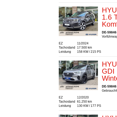
HYU
1.6 
Komf
DE-59846
Vorführwag
EZ
11/2024
Tachostand
17.500 km
Leistung
158 KW / 215 PS
HYU
GDI 
Wint
DE-59846
Gebraucht
EZ
12/2020
Tachostand
61.250 km
Leistung
130 KW / 177 PS