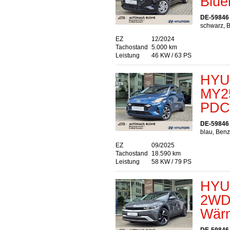
Blue
DE-59846
schwarz, B
EZ
12/2024
Tachostand
5.000 km
Leistung
46 KW / 63 PS
HYUN
MY25
PDC 
DE-59846
blau, Benz
EZ
09/2025
Tachostand
18.590 km
Leistung
58 KW / 79 PS
HYU
2WD
Wärm