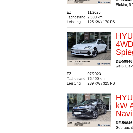
DE-59846
Elektro, 5
EZ
11/2025
Tachostand
2.500 km
Leistung
125 KW / 170 PS
HYU
4WD 
Spie
DE-59846
weiß, Elek
EZ
07/2023
Tachostand
76.490 km
Leistung
239 KW / 325 PS
HYU
kW A
Navi
DE-59846
Gebrauchtw