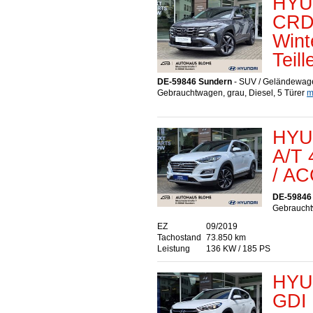
HYU
CRD
Wint
Teill
DE-59846 Sundern
- SUV / Geländewag
Gebrauchtwagen, grau, Diesel, 5 Türer
m
HYU
A/T 
/ AC
DE-59846
Gebraucht
EZ
09/2019
Tachostand
73.850 km
Leistung
136 KW / 185 PS
HYU
GDI 