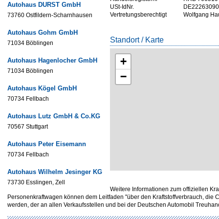
Autohaus DURST GmbH
USt-IdNr.
DE22263090
Vertretungsberechtigt
Wolfgang Ha
73760 Ostfildern-Scharnhausen
Autohaus Gohm GmbH
Standort / Karte
71034 Böblingen
+
Autohaus Hagenlocher GmbH
71034 Böblingen
−
Autohaus Kögel GmbH
70734 Fellbach
Autohaus Lutz GmbH & Co.KG
70567 Stuttgart
Autohaus Peter Eisemann
70734 Fellbach
Autohaus Wilhelm Jesinger KG
73730 Esslingen, Zell
Weitere Informationen zum offiziellen Kr
Personenkraftwagen können dem Leitfaden "über den Kraftstoffverbrauch, d
werden, der an allen Verkaufsstellen und bei der Deutschen Automobil Treuh