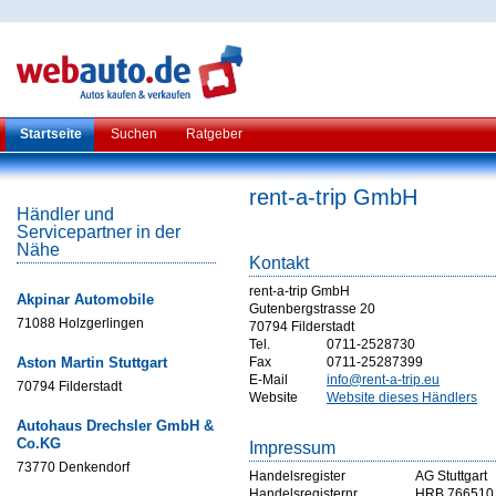
Startseite
Suchen
Ratgeber
rent-a-trip GmbH
Händler und
Servicepartner in der
Nähe
Kontakt
rent-a-trip GmbH
Akpinar Automobile
Gutenbergstrasse 20
71088 Holzgerlingen
70794 Filderstadt
Tel.
0711-2528730
Aston Martin Stuttgart
Fax
0711-25287399
E-Mail
info@rent-a-trip.eu
70794 Filderstadt
Website
Website dieses Händlers
Autohaus Drechsler GmbH &
Co.KG
Impressum
73770 Denkendorf
Handelsregister
AG Stuttgart
Handelsregisternr
HRB 766510