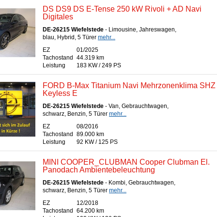
DS DS9 DS E-Tense 250 kW Rivoli + AD Navi
Digitales
DE-26215 Wiefelstede
- Limousine, Jahreswagen,
blau, Hybrid, 5 Türer
mehr...
EZ
01/2025
Tachostand
44.319 km
Leistung
183 KW / 249 PS
FORD B-Max Titanium Navi Mehrzonenklima SHZ
Keyless E
DE-26215 Wiefelstede
- Van, Gebrauchtwagen,
schwarz, Benzin, 5 Türer
mehr...
EZ
08/2016
Tachostand
89.000 km
Leistung
92 KW / 125 PS
MINI COOPER_CLUBMAN Cooper Clubman El.
Panodach Ambientebeleuchtung
DE-26215 Wiefelstede
- Kombi, Gebrauchtwagen,
schwarz, Benzin, 5 Türer
mehr...
EZ
12/2018
Tachostand
64.200 km