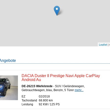
Leaflet
|
Angebote
DACIA Duster II Prestige Navi Apple CarPlay
Android Au
DE-26215 Wiefelstede
- SUV / Geländewagen,
Gebrauchtwagen, blau, Benzin, 5 Türer
mehr...
EZ
02/2018
Tachostand
68.800 km
Leistung
92 KW / 125 PS