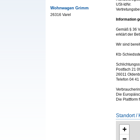
USt-IdNr.
Wohnwagen Grimm
Vertretungsbe
26316 Varel
Information 
Gemäß § 36 VS
erklärt der Be
Wir sind berei
Kfz-Schiedsste
Schlichtungss
Postfach 21 0
26011 Oldenb
Telefon 04 41 
Verbraucheri
Die Europäisch
Die Plattform 
Standort / 
+
−