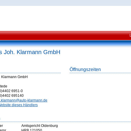
s Joh. Klarmann GmbH
Öffnungszeiten
. Klarmann GmbH
stede
0)4402 6951-0
0)4402 695140
.klarmann@auto-klarmann.de
ebsite dieses Händlers
m
er
Amtsgericht Oldenburg
ernr
HRB 121050