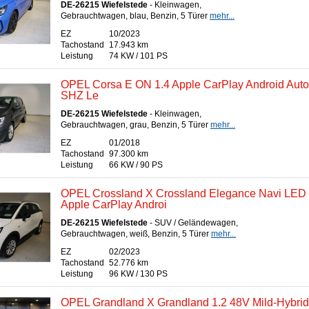
DE-26215 Wiefelstede
- Kleinwagen,
Gebrauchtwagen, blau, Benzin, 5 Türer
mehr...
EZ
10/2023
Tachostand
17.943 km
Leistung
74 KW / 101 PS
OPEL Corsa E ON 1.4 Apple CarPlay Android Auto
SHZ Le
DE-26215 Wiefelstede
- Kleinwagen,
Gebrauchtwagen, grau, Benzin, 5 Türer
mehr...
EZ
01/2018
Tachostand
97.300 km
Leistung
66 KW / 90 PS
OPEL Crossland X Crossland Elegance Navi LED
Apple CarPlay Androi
DE-26215 Wiefelstede
- SUV / Geländewagen,
Gebrauchtwagen, weiß, Benzin, 5 Türer
mehr...
EZ
02/2023
Tachostand
52.776 km
Leistung
96 KW / 130 PS
OPEL Grandland X Grandland 1.2 48V Mild-Hybrid