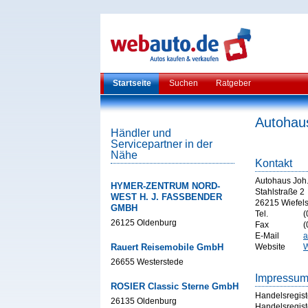
Startseite
Suchen
Ratgeber
Autohau
Händler und
Servicepartner in der
Nähe
Kontakt
Autohaus Joh
HYMER-ZENTRUM NORD-
Stahlstraße 2
WEST H. J. FASSBENDER
26215 Wiefel
GMBH
Tel.
(
26125 Oldenburg
Fax
(
E-Mail
a
Rauert Reisemobile GmbH
Website
W
26655 Westerstede
Impressu
ROSIER Classic Sterne GmbH
Handelsregist
26135 Oldenburg
Handelsregist