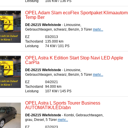
Leistung
100 KW / 136 PS
OPEL Adam Slam ecoFlex Sportpaket Klimaautom
Temp Ber
DE-26215 Wiefelstede
- Limousine,
Gebrauchtwagen, schwarz, Benzin, 3 Türer
mehr...
EZ
03/2013
Tachostand
135.000 km
Leistung
74 KW / 101 PS
OPEL Astra K Edition Start Stop Navi LED Apple
CarPla
DE-26215 Wiefelstede
- Limousine,
Gebrauchtwagen, schwarz, Benzin, 5 Türer
mehr...
EZ
04/2021
Tachostand
94.000 km
Leistung
107 KW / 145 PS
OPEL Astra L Sports Tourer Business
AUTOMATIK/LED/abn
DE-26215 Wiefelstede
- Kombi, Gebrauchtwagen,
grau, Diesel, 5 Türer
mehr...
EZ
07/2023