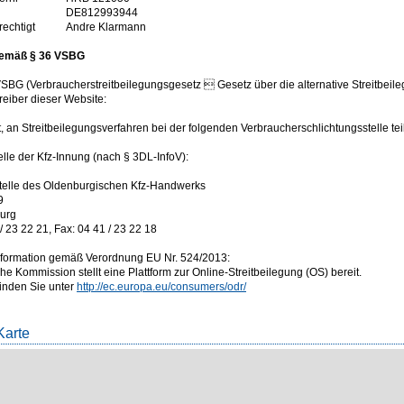
DE812993944
rechtigt
Andre Klarmann
gemäß § 36 VSBG
BG (Verbraucherstreitbeilegungsgesetz  Gesetz über die alternative Streitbeil
treiber dieser Website:
t, an Streitbeilegungsverfahren bei der folgenden Verbraucherschlichtungsstelle t
lle der Kfz-Innung (nach § 3DL-InfoV):
telle des Oldenburgischen Kfz-Handwerks
9
urg
/ 23 22 21, Fax: 04 41 / 23 22 18
nformation gemäß Verordnung EU Nr. 524/2013:
e Kommission stellt eine Plattform zur Online-Streitbeilegung (OS) bereit.
finden Sie unter
http://ec.europa.eu/consumers/odr/
Karte