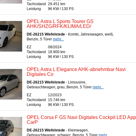
Tachostand
29.451 km
Leistung
96 KW / 130 PS
OPEL Astra L Sports Tourer GS
AHK/SHZG/RFK/KLIMA/LED/
DE-26215 Wiefelstede
- Kombi, Jahreswagen, weiß,
Benzin, 5 Türer
mehr...
EZ
08/2024
Tachostand
18.900 km
Leistung
96 KW / 130 PS
OPEL Astra L Elegance AHK-abnehmbar Navi
Digitales Co
DE-26215 Wiefelstede
- Limousine,
Gebrauchtwagen, grau, Benzin, 5 Türer
mehr...
EZ
12/2023
Tachostand
15.746 km
Leistung
96 KW / 130 PS
OPEL Corsa F GS Navi Digitales Cockpit LED App
CarP
DE-26215 Wiefelstede
- Kleinwagen,
Gebrauchtwagen, schwarz, Benzin, 5 Türer
mehr...