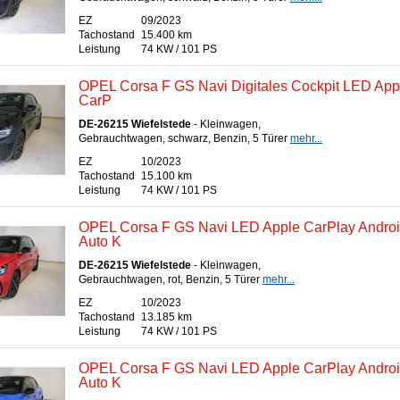
EZ
09/2023
Tachostand
15.400 km
Leistung
74 KW / 101 PS
OPEL Corsa F GS Navi Digitales Cockpit LED App
CarP
DE-26215 Wiefelstede
- Kleinwagen,
Gebrauchtwagen, schwarz, Benzin, 5 Türer
mehr...
EZ
10/2023
Tachostand
15.100 km
Leistung
74 KW / 101 PS
OPEL Corsa F GS Navi LED Apple CarPlay Andro
Auto K
DE-26215 Wiefelstede
- Kleinwagen,
Gebrauchtwagen, rot, Benzin, 5 Türer
mehr...
EZ
10/2023
Tachostand
13.185 km
Leistung
74 KW / 101 PS
OPEL Corsa F GS Navi LED Apple CarPlay Andro
Auto K