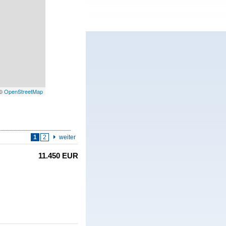
 ©
OpenStreetMap
1
2
weiter
11.450 EUR