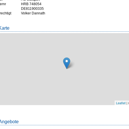
ernr
HRB 748054
DE811900335
rechtigt
Volker Dannath
Karte
Leaflet
|
Angebote