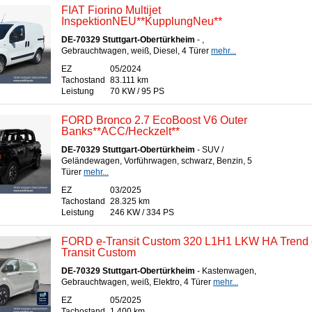
FIAT Fiorino Multijet
InspektionNEU**KupplungNeu**
DE-70329 Stuttgart-Obertürkheim
- ,
Gebrauchtwagen, weiß, Diesel, 4 Türer
mehr...
EZ
05/2024
Tachostand
83.111 km
Leistung
70 KW / 95 PS
FORD Bronco 2.7 EcoBoost V6 Outer
Banks**ACC/Heckzelt**
DE-70329 Stuttgart-Obertürkheim
- SUV /
Geländewagen, Vorführwagen, schwarz, Benzin, 5
Türer
mehr...
EZ
03/2025
Tachostand
28.325 km
Leistung
246 KW / 334 PS
FORD e-Transit Custom 320 L1H1 LKW HA Trend 
Transit Custom
DE-70329 Stuttgart-Obertürkheim
- Kastenwagen,
Gebrauchtwagen, weiß, Elektro, 4 Türer
mehr...
EZ
05/2025
Tachostand
1.400 km