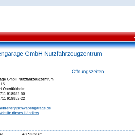
ngarage GmbH Nutzfahrzeugzentrum
Öffnungszeiten
age GmbH Nutzfahrzeugzentrum
 15
rt-Obertürkheim
711 918952-50
711 918952-22
chenreiter@schwabengarage.de
ebsite dieses Händlers
m
er
AG Stuttgart