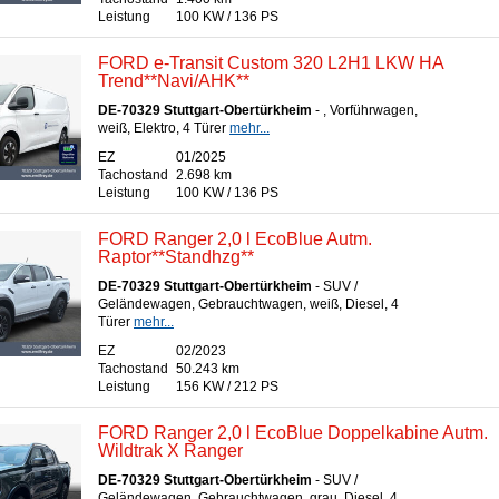
Leistung
100 KW / 136 PS
FORD e-Transit Custom 320 L2H1 LKW HA
Trend**Navi/AHK**
DE-70329 Stuttgart-Obertürkheim
- , Vorführwagen,
weiß, Elektro, 4 Türer
mehr...
EZ
01/2025
Tachostand
2.698 km
Leistung
100 KW / 136 PS
FORD Ranger 2,0 l EcoBlue Autm.
Raptor**Standhzg**
DE-70329 Stuttgart-Obertürkheim
- SUV /
Geländewagen, Gebrauchtwagen, weiß, Diesel, 4
Türer
mehr...
EZ
02/2023
Tachostand
50.243 km
Leistung
156 KW / 212 PS
FORD Ranger 2,0 l EcoBlue Doppelkabine Autm.
Wildtrak X Ranger
DE-70329 Stuttgart-Obertürkheim
- SUV /
Geländewagen, Gebrauchtwagen, grau, Diesel, 4