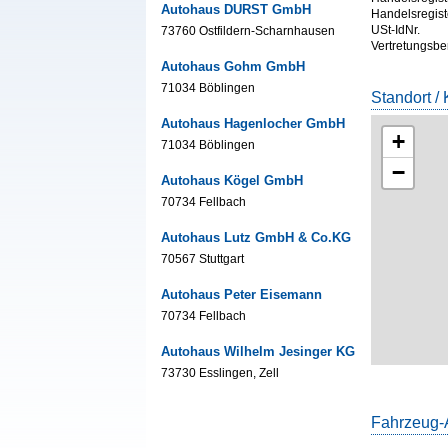
Autohaus DURST GmbH
Handelsregist
USt-IdNr.
73760 Ostfildern-Scharnhausen
Vertretungsbe
Autohaus Gohm GmbH
71034 Böblingen
Standort / 
Autohaus Hagenlocher GmbH
+
71034 Böblingen
−
Autohaus Kögel GmbH
70734 Fellbach
Autohaus Lutz GmbH & Co.KG
70567 Stuttgart
Autohaus Peter Eisemann
70734 Fellbach
Autohaus Wilhelm Jesinger KG
73730 Esslingen, Zell
Fahrzeug-