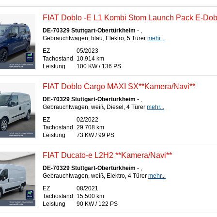
FIAT Doblo -E L1 Kombi Stom Launch Pack E-Dob
DE-70329 Stuttgart-Obertürkheim
- ,
Gebrauchtwagen, blau, Elektro, 5 Türer
mehr...
EZ
05/2023
Tachostand
10.914 km
Leistung
100 KW / 136 PS
FIAT Doblo Cargo MAXI SX**Kamera/Navi**
DE-70329 Stuttgart-Obertürkheim
- ,
Gebrauchtwagen, weiß, Diesel, 4 Türer
mehr...
EZ
02/2022
Tachostand
29.708 km
Leistung
73 KW / 99 PS
FIAT Ducato-e L2H2 **Kamera/Navi**
DE-70329 Stuttgart-Obertürkheim
- ,
Gebrauchtwagen, weiß, Elektro, 4 Türer
mehr...
EZ
08/2021
Tachostand
15.500 km
Leistung
90 KW / 122 PS