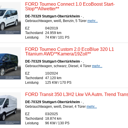
FORD Tourneo Connect 1.0 EcoBoost Start-
Stop**Allwetter**
DE-70329 Stuttgart-Obertürkheim
- ,
Gebrauchtwagen, weiß, Benzin, 5 Türer
mehr...
EZ
04/2019
Tachostand
24.959 km
Leistung
74 KW / 101 PS
FORD Tourneo Custom 2.0 EcoBlue 320 L1
Titanium AWD**Kamera/19Zoll**
DE-70329 Stuttgart-Obertürkheim
- ,
Gebrauchtwagen, schwarz, Diesel, 4 Türer
mehr...
EZ
10/2024
Tachostand
47.120 km
Leistung
125 KW / 170 PS
FORD Transit 350 L3H2 Lkw VA Autm. Trend Trans
DE-70329 Stuttgart-Obertürkheim
- ,
Gebrauchtwagen, weiß, Diesel, 4 Türer
mehr...
EZ
03/2025
Tachostand
18.874 km
Leistung
96 KW / 130 PS