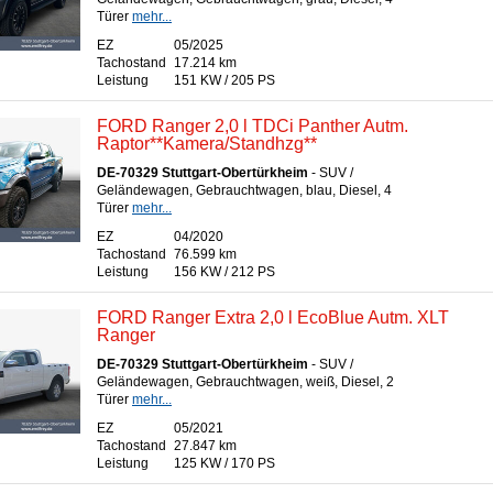
Türer
mehr...
EZ
05/2025
Tachostand
17.214 km
Leistung
151 KW / 205 PS
FORD Ranger 2,0 l TDCi Panther Autm.
Raptor**Kamera/Standhzg**
DE-70329 Stuttgart-Obertürkheim
- SUV /
Geländewagen, Gebrauchtwagen, blau, Diesel, 4
Türer
mehr...
EZ
04/2020
Tachostand
76.599 km
Leistung
156 KW / 212 PS
FORD Ranger Extra 2,0 l EcoBlue Autm. XLT
Ranger
DE-70329 Stuttgart-Obertürkheim
- SUV /
Geländewagen, Gebrauchtwagen, weiß, Diesel, 2
Türer
mehr...
EZ
05/2021
Tachostand
27.847 km
Leistung
125 KW / 170 PS