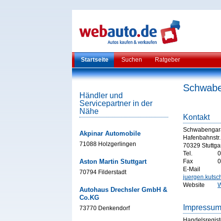
Startseite
Suchen
Ratgeber
Schwabe
Händler und
Servicepartner in der
Nähe
Kontakt
Schwabengar
Akpinar Automobile
Hafenbahnstr.
71088 Holzgerlingen
70329 Stuttga
Tel.
0
Aston Martin Stuttgart
Fax
0
E-Mail
70794 Filderstadt
juergen.kuts
Website
W
Autohaus Drechsler GmbH &
Co.KG
Impressu
73770 Denkendorf
Handelsregist