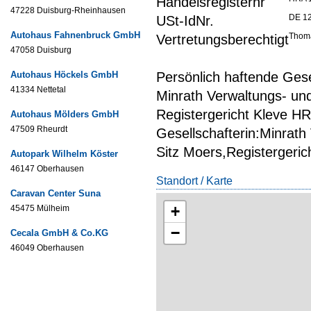
Handelsregisternr
47228 Duisburg-Rheinhausen
DE 1
USt-IdNr.
Autohaus Fahnenbruck GmbH
Thoma
Vertretungsberechtigt
47058 Duisburg
Autohaus Höckels GmbH
Persönlich haftende Gese
41334 Nettetal
Minrath Verwaltungs- und
Registergericht Kleve H
Autohaus Mölders GmbH
47509 Rheurdt
Gesellschafterin:Minrath
Sitz Moers,Registergeri
Autopark Wilhelm Köster
46147 Oberhausen
Standort / Karte
Caravan Center Suna
+
45475 Mülheim
−
Cecala GmbH & Co.KG
46049 Oberhausen