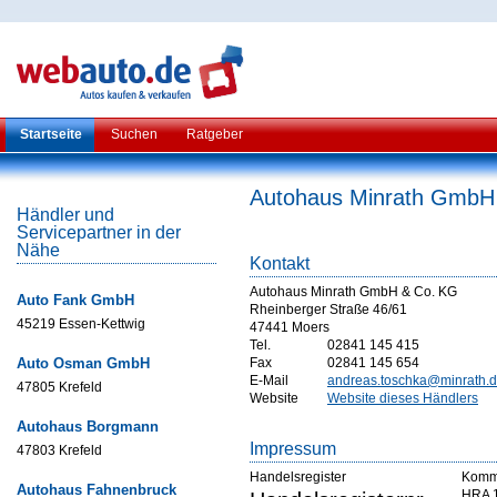
Startseite
Suchen
Ratgeber
Autohaus Minrath GmbH
Händler und
Servicepartner in der
Nähe
Kontakt
Autohaus Minrath GmbH & Co. KG
Auto Fank GmbH
Rheinberger Straße 46/61
45219 Essen-Kettwig
47441 Moers
Tel.
02841 145 415
Auto Osman GmbH
Fax
02841 145 654
E-Mail
andreas.toschka@minrath.
47805 Krefeld
Website
Website dieses Händlers
Autohaus Borgmann
Impressum
47803 Krefeld
Handelsregister
Komma
Autohaus Fahnenbruck
HRA 