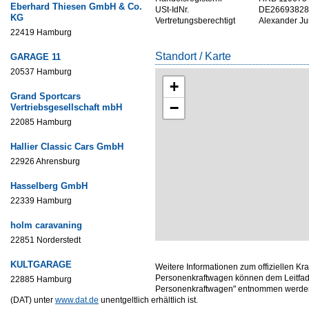
Eberhard Thiesen GmbH & Co.
USt-IdNr.
DE26693828
KG
Vertretungsberechtigt
Alexander Ju
22419 Hamburg
Standort / Karte
GARAGE 11
20537 Hamburg
+
Grand Sportcars
−
Vertriebsgesellschaft mbH
22085 Hamburg
Hallier Classic Cars GmbH
22926 Ahrensburg
Hasselberg GmbH
22339 Hamburg
holm caravaning
22851 Norderstedt
KULTGARAGE
Weitere Informationen zum offiziellen Kr
Personenkraftwagen können dem Leitfade
22885 Hamburg
Personenkraftwagen" entnommen werden,
(DAT) unter
www.dat.de
unentgeltlich erhältlich ist.