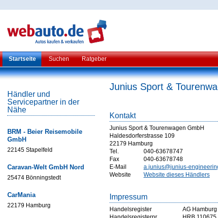
Startseite
Suchen
Ratgeber
Junius Sport & Touren
Händler und
Servicepartner in der
Nähe
Kontakt
Junius Sport & Tourenwagen GmbH
BRM - Beier Reisemobile
Haldesdorferstrasse 109
GmbH
22179 Hamburg
22145 Stapelfeld
Tel.
040-63678747
Fax
040-63678748
Caravan-Welt GmbH Nord
E-Mail
a.junius@junius-engineerin
Website
Website dieses Händlers
25474 Bönningstedt
CarMania
Impressum
22179 Hamburg
Handelsregister
AG Hamburg
Handelsregisternr
HRB 110675