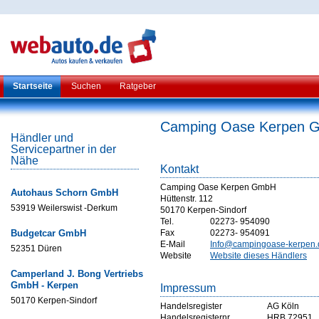
Startseite
Suchen
Ratgeber
Camping Oase Kerpen 
Händler und
Servicepartner in der
Nähe
Kontakt
Camping Oase Kerpen GmbH
Autohaus Schorn GmbH
Hüttenstr. 112
53919 Weilerswist -Derkum
50170 Kerpen-Sindorf
Tel.
02273- 954090
Budgetcar GmbH
Fax
02273- 954091
E-Mail
Info@campingoase-kerpen.
52351 Düren
Website
Website dieses Händlers
Camperland J. Bong Vertriebs
GmbH - Kerpen
Impressum
50170 Kerpen-Sindorf
Handelsregister
AG Köln
Handelsregisternr
HRB 72951