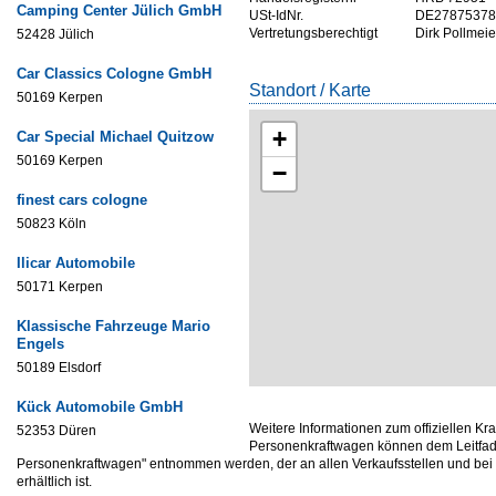
Camping Center Jülich GmbH
USt-IdNr.
DE27875378
Vertretungsberechtigt
Dirk Pollmeie
52428 Jülich
Car Classics Cologne GmbH
Standort / Karte
50169 Kerpen
+
Car Special Michael Quitzow
50169 Kerpen
−
finest cars cologne
50823 Köln
Ilicar Automobile
50171 Kerpen
Klassische Fahrzeuge Mario
Engels
50189 Elsdorf
Kück Automobile GmbH
Weitere Informationen zum offiziellen Kr
52353 Düren
Personenkraftwagen können dem Leitfade
Personenkraftwagen" entnommen werden, der an allen Verkaufsstellen und be
erhältlich ist.