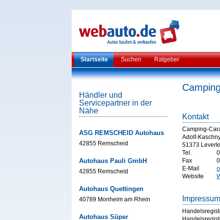
Startseite
Suchen
Ratgeber
Camping
Händler und
Servicepartner in der
Nähe
Kontakt
Camping-Car
ASG REMSCHEID Autohaus
Adolf-Kaschny
42855 Remscheid
51373 Leverk
Tel.
0
Autohaus Pauli GmbH
Fax
0
E-Mail
o
42855 Remscheid
Website
W
Autohaus Quettingen
Impressu
40789 Monheim am Rhein
Handelsregist
Autohaus Süper
Handelsregist