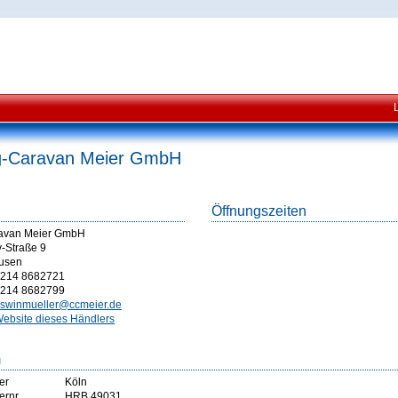
-Caravan Meier GmbH
Öffnungszeiten
avan Meier GmbH
-Straße 9
usen
214 8682721
214 8682799
swinmueller@ccmeier.de
ebsite dieses Händlers
m
er
Köln
ernr
HRB 49031