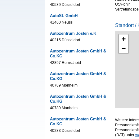
USt-IdNr.
40589 Düsseldorf
Vertretungsbe
AutoSL GmbH
41460 Neuss
Standort / 
Autozentrum Josten e.K
+
40215 Düsseldorf
−
Autozentrum Josten GmbH &
Co.KG
42897 Remscheid
Autozentrum Josten GmbH &
Co.KG
40789 Monheim
Autozentrum Josten GmbH &
Co.KG
40789 Monheim
Autozentrum Josten GmbH &
Weitere Infor
Co.KG
Personenkraft
Personenkraf
40233 Düsseldorf
(DAT) unter
w