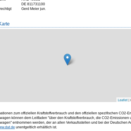
DE 811731100
rechtigt
Gerd Meier jun.
Karte
Leaflet
|
mationen zum offiziellen Kraftstoffverbrauch und den offiziellen spezifischen CO2-
wagen können dem Leitfaden "über den Kraftstoffverbrauch, die CO2-Emissionen
twagen" entnommen werden, der an allen Verkaufsstellen und bei der Deutschen
ww.dat.de
unentgeltlich erhältlich ist.