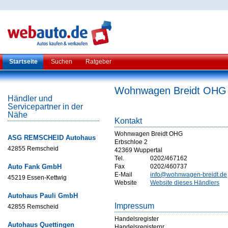
Startseite
Suchen
Ratgeber
Wohnwagen Breidt OHG
Händler und
Servicepartner in der
Nähe
Kontakt
Wohnwagen Breidt OHG
ASG REMSCHEID Autohaus
Erbschloe 2
42855 Remscheid
42369 Wuppertal
Tel.
0202/467162
Auto Fank GmbH
Fax
0202/460737
E-Mail
info@wohnwagen-breidt.de
45219 Essen-Kettwig
Website
Website dieses Händlers
Autohaus Pauli GmbH
Impressum
42855 Remscheid
Handelsregister
Autohaus Quettingen
Handelsregisternr