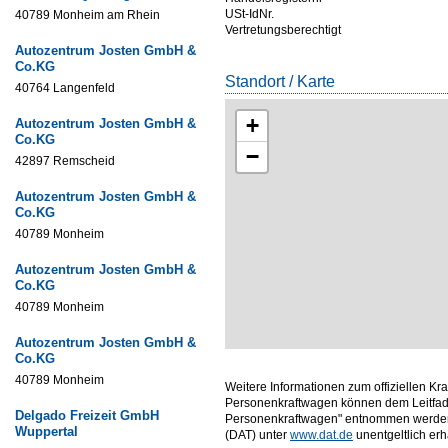
USt-IdNr.
40789 Monheim am Rhein
Vertretungsberechtigt
Autozentrum Josten GmbH &
Co.KG
Standort / Karte
40764 Langenfeld
+
Autozentrum Josten GmbH &
Co.KG
−
42897 Remscheid
Autozentrum Josten GmbH &
Co.KG
40789 Monheim
Autozentrum Josten GmbH &
Co.KG
40789 Monheim
Autozentrum Josten GmbH &
Co.KG
40789 Monheim
Weitere Informationen zum offiziellen Kr
Personenkraftwagen können dem Leitfade
Delgado Freizeit GmbH
Personenkraftwagen" entnommen werden,
Wuppertal
(DAT) unter
www.dat.de
unentgeltlich erhäl