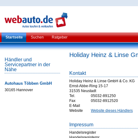
Startseite
Suchen
Ratgeber
Holiday Heinz & Linse 
Händler und
Servicepartner in der
Nähe
Kontakt
Holiday Heinz & Linse GmbH & Co. KG
Autohaus Többen GmbH
Ernst-Abbe-Ring 15-17
30165 Hannover
31535 Neustadt
Tel.
05032-891250
Fax
05032-8912520
E-Mail
Website
Website dieses Händlers
Impressum
Handelsregister
Handelsregisternr