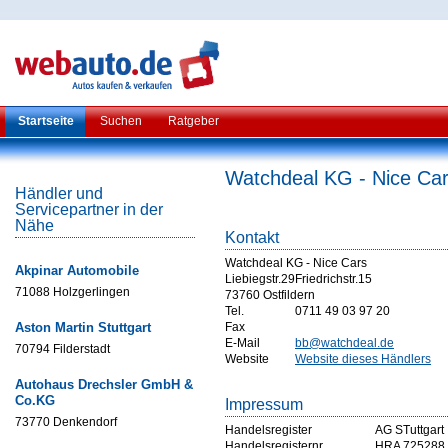
Startseite
Suchen
Ratgeber
Watchdeal KG - Nice Ca
Händler und
Servicepartner in der
Nähe
Kontakt
Watchdeal KG - Nice Cars
Akpinar Automobile
Liebiegstr.29Friedrichstr.15
71088 Holzgerlingen
73760 Ostfildern
Tel.
0711 49 03 97 20
Aston Martin Stuttgart
Fax
E-Mail
bb@watchdeal.de
70794 Filderstadt
Website
Website dieses Händlers
Autohaus Drechsler GmbH &
Co.KG
Impressum
73770 Denkendorf
Handelsregister
AG STuttgart
Handelsregisternr
HRA 725288