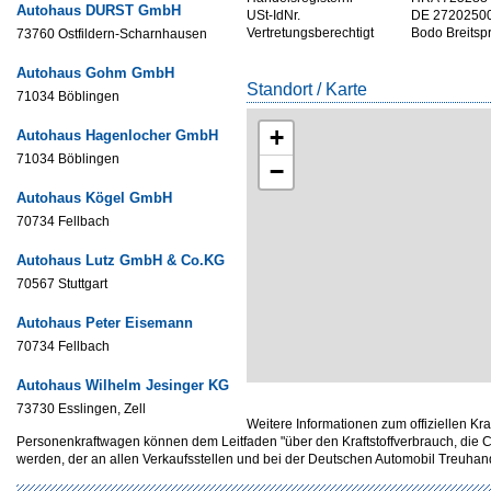
Autohaus DURST GmbH
USt-IdNr.
DE 2720250
Vertretungsberechtigt
Bodo Breitsp
73760 Ostfildern-Scharnhausen
Autohaus Gohm GmbH
Standort / Karte
71034 Böblingen
+
Autohaus Hagenlocher GmbH
71034 Böblingen
−
Autohaus Kögel GmbH
70734 Fellbach
Autohaus Lutz GmbH & Co.KG
70567 Stuttgart
Autohaus Peter Eisemann
70734 Fellbach
Autohaus Wilhelm Jesinger KG
73730 Esslingen, Zell
Weitere Informationen zum offiziellen Kr
Personenkraftwagen können dem Leitfaden "über den Kraftstoffverbrauch, d
werden, der an allen Verkaufsstellen und bei der Deutschen Automobil Treuh