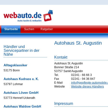
Startseite
Suchen
Ratgeber
Autohaus St. Augustin
Händler und
Servicepartner in der
Nähe
Kontakt
Autohaus St. Augustin
Alltagsklassiker
Bonner Straße 214
53175 Bonn
53757 Sankt Augustin
Tel.
02241 - 66 66 3
Autohaus Kudrass e. K.
Fax
02241 - 94 36 847
E-Mail
info@gepflegte-automobile
53797 Lohmar
Website
Website dieses Händlers
Autohaus Löven GmbH
53773 Hennef-Uckerath
Impressum
Autohaus Waldow GmbH