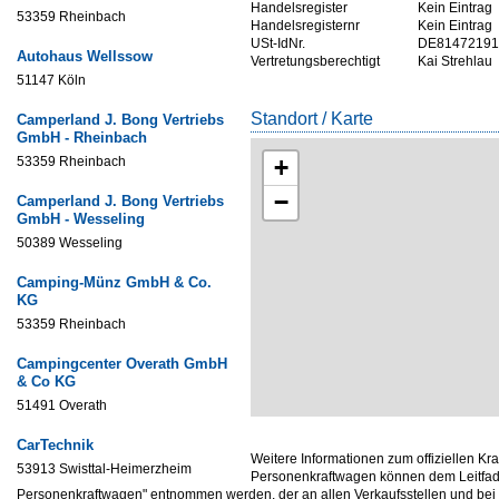
Handelsregister
Kein Eintrag
53359 Rheinbach
Handelsregisternr
Kein Eintrag
USt-IdNr.
DE81472191
Autohaus Wellssow
Vertretungsberechtigt
Kai Strehlau
51147 Köln
Standort / Karte
Camperland J. Bong Vertriebs
GmbH - Rheinbach
53359 Rheinbach
+
−
Camperland J. Bong Vertriebs
GmbH - Wesseling
50389 Wesseling
Camping-Münz GmbH & Co.
KG
53359 Rheinbach
Campingcenter Overath GmbH
& Co KG
51491 Overath
CarTechnik
Weitere Informationen zum offiziellen Kr
53913 Swisttal-Heimerzheim
Personenkraftwagen können dem Leitfade
Personenkraftwagen" entnommen werden, der an allen Verkaufsstellen und be