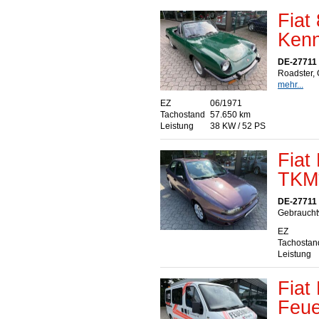
Fiat
Kenn
DE-27711
Roadster, 
mehr...
EZ
06/1971
Tachostand
57.650 km
Leistung
38 KW / 52 PS
Fiat
TKM
DE-27711
Gebrauchtw
EZ
Tachostan
Leistung
Fiat
Feue