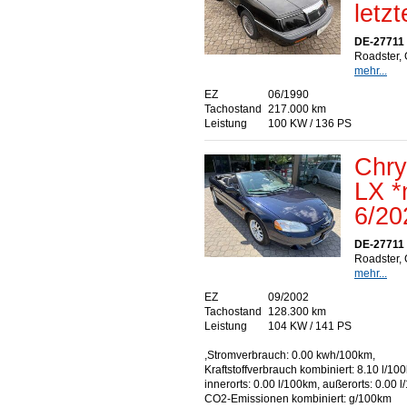
letzt
DE-27711
Roadster, 
mehr...
EZ
06/1990
Tachostand
217.000 km
Leistung
100 KW / 136 PS
Chry
LX *
6/20
DE-27711
Roadster, 
mehr...
EZ
09/2002
Tachostand
128.300 km
Leistung
104 KW / 141 PS
,Stromverbrauch: 0.00 kwh/100km,
Kraftstoffverbrauch kombiniert: 8.10 l/10
innerorts: 0.00 l/100km, außerorts: 0.00 
CO2-Emissionen kombiniert: g/100km