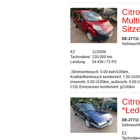
Citr
Mult
Sitz
DE-27711
Gebrauchtw
EZ
11/2009
Tachostand
230.000 km
Leistung
54 KW / 73 PS
,Stromverbrauch: 0.00 kwh/100km,
Kraftstoffverbrauch kombiniert: 7.00 l/10
innerorts: 0.00 l/100km, außerorts: 0.00 
CO2-Emissionen kombiniert: g/100km
Citr
*Led
DE-27711
Gebrauchtw
EZ
Tachostan