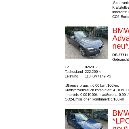
,Stromver
Kraftstoff
innerorts:
CO2-Emiss
BMW 
Adv
neu
DE-27711
Gebrauchtw
EZ
02/2017
Tachostand
222.200 km
Leistung
110 KW / 149 PS
,Stromverbrauch: 0.00 kwh/100km,
Kraftstoffverbrauch kombiniert: 4.10 l/10
innerorts: 0.00 l/100km, außerorts: 0.00 
CO2-Emissionen kombiniert: g/100km
BMW 
*LP
neu*