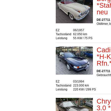
*Sta
neu
DE-27711
Oldtimer, 
EZ
06/1957
Tachostand
62.050 km
Leistung
55 KW / 75 PS
Cadi
*H-K
Rfn.
DE-27711
Gebraucht
EZ
03/1994
Tachostand
223.000 km
Leistung
220 KW / 299 PS
Chry
3.0 