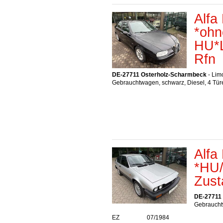
Alfa
*ohn
HU*L
Rfn
DE-27711 Osterholz-Scharmbeck
- Lim
Gebrauchtwagen, schwarz, Diesel, 4 Tür
Alfa
*HU/
Zust
DE-27711
Gebrauchtw
EZ
07/1984