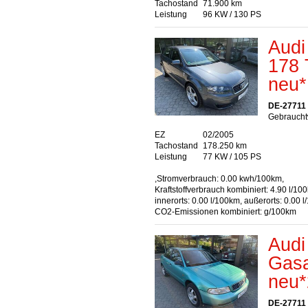
Tachostand
71.900 km
Leistung
96 KW / 130 PS
Audi
178
neu*
DE-27711
Gebrauchtw
EZ
02/2005
Tachostand
178.250 km
Leistung
77 KW / 105 PS
,Stromverbrauch: 0.00 kwh/100km,
Kraftstoffverbrauch kombiniert: 4.90 l/10
innerorts: 0.00 l/100km, außerorts: 0.00 
CO2-Emissionen kombiniert: g/100km
Audi
Gas
neu
DE-27711