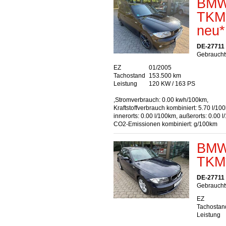
BMW 
TKM
neu*
DE-27711
Gebraucht
EZ
01/2005
Tachostand
153.500 km
Leistung
120 KW / 163 PS
,Stromverbrauch: 0.00 kwh/100km,
Kraftstoffverbrauch kombiniert: 5.70 l/10
innerorts: 0.00 l/100km, außerorts: 0.00 
CO2-Emissionen kombiniert: g/100km
BMW 
TKM
DE-27711
Gebrauchtw
EZ
Tachostan
Leistung