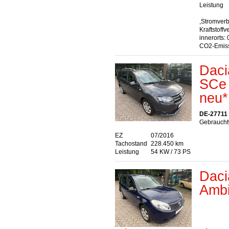
Leistung
,Stromver
Kraftstoff
innerorts:
CO2-Emiss
Daci
SCe 
neu*
DE-27711
Gebraucht
EZ
07/2016
Tachostand
228.450 km
Leistung
54 KW / 73 PS
Daci
Amb