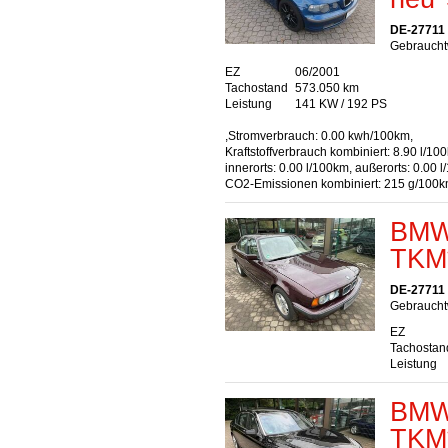
DE-27711
Gebraucht
EZ
06/2001
Tachostand
573.050 km
Leistung
141 KW / 192 PS
,Stromverbrauch: 0.00 kwh/100km,
Kraftstoffverbrauch kombiniert: 8.90 l/10
innerorts: 0.00 l/100km, außerorts: 0.00 
CO2-Emissionen kombiniert: 215 g/100
BMW 
TKM*
DE-27711
Gebrauchtw
EZ
Tachostan
Leistung
BMW 
TKM