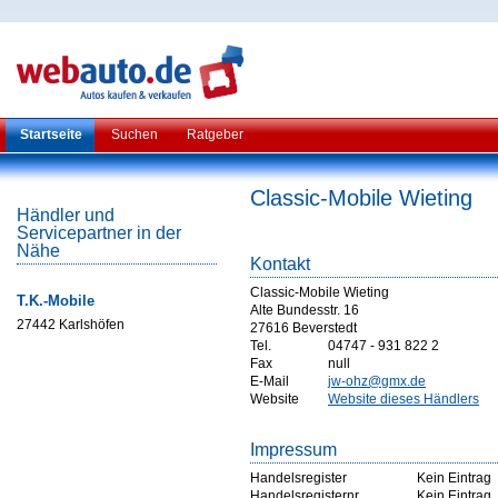
Startseite
Suchen
Ratgeber
Classic-Mobile Wieting
Händler und
Servicepartner in der
Nähe
Kontakt
Classic-Mobile Wieting
T.K.-Mobile
Alte Bundesstr. 16
27442 Karlshöfen
27616 Beverstedt
Tel.
04747 - 931 822 2
Fax
null
E-Mail
jw-ohz@gmx.de
Website
Website dieses Händlers
Impressum
Handelsregister
Kein Eintrag
Handelsregisternr
Kein Eintrag