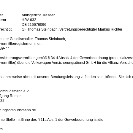
m
er
Amtsgericht Dresden
ernr
HRA 632
DE 216676096
rechtigt
GF Thomas Steinbach, Vertretungsberechtigter Markus Richter
ender Gesellschafter: Thomas Steinbach,
vermittlerregisternummer:
B9-77
Versicherungsvermittler gemäß § 34 d Absatz 4 der Gewerbeordnung (produktakzes
vermittler) über die Volkswagen Versicherungsdienst GmbH für die Allianz Versiche
.
usnahmsweise nicht mit unserer Beratungsleistung zufrieden sein, können Sie sich
sombudsmann e.V.
lfgang Römer
622
erungsombudsmann.de
e Stelle im Sinne des § 11a Abs. 1 der Gewerbeordnung ist die
29