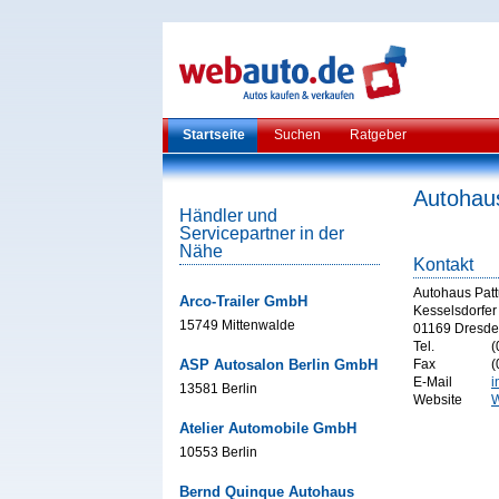
Startseite
Suchen
Ratgeber
Autohau
Händler und
Servicepartner in der
Nähe
Kontakt
Autohaus Pat
Arco-Trailer GmbH
Kesselsdorfer
15749 Mittenwalde
01169 Dresd
Tel.
(
ASP Autosalon Berlin GmbH
Fax
(
E-Mail
i
13581 Berlin
Website
W
Atelier Automobile GmbH
10553 Berlin
Bernd Quinque Autohaus