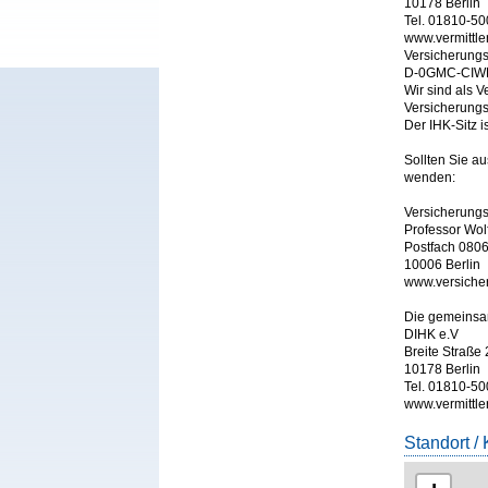
10178 Berlin
Tel. 01810-5
www.vermittle
Versicherungs
D-0GMC-CIW
Wir sind als 
Versicherungs
Sollten Sie a
wenden:
Versicherung
Professor Wo
Postfach 080
10006 Berlin
www.versich
Die gemeinsam
DIHK e.V
Breite Straße 
10178 Berlin
Tel. 01810-5
www.vermittler
Standort / 