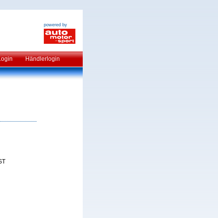
powered by
Login
Händlerlogin
ST