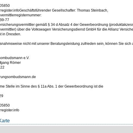
005850
rregister.infoGeschäftsführender Gesellschafter: Thomas Steinbach,
vermittlerregisternummer:
B9-77
Versicherungsvermittler gemäß § 34 d Absatz 4 der Gewerbeordnung (produktakzes
vermittler) über die Volkswagen Versicherungsdienst GmbH für die Allianz Versiche
usnahmsweise nicht mit unserer Beratungsleistung zufrieden sein, können Sie sich
sombudsmann e.V.
lfgang Römer
622
erungsombudsmann.de
e Stelle im Sinne des § 11a Abs. 1 der Gewerbeordnung ist die
29
005850
register.info
Karte