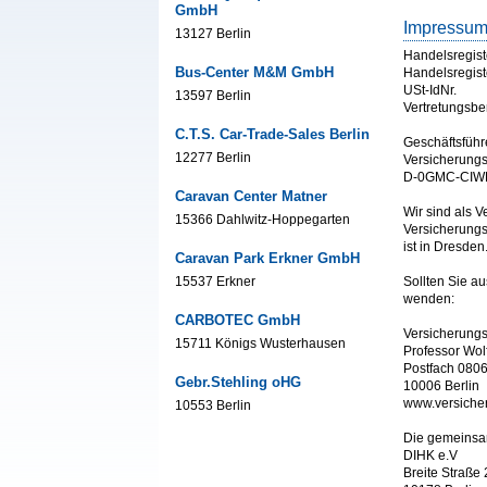
GmbH
Impressu
13127 Berlin
Handelsregist
Bus-Center M&M GmbH
Handelsregist
USt-IdNr.
13597 Berlin
Vertretungsbe
C.T.S. Car-Trade-Sales Berlin
Geschäftsführ
12277 Berlin
Versicherungs
D-0GMC-CIW
Caravan Center Matner
Wir sind als 
15366 Dahlwitz-Hoppegarten
Versicherungs
ist in Dresden
Caravan Park Erkner GmbH
15537 Erkner
Sollten Sie a
wenden:
CARBOTEC GmbH
Versicherung
15711 Königs Wusterhausen
Professor Wo
Postfach 080
Gebr.Stehling oHG
10006 Berlin
www.versich
10553 Berlin
Die gemeinsam
DIHK e.V
Breite Straße 