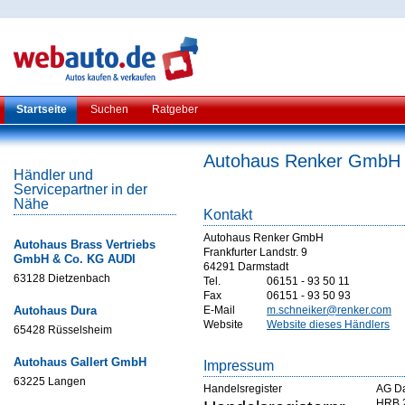
Startseite
Suchen
Ratgeber
Autohaus Renker GmbH
Händler und
Servicepartner in der
Nähe
Kontakt
Autohaus Renker GmbH
Autohaus Brass Vertriebs
Frankfurter Landstr. 9
GmbH & Co. KG AUDI
64291 Darmstadt
63128 Dietzenbach
Tel.
06151 - 93 50 11
Fax
06151 - 93 50 93
Autohaus Dura
E-Mail
m.schneiker@renker.com
Website
Website dieses Händlers
65428 Rüsselsheim
Autohaus Gallert GmbH
Impressum
63225 Langen
Handelsregister
AG Da
HRB 