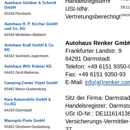
Handelsregisternr
Autohaus Günther & Schmitt
GmbH
DE11
USt-IdNr.
65439 Florsheim
Ulric
Vertretungsberechtigt
Autohaus H. P. Kircher GmbH
und Co. KG
64546 Mörfelden-Walldorf
Autohaus Renker Gmb
Autohaus Kraft GmbH & Co.
KG
Frankfurter Landstr. 9
64342 Seeheim-Jugenheim
64291 Darmstadt
Telefon: +49 6151 9350-
Autohaus Willi Krämer KG
64401 Groß-Bieberau
Fax: +49 6151 9350-93
E-Mail:
info(at)renker.co
Camping-Center Vöpel GmbH
65462 Mainz-Gustavsburg
Sitz der Firma: Darmstad
Kara Automobile GmbH &
Co.KG
Handelsregister: Darms
64293 Darmstadt
USt ID-Nr.: DE11161413
Versicherungs-Vermittler
Mainspitz-Parts GmbH
65462 Ginsheim-Gustavburg
27