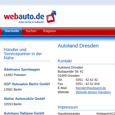
Startseite
Suchen
Ratgeber
Autoland Dresden
Händler und
Servicepartner in der
Nähe
Kontakt
Autoland Dresden
Adelmann Sportwagen
Budapester Str. 42
14482 Potsdam
01069 Dresden
Tel.
0351 - 42 42 42
ASP Autosalon Berlin GmbH
Fax
0351 - 42 42 444
E-Mail
foerster@autoland.de
13581 Berlin
Website
Website dieses Händlers
Atelier Automobile GmbH
10553 Berlin
Impressum
Autohaus Dallgow GmbH
Handelsregister
Amtsgericht 