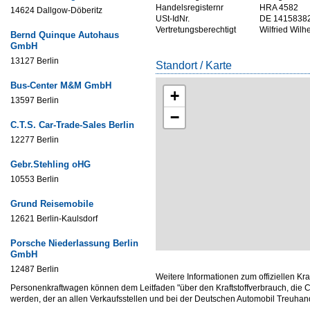
Handelsregisternr
HRA 4582
14624 Dallgow-Döberitz
USt-IdNr.
DE 1415838
Vertretungsberechtigt
Wilfried Wil
Bernd Quinque Autohaus
GmbH
13127 Berlin
Standort / Karte
Bus-Center M&M GmbH
+
13597 Berlin
−
C.T.S. Car-Trade-Sales Berlin
12277 Berlin
Gebr.Stehling oHG
10553 Berlin
Grund Reisemobile
12621 Berlin-Kaulsdorf
Porsche Niederlassung Berlin
GmbH
12487 Berlin
Weitere Informationen zum offiziellen Kr
Personenkraftwagen können dem Leitfaden "über den Kraftstoffverbrauch, d
werden, der an allen Verkaufsstellen und bei der Deutschen Automobil Treuh