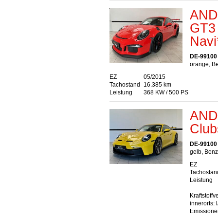
AND
GT3
Navi
DE-99100
orange, Be
EZ
05/2015
Tachostand
16.385 km
Leistung
368 KW / 500 PS
AND
Club
DE-99100
gelb, Benz
EZ
Tachostan
Leistung
Kraftstoff
innerorts:
Emissione