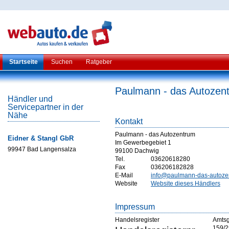
Startseite
Suchen
Ratgeber
Paulmann - das Autozen
Händler und
Servicepartner in der
Nähe
Kontakt
Paulmann - das Autozentrum
Eidner & Stangl GbR
Im Gewerbegebiet 1
99947 Bad Langensalza
99100 Dachwig
Tel.
03620618280
Fax
036206182828
E-Mail
info@paulmann-das-autoze
Website
Website dieses Händlers
Impressum
Handelsregister
Amtsge
159/