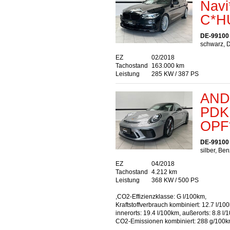
Navi
C*H
DE-99100
schwarz, D
EZ
02/2018
Tachostand
163.000 km
Leistung
285 KW / 387 PS
AND
PDK 
OPF
DE-99100
silber, Ben
EZ
04/2018
Tachostand
4.212 km
Leistung
368 KW / 500 PS
,CO2-Effizienzklasse: G l/100km,
Kraftstoffverbrauch kombiniert: 12.7 l/10
innerorts: 19.4 l/100km, außerorts: 8.8 l/
CO2-Emissionen kombiniert: 288 g/100