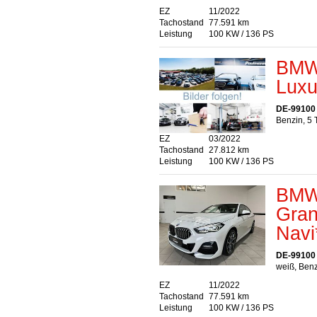
EZ
11/2022
Tachostand
77.591 km
Leistung
100 KW / 136 PS
BMW 
Luxu
DE-99100
Benzin, 5 
EZ
03/2022
Tachostand
27.812 km
Leistung
100 KW / 136 PS
BMW 
Gran
Navi
DE-99100
weiß, Benz
EZ
11/2022
Tachostand
77.591 km
Leistung
100 KW / 136 PS