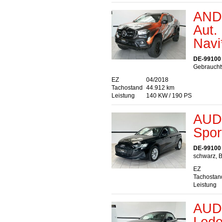
AND
Aut.
Navi
DE-99100
Gebrauchtw
EZ
04/2018
Tachostand
44.912 km
Leistung
140 KW / 190 PS
AUDI
Spor
DE-99100
schwarz, B
EZ
Tachostan
Leistung
AUDI
Lede