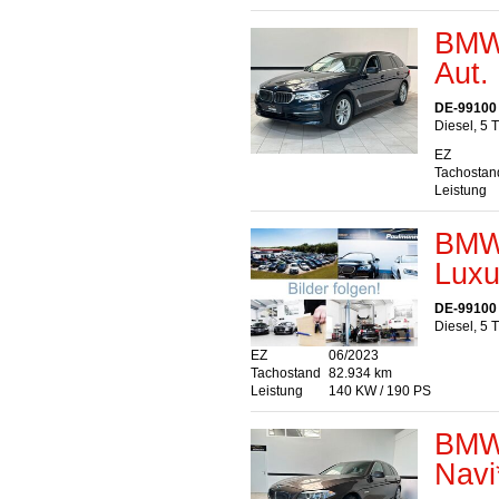
BMW 
Aut.
DE-99100
Diesel, 5 
EZ
Tachostan
Leistung
BMW 
Luxu
DE-99100
Diesel, 5 
EZ
06/2023
Tachostand
82.934 km
Leistung
140 KW / 190 PS
BMW 
Navi