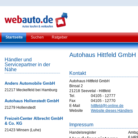
Startseite
Suchen
Ratgeber
Autohaus Hittfeld GmbH
Händler und
Servicepartner in der
Nähe
Kontakt
Autohaus Hittfeld GmbH
Anders Automobile GmbH
Binsal 2
21217 Meckelfeld bei Hamburg
21218 Seevetal - Hittfeld
Tel.
04105 - 12777
Autohaus Hollenstedt GmbH
Fax
04105 - 12770
E-Mail
hittfeld@t-online.de
21279 Hollenstedt
Website
Website dieses Händlers
Freizeit-Center Albrecht GmbH
& Co. KG
Impressum
21423 Winsen (Luhe)
Handelsregister
Amtsg
6 HR