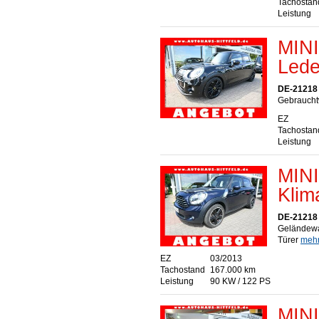
Tachostan
Leistung
MINI
Lede
DE-21218 S
Gebraucht
EZ
Tachostan
Leistung
MINI
Klim
DE-21218 S
Geländewa
Türer
mehr.
EZ
03/2013
Tachostand
167.000 km
Leistung
90 KW / 122 PS
MINI