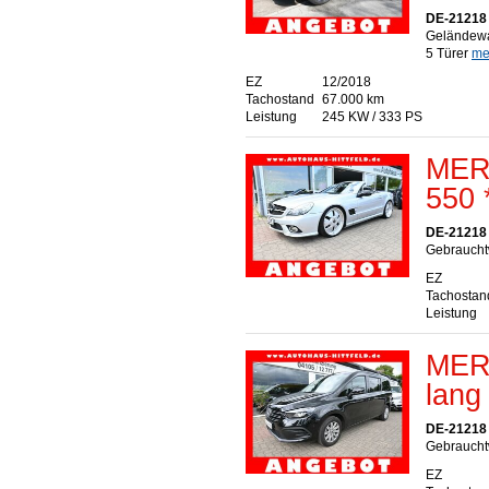
DE-21218 S
Geländewa
5 Türer
meh
EZ
12/2018
Tachostand
67.000 km
Leistung
245 KW / 333 PS
MER
550 
DE-21218 S
Gebrauchtw
EZ
Tachostan
Leistung
MER
lang
DE-21218 S
Gebraucht
EZ