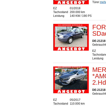
Türer
mehr.
EZ
01/2018
Tachostand
200.000 km
Leistung
140 KW / 190 PS
FORD
SDac
DE-21218 S
Gebraucht
EZ
Tachostan
Leistung
MER
*AMG
2.Hd
DE-21218 S
Gebraucht
EZ
05/2017
Tachostand
110.000 km