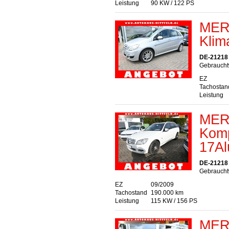
Leistung
90 KW / 122 PS
MER
Klim
DE-21218 S
Gebrauchtw
EZ
Tachostan
Leistung
MER
Komp
17Al
DE-21218 S
Gebraucht
EZ
09/2009
Tachostand
190.000 km
Leistung
115 KW / 156 PS
MER