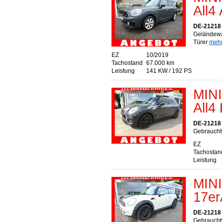
All4
DE-21218 S
Geländewa
Türer
mehr.
EZ
10/2019
Tachostand
67.000 km
Leistung
141 KW / 192 PS
MINI
All4
DE-21218 S
Gebrauchtw
EZ
Tachostan
Leistung
MIN
17er
DE-21218 S
Gebraucht