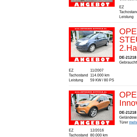
EZ
Tachostan
Leistung
OPEL
STE
2.Ha
DE-21218 S
Gebraucht
EZ
11/2007
Tachostand
114.000 km
Leistung
59 KW / 80 PS
OPEL
Inno
DE-21218 S
Geländewa
Türer
mehr.
EZ
12/2016
Tachostand
80.000 km