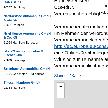
Handelsregisternr
GARAGE 11
DE 8
USt-IdNr.
20537 Hamburg
Holge
Vertretungsberechtigt
Nord-Ostsee Automobile GmbH
& Co. KG
21465 Reinbek
Verbraucherinformation 
Im Rahmen der Verordnun
Nord-Ostsee Automobile GmbH
& Co. KG
Verbraucherangelegenhei
21029 Hamburg-Bergedorf
http://ec.europa.eu/cons
Share2Camp - Schreiber &
eine Online-Streitbeileg
Fischer GbR
Wir sind zur Teilnahme a
21109 Hamburg
Verbraucherschlichtungsste
Steenbuck Automobiles GmbH
21376 Gödenstorf - Lübberstedt
Standort / Karte
Thiesen Hamburg GmbH
+
22763 Hamburg
−