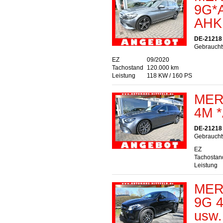
9G*A
AHK.
DE-21218 S
Gebrauchtw
EZ
09/2020
Tachostand
120.000 km
Leistung
118 KW / 160 PS
MER
4M *
DE-21218 S
Gebrauchtw
EZ
Tachostan
Leistung
MER
9G 4
usw.