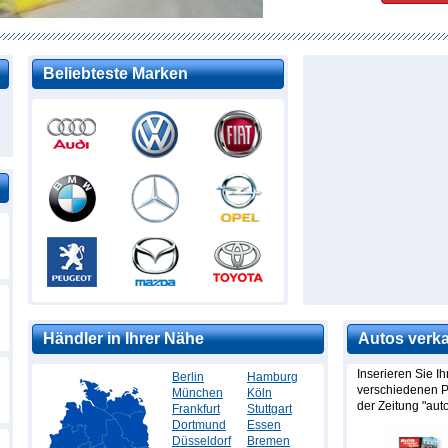
Beliebteste Marken
Händler in Ihrer Nähe
Autos verk
Inserieren Sie Ih
Berlin
Hamburg
verschiedenen Po
München
Köln
der Zeitung "aut
Frankfurt
Stuttgart
Dortmund
Essen
Düsseldorf
Bremen