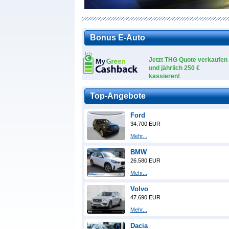
Bonus E-Auto
Jetzt THG Quote verkaufen
und jährlich 250 €
kassieren!
Top-Angebote
Ford
34.700 EUR
Mehr...
BMW
26.580 EUR
Mehr...
Volvo
47.690 EUR
Mehr...
Dacia