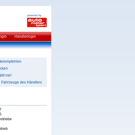
powered by
ogin
Händlerlogin
terempfehlen
cken
llt mir!
e Fahrzeuge des Händlers
7
6
etriebe
trieb