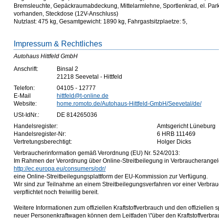
Bremsleuchte, Gepäckraumabdeckung, Mittelarmlehne, Sportlenkrad, el. Par
vorhanden, Steckdose (12V-Anschluss)
Nutzlast: 475 kg, Gesamtgewicht: 1890 kg, Fahrgastsitzplaetze: 5,
Impressum & Rechtliches
Autohaus Hittfeld GmbH
Anschrift:
Binsal 2
21218 Seevetal - Hittfeld
Telefon:
04105 - 12777
E-Mail
hittfeld@t-online.de
Website:
home.romoto.de/Autohaus-Hittfeld-GmbH/Seevetal/de/
USt-IdNr.:
DE 814265036
Handelsregister:
Amtsgericht Lüneburg
Handelsregister-Nr:
6 HRB 111469
Vertretungsberechtigt:
Holger Dicks
Verbraucherinformation gemäß Verordnung (EU) Nr. 524/2013:
Im Rahmen der Verordnung über Online-Streitbeilegung in Verbraucherangele
http://ec.europa.eu/consumers/odr/
eine Online-Streitbeilegungsplattform der EU-Kommission zur Verfügung.
Wir sind zur Teilnahme an einem Streitbeilegungsverfahren vor einer Verbra
verpflichtet noch freiwillig bereit.
Weitere Informationen zum offiziellen Kraftstoffverbrauch und den offizielle
neuer Personenkraftwagen können dem Leitfaden \"über den Kraftstoffverbr