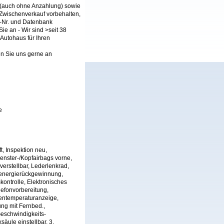
 (auch ohne Anzahlung) sowie
Zwischenverkauf vorbehalten,
N-Nr. und Datenbank
ie an - Wir sind >seit 38
Autohaus für Ihren
en Sie uns gerne an
e
t, Inspektion neu,
Fenster-/Kopfairbags vorne,
verstellbar, Lederlenkrad,
senergierückgewinnung,
kontrolle, Elektronisches
lefonvorbereitung,
ßentemperaturanzeige,
ung mit Fernbed.,
Geschwindigkeits-
äule einstellbar, 3.