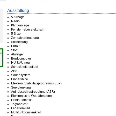
Ausstattung
5 Airbags
Radio
Klimaanlage
Fensterheber elektrisch
5 Sitze
Zentralverriegelung
Sitzheizung
Euro 6
Stoff
en
Alufelgen
Bordcomputer
HU & AU neu
Scheckheftgepflegt
ABS
Soundsystem
Einparkhilfe
Elektron. Stabilitätsprogramm (ESP)
Servolenkung
Antriebsschlupfregelung (ASR)
Elektronische Wegfahrsperre
Lichtautomatik
Tagfahrlicht
Lederlenkrad
Multifunktionslenkrad