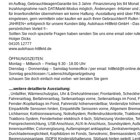
im Auftrag, GebrauchtwagenGarantie bis 3 Jahre -Finanzierung bis 84 Monat
Inzahlungnahme nach DAT/Markt-Modus möglich, Änderungen -Irrtümer und 
für Insertionsfehler übernehmen wir keine Haftung -Ausstattung wird über FI
eingelesen, gern vermitteln oder kaufen wir auch Ihren Gebrauchten!!! Rufen S
JAHREN< erfolgreich für unsere Kunden tätig. Autohaus-Hittfeld-GmbH --Das 
persönlichen Vorteil !!--
Sollten Sie noch spezielle Fragen haben senden Sie uns eine email oder ruf
Holger Dicks
04105 12777
www.autohaus-hittfeld.de
ÖFFNUNGSZEITEN:
Montag -- Mittwoch -- Freitag 9.30 - 18.00 Uhr
Dienstag -- Donnerstag -- Samstag homeoffice / per email: hittfeld@t-online.d
Sonntag geschlossen / Ladenschlußgesetzgebung
schauen Sie doch einfach mal vorbei -wir beraten Sie gern
.....weitere detaillierte Ausstattung:
, Unfallfrei, Wärmeschutzglas, Uhr & Drehzahlmesser, Frontantrieb, Scheckhef
Fahrerairbag, Beifahrerairbag, Seitenairbags vorne, Seitenairbags im Fond, 
Fenster-/Kopfairbags im Fond, Fahrersitz höhenverstellbar, Vordersitze höhen
Einparkhilfe Sensoren hinten, Einparkhilfe Sensoren vorne, Allgemein Brem
Lichtsensor, Kollisionswarnung, Notrufsystem, Reifendruckkontrolle, Traktions
Traktions-System, Fensterheber elektrisch 4-fach, Sitzheizung Vordersitze, Te
Freisprecheinrichtung, USB Anschluss, AUX-In Anschluss, Soundsystem, Au
Innenraumfilter, Colorverglasung, Außenspiegel anklappbar, Zentralverriegel
Durchlademoeglichkeit, Kopfstützen im Fonds, Servotronic, Bremsassistent, 
Begrenzungsanlage, ISOFIX Kindersitzhalterung, Sitzbank hinten geteilt, Lenks