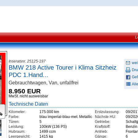
L
Inseratsnr. 25125-197
wei
BMW 218 Active Tourer i Klima Sitzheiz
Dru
PDC 1.Hand...
Gefä
Gebrauchtwagen, Van, unfallfrei
All
8.950 EUR
MwSt. nicht ausweisbar
Technische Daten
Kilometer:
175.000 km
Erstzulassung:
09/201
Farbe:
blau imperial-blau-met. Metallic
Nächste HU:
09/202
Türen:
5
Getriebe:
Schaltg
Leistung:
100kW (136 PS)
Kraftstoff:
Benzin
Hubraum:
1499 ccm
Antrieb:
Frontan
Leergewicht:
1415 kg
Gänge:
6