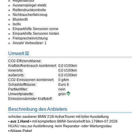
Regensensor
Aussenspiegel elektr.
Reifendruckkontrolle
Nichtraucherfahrzeug
Bluetooth
Isofix
Einparkhilfe Sensoren vorne
Einparkhilfe Sensoren hinten
Freisprecheinrichtung
Anzahl Vorbesitzer: 1
Umwelt
CO2-Effizienzklasse:
Kraftstoffverbrauch kombiniert:
0,0 l/100km
innerorts:
0,0 l/100km
außerorts:
0,0 l/100km
CO2-Emissionen kombiniert:
0 g/km
Schadstoffklasse:
Euro 6
Partikelfilter:
nein
Umweltplakette:
grün
Emissionsärmster Kraftstoff:
Beschreibung des Anbieters
schicker sauberer BMW 218i ActiveTourer mit toller Ausstattung
• aus 1.Hand
• mit komplettem BMW-Serviceheft bis 179tkm-07.2026
HU/AU neu zur Auslieferung -kein Reparatur- oder Wartungsstau
• Ablage-Paket