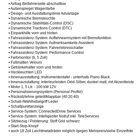
• Airbag Beifahrerseite abschaltbar
• Außenspiegel Wagenfarbe
• Design- und Ausstattungslinie Advantage
• Dynamische Bremsleuchte
• Dynamische Stabilitäts-Control (DSC)
• Dynamische Tractions Control (DTC)
• Einparkhilfe vorn und hinten
• Fahrassistenz-System: Auffahrwarnsystem mit Bremsfunktion
• Fahrassistenz-System: Aufmerksamkeits-Assistent
• Fahrassistenz-System: Fahrerlebnisschalter
• Fahrassistenz-System: Performance Control
• Farbmonitor (6, 5 Zoll)
• Fußmatten Velours
• Getränkehalter vorn und hinten
• Heckleuchten LED
• Innenausstattung: Instrumententafel - unterhalb Piano Black
• Innenausstattung: Interieurleisten Oxid-Silber, dunkel matt, mit Akzentleiste
• Motor 1, 5 Ltr. - 100 kW 12V
• Personalisierungssystem (Personal Profile)
• Rücksitzlehne geteilt/klappbar (40:20:40)
• Schalt-/Wählhebelgriff Leder
• Schaltpunktanzeige
• Service-System: ConnectedDrive Services
• Service-System: Intelligenter Notruf inkl. TeleServices
• Sitzbezug / Polsterung: Stoff Grid schwarz
• Start-Stop-Knopf
• auch 18 Zoll Leichtmetallräder möglich /gegen Mehrpreis/siehe Einzelfoto