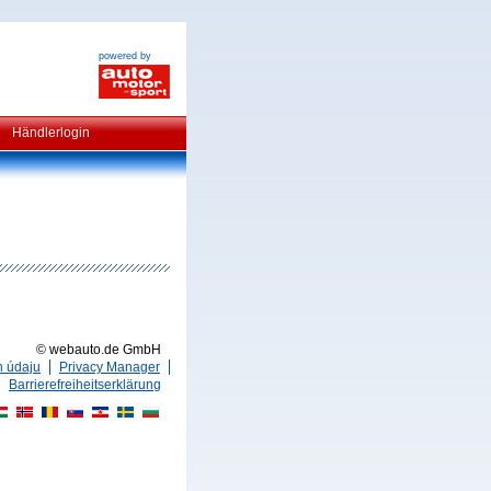
powered by
Händlerlogin
© webauto.de GmbH
h údaju
Privacy Manager
Barrierefreiheitserklärung