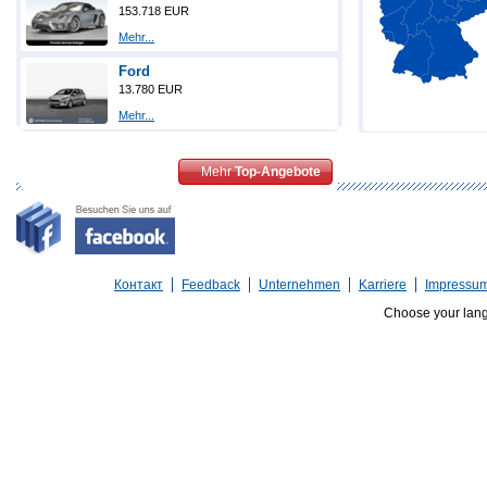
153.718 EUR
Mehr...
Ford
13.780 EUR
Mehr...
Mehr
Top-Angebote
Контакт
Feedback
Unternehmen
Karriere
Impressu
Choose your lan