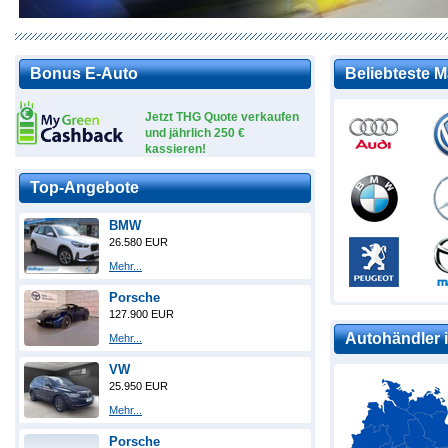
Bonus E-Auto
Beliebteste 
Jetzt THG Quote verkaufen
und jährlich 250 €
kassieren!
Top-Angebote
BMW
26.580 EUR
Mehr...
Porsche
127.900 EUR
Autohändler i
Mehr...
VW
25.950 EUR
Mehr...
Porsche