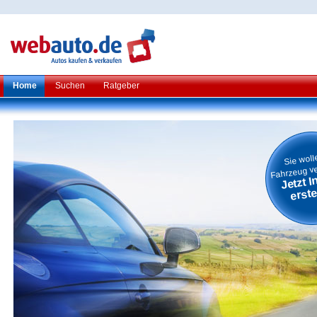
Home
Suchen
Ratgeber
Sie woll
Fahrzeug v
Jetzt I
erste