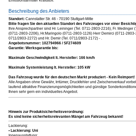
Emissionsärmster Kraftstoff:
Beschreibung des Anbieters
Standort:
Cannstatter Str. 46 - 70190 Stuttgart-Mitte
Bitte fragen Sie den aktuellen Standort des Fahrzeuges vor einer Besichti
Ihre Ansprechpartner sind Hr. Leininger (Tel. 0711-2803-2216), Fr. Medinger 
(0711-2803-2206), Hr.Maringolo (0711-2803-1126) Herr Demirci (0711-2803-28
0711/2803-2272) und Hr. Demir (Tel. 0711/2803-2172) - .
Angebotsnummer: 102794966 / SF274609
Garantie: Werksgarantie bis:
Maximale Geschwindigkeit lt. Hersteller: 166 km/h
Maximale Systemleistung lt. Hersteller: 105 kW
Das Fahrzeug wurde für den deutschen Markt produziert - Kein Reimport!
Alle Angaben ohne Gewähr, Irrtümer, Druckfehler und Zwischenverkauf vorbeh
laufend attraktive Finanzierungsmöglichkeiten und günstige Sonderkonditionen
Ihnen sehr gern ein individuelles Angebot.
Hinweis zur Produktsicherheitsverordnung:
Es sind keine sicherheitsrelevanten Mängel am Fahrzeug bekannt!
Lackierung:
• Lackierung: Uni
Innenausstattung: