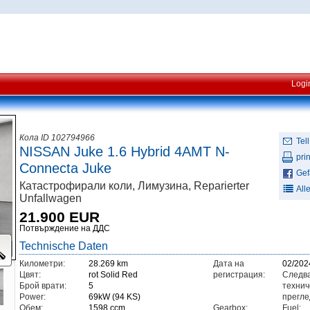
Logi
Кола ID 102794966
Tell
NISSAN Juke 1.6 Hybrid 4AMT N-
prin
Connecta Juke
Gefä
Катастрофирали коли, Лимузина, Reparierter
All
Unfallwagen
21.900 EUR
Потвърждение на ДДС
Technische Daten
Километри:
28.269 km
Дата на
02/202
Цвят:
rot Solid Red
регистрация:
Следв
Брой врати:
5
технич
Power:
69kW (94 KS)
прегле
Обем:
1598 ccm
Gearbox:
Fuel: