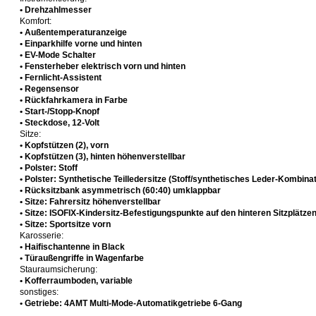
• Drehzahlmesser
Komfort:
• Außentemperaturanzeige
• Einparkhilfe vorne und hinten
• EV-Mode Schalter
• Fensterheber elektrisch vorn und hinten
• Fernlicht-Assistent
• Regensensor
• Rückfahrkamera in Farbe
• Start-/Stopp-Knopf
• Steckdose, 12-Volt
Sitze:
• Kopfstützen (2), vorn
• Kopfstützen (3), hinten höhenverstellbar
• Polster: Stoff
• Polster: Synthetische Teilledersitze (Stoff/synthetisches Leder-Kombinat
• Rücksitzbank asymmetrisch (60:40) umklappbar
• Sitze: Fahrersitz höhenverstellbar
• Sitze: ISOFIX-Kindersitz-Befestigungspunkte auf den hinteren Sitzplätzen
• Sitze: Sportsitze vorn
Karosserie:
• Haifischantenne in Black
• Türaußengriffe in Wagenfarbe
Stauraumsicherung:
• Kofferraumboden, variable
sonstiges:
• Getriebe: 4AMT Multi-Mode-Automatikgetriebe 6-Gang