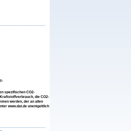
th
len spezifischen CO2-
raftstoffverbrauch, die CO2-
men werden, der an allen
ter www.dat.de unentgeltlich