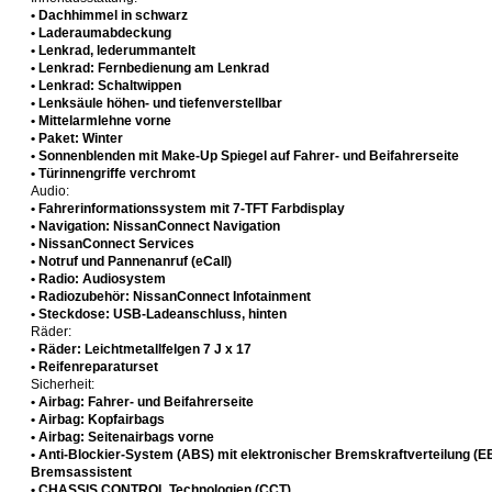
• Dachhimmel in schwarz
• Laderaumabdeckung
• Lenkrad, lederummantelt
• Lenkrad: Fernbedienung am Lenkrad
• Lenkrad: Schaltwippen
• Lenksäule höhen- und tiefenverstellbar
• Mittelarmlehne vorne
• Paket: Winter
• Sonnenblenden mit Make-Up Spiegel auf Fahrer- und Beifahrerseite
• Türinnengriffe verchromt
Audio:
• Fahrerinformationssystem mit 7-TFT Farbdisplay
• Navigation: NissanConnect Navigation
• NissanConnect Services
• Notruf und Pannenanruf (eCall)
• Radio: Audiosystem
• Radiozubehör: NissanConnect Infotainment
• Steckdose: USB-Ladeanschluss, hinten
Räder:
• Räder: Leichtmetallfelgen 7 J x 17
• Reifenreparaturset
Sicherheit:
• Airbag: Fahrer- und Beifahrerseite
• Airbag: Kopfairbags
• Airbag: Seitenairbags vorne
• Anti-Blockier-System (ABS) mit elektronischer Bremskraftverteilung (
Bremsassistent
• CHASSIS CONTROL Technologien (CCT)