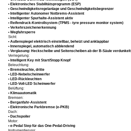
• Elektronisches Stabilitätsprogramm (ESP)
• Geschwindigkeitsregelanlage und Geschwindigkeitsbegrenzer
• Intelligenter Autonomer Notbrems-Assistent
• Intelligenter Spurhalte-Assistent aktiv
• Reifendruck-Kontrollsystem (TPMS - tyre pressure monitor system)
• Verkehrszeichenerkennung
• Wegfahrsperre
Sicht:
• Außenspiegel elektrisch einstellbar, beheizt und anklappbar
• Innenspiegel, automatisch abblendend
• Verglasung: Heckscheibe und Seitenscheiben ab der B-Säule verdunkelt
Verriegelung:
• Intelligent Key mit Start/Stopp Knopf
Beleuchtung:
• Bremsleuchte, dritte
• LED-Nebelscheinwerfer
• LED-Rückleuchten
• LED-Voll-LED Scheinwerfer
Belüftung:
• Klimaautomatik
Bremsen:
• Berganfahr-Assistent
• Elektronische Parkbremse (e-PKB)
Dach:
• Dachspoiler
Motor:
• e-Pedal Step für das One-Pedal-Driving
Instrumentierung: