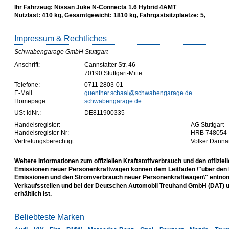
Ihr Fahrzeug: Nissan Juke N-Connecta 1.6 Hybrid 4AMT
Nutzlast: 410 kg, Gesamtgewicht: 1810 kg, Fahrgastsitzplaetze: 5,
Impressum & Rechtliches
Schwabengarage GmbH Stuttgart
Anschrift:
Cannstatter Str. 46
70190 Stuttgart-Mitte
Telefone:
0711 2803-01
E-Mail
guenther.schaal@schwabengarage.de
Homepage:
schwabengarage.de
USt-IdNr.:
DE811900335
Handelsregister:
AG Stuttgart
Handelsregister-Nr:
HRB 748054
Vertretungsberechtigt:
Volker Danna
Weitere Informationen zum offiziellen Kraftstoffverbrauch und den offiziel
Emissionen neuer Personenkraftwagen können dem Leitfaden \"über den K
Emissionen und den Stromverbrauch neuer Personenkraftwagen\" entnom
Verkaufsstellen und bei der Deutschen Automobil Treuhand GmbH (DAT) un
erhältlich ist.
Beliebteste Marken