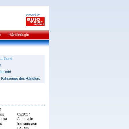
powered by
n
Händlerlogin
 a friend
t
llt mir!
e Fahrzeuge des Händlers
4
ащ
02/2027
ески
Automatic
д:
transmission
Бензин