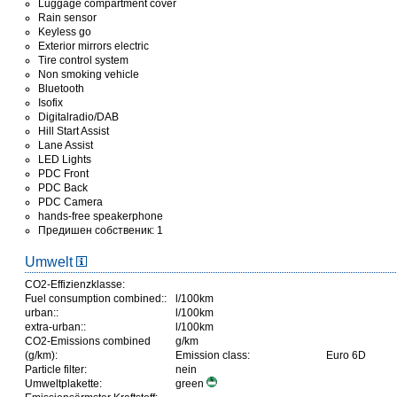
Luggage compartment cover
Rain sensor
Keyless go
Exterior mirrors electric
Tire control system
Non smoking vehicle
Bluetooth
Isofix
Digitalradio/DAB
Hill Start Assist
Lane Assist
LED Lights
PDC Front
PDC Back
PDC Camera
hands-free speakerphone
Предишен собственик: 1
Umwelt
CO2-Effizienzklasse:
Fuel consumption combined::
l/100km
urban::
l/100km
extra-urban::
l/100km
CO2-Emissions combined
g/km
(g/km):
Emission class:
Euro 6D
Particle filter:
nein
Umweltplakette:
green