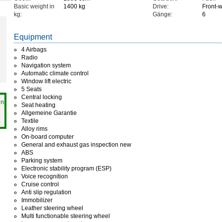
Basic weight in
1400 kg
Drive:
Front-w
kg:
Gänge:
6
Equipment
4 Airbags
Radio
Navigation system
Automatic climate control
Window lift electric
5 Seats
Central locking
en
Seat heating
Allgemeine Garantie
Textile
Alloy rims
On-board computer
General and exhaust gas inspection new
ABS
Parking system
Electronic stability program (ESP)
Voice recognition
Cruise control
Anti slip regulation
Immobilizer
Leather steering wheel
Multi functionable steering wheel