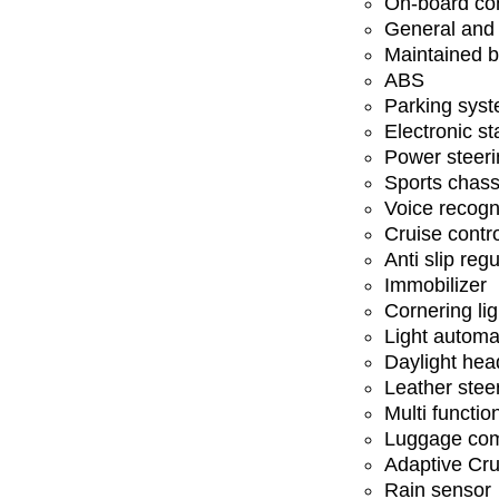
On-board co
General and 
Maintained b
ABS
Parking sys
Electronic st
Power steeri
Sports chass
Voice recogn
Cruise contr
Anti slip regu
Immobilizer
Cornering lig
Light automa
Daylight hea
Leather stee
Multi functio
Luggage com
Adaptive Cru
Rain sensor