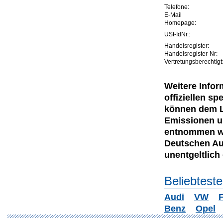
Telefone:
E-Mail
Homepage:
USt-IdNr.:
Handelsregister:
Handelsregister-Nr:
Vertretungsberechtigt
Weitere Infor
offiziellen 
können dem Le
Emissionen u
entnommen wer
Deutschen Au
unentgeltlich e
Beliebtest
Audi
VW
F
Benz
Opel