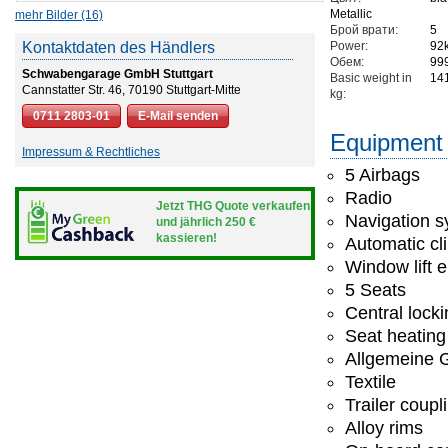
Metallic
mehr Bilder (16)
Брой врати:
5
Kontaktdaten des Händlers
Power:
92
Обем:
99
Schwabengarage GmbH Stuttgart
Basic weight in
14
Cannstatter Str. 46, 70190 Stuttgart-Mitte
kg:
0711 2803-01
E-Mail senden
Equipment
Impressum & Rechtliches
5 Airbags
Radio
Jetzt THG Quote verkaufen
Navigation 
und jährlich 250 €
kassieren!
Automatic cl
Window lift e
5 Seats
Central lock
Seat heating
Allgemeine G
Textile
Trailer coup
Alloy rims