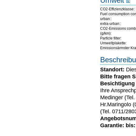
Umwelt
CO2-Effizienzklasse:
Fuel consumption co
urban::
extra-urban::
CO2-Emissions comb
(g/km):
Particle filter:
Umweltplakette:
Emissionsärmster Kraft
Beschreibu
Standort:
Dies
Bitte fragen 
Besichtigung 
Ihre Ansprechp
Medinger (Tel
Hr.Maringolo (
(Tel. 0711/280
Angebotsnumm
Garantie: bis: