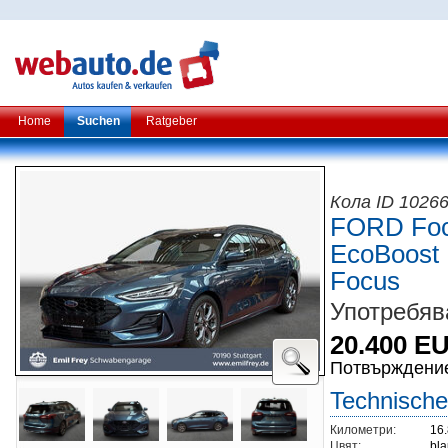
Home
Suchen
Ratgeber
Кола ID 1026
FORD Focu
EcoBoost 
Focus
Употребява
20.400 E
Потвърждени
Technische
Километри:
16
Цвят:
bla