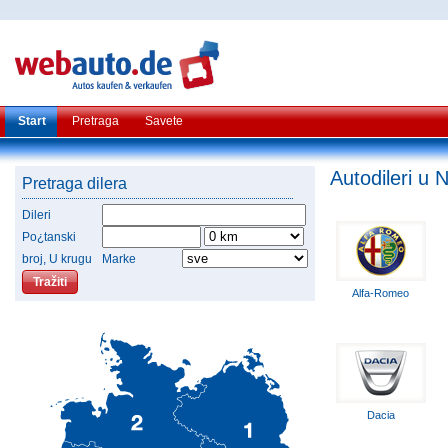
Start
Pretraga
Savete
Autodileri u 
Pretraga dilera
Dileri
Po¿tanski
broj, U krugu
Marke
Alfa-Romeo
Dacia