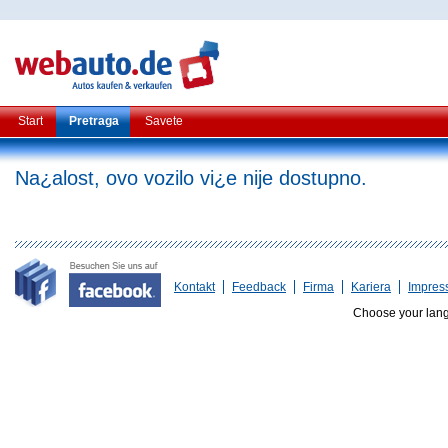
Start
Pretraga
Savete
Na¿alost, ovo vozilo vi¿e nije dostupno.
Kontakt
Feedback
Firma
Kariera
Impres
Choose your lan