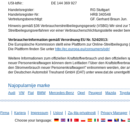
USt-IdNr.:
DE 144 369 927
Handelsregister:
RG Stuttgart
Handelsregister-Nr:
HRB 340548
Vertretungsberechtigt:
GF. Gerhard Braun Jun.
Hinweis gemäß §36 Verbraucherstreitbeilegungsgesetz (VSBG) Wir sind zur
Streitbeilegungsverfahren vor einer Verbraucherschlichtungsstelle weder berei
Verbraucherinformation gemäß Verordnung EU Nr. 524/2013:
Die Europäische Kommission stellt eine Plattform zur Online-Streitbeilegung (
Die Plattform finden Sie unter
http://ec.europa.eu/consumers/odr/
Weitere Informationen zum offiziellen Kraftstoffverbrauch und den offizielle
neuer Personenkraftwagen können dem Leitfaden \"über den Kraftstoffverbr
den Stromverbrauch neuer Personenkraftwagen\" entnommen werden, der an a
der Deutschen Automobil Treuhand GmbH (DAT) unter www.dat.de unentgeltlich
Najopularnije marke
Audi
VW
Fiat
BMW
Mercedes-Benz
Opel
Peugeot
Mazda
Toyota
Firma
Kariera
Impressum
Uslovi
Za¿tita privatnosti
Privacy Manager
Choose your language: