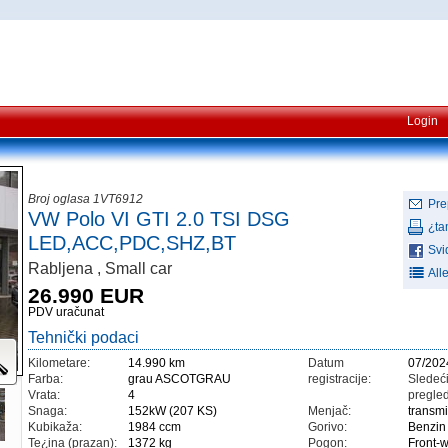
Login
Broj oglasa 1VT6912
Pre
VW Polo VI GTI 2.0 TSI DSG
¿ta
LED,ACC,PDC,SHZ,BT
Svi
Rabljena , Small car
All
26.990 EUR
PDV uračunat
Tehnički podaci
Kilometare:
14.990 km
Datum
07/202
Farba:
grau ASCOTGRAU
registracije:
Sledeći
Vrata:
4
pregled
Snaga:
152kW (207 KS)
Menjač:
transm
Kubikaža:
1984 ccm
Gorivo:
Benzin
Te¿ina (prazan):
1372 kg
Pogon:
Front-w