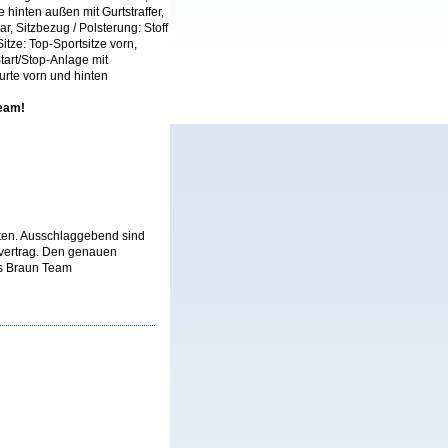
 hinten außen mit Gurtstraffer,
r, Sitzbezug / Polsterung: Stoff
Sitze: Top-Sportsitze vorn,
tart/Stop-Anlage mit
rte vorn und hinten
Team!
lten. Ausschlaggebend sind
fvertrag. Den genauen
us Braun Team