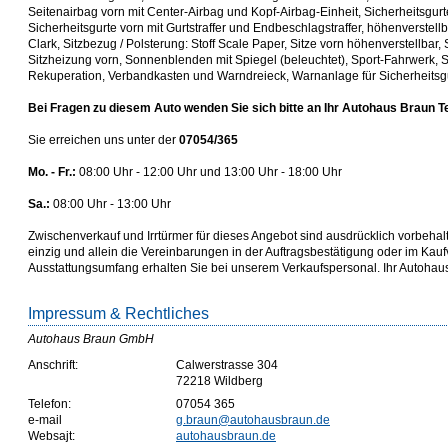
Seitenairbag vorn mit Center-Airbag und Kopf-Airbag-Einheit, Sicherheitsgurte
Sicherheitsgurte vorn mit Gurtstraffer und Endbeschlagstraffer, höhenverstellba
Clark, Sitzbezug / Polsterung: Stoff Scale Paper, Sitze vorn höhenverstellbar, 
Sitzheizung vorn, Sonnenblenden mit Spiegel (beleuchtet), Sport-Fahrwerk, S
Rekuperation, Verbandkasten und Warndreieck, Warnanlage für Sicherheitsgu
Bei Fragen zu diesem Auto wenden Sie sich bitte an Ihr Autohaus Braun 
Sie erreichen uns unter der
07054/365
Mo. - Fr.:
08:00 Uhr - 12:00 Uhr und 13:00 Uhr - 18:00 Uhr
Sa.:
08:00 Uhr - 13:00 Uhr
Zwischenverkauf und Irrtürmer für dieses Angebot sind ausdrücklich vorbeha
einzig und allein die Vereinbarungen in der Auftragsbestätigung oder im Kau
Ausstattungsumfang erhalten Sie bei unserem Verkaufspersonal. Ihr Autoha
Impressum & Rechtliches
Autohaus Braun GmbH
Anschrift:
Calwerstrasse 304
72218 Wildberg
Telefon:
07054 365
e-mail
g.braun@autohausbraun.de
Websajt:
autohausbraun.de