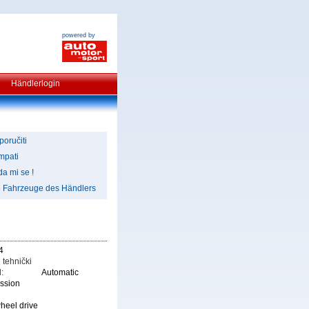
powered by
Händlerlogin
poručiti
mpati
da mi se !
e Fahrzeuge des Händlers
4
 tehnički
:
Automatic
ission
heel drive