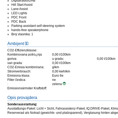
Digitalradio/DAB
Hill Start Assist
Lane Assist
LED Lights
PDC Front
PDC Back
Parking assistant self steering system
hands-free speakerphone
Broj vlasnika: 1
Ambijent
CO2-Effizienzklasse:
Kombinovana potro¿nja
0,00 l/100km
goriva:
u gradu:
0,00 l/100km
van grada:
0,00 l/100km
CO2-Emisia kombinirana:
g/km
Stromverbrauch:
0,00 kwh/km
Emisiona klasa:
Euro 6e
Filter čestica:
ne
:
zelena
Emissionsärmster Kraftstoff:
Opis provajdera
Sonderausstattung:
Ausstattungs-Paket: Licht + Sicht, Fahrassistenz-Paket, IQ.DRIVE-Paket, Kli
Reserverad als Notrad (gewichts- und platzsparend), Verglasung hinten abg