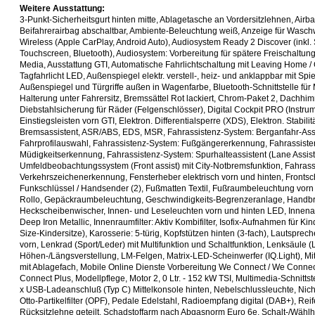
Weitere Ausstattung:
3-Punkt-Sicherheitsgurt hinten mitte, Ablagetasche an Vordersitzlehnen, Airba
Beifahrerairbag abschaltbar, Ambiente-Beleuchtung weiß, Anzeige für Wasc
Wireless (Apple CarPlay, Android Auto), Audiosystem Ready 2 Discover (inkl. 
Touchscreen, Bluetooth), Audiosystem: Vorbereitung für spätere Freischaltun
Media, Ausstattung GTI, Automatische Fahrlichtschaltung mit Leaving Home 
Tagfahrlicht LED, Außenspiegel elektr. verstell-, heiz- und anklappbar mit Sp
Außenspiegel und Türgriffe außen in Wagenfarbe, Bluetooth-Schnittstelle für
Halterung unter Fahrersitz, Bremssättel Rot lackiert, Chrom-Paket 2, Dachhim
Diebstahlsicherung für Räder (Felgenschlösser), Digital Cockpit PRO (Instrum
Einstiegsleisten vorn GTI, Elektron. Differentialsperre (XDS), Elektron. Stabi
Bremsassistent, ASR/ABS, EDS, MSR, Fahrassistenz-System: Berganfahr-Assi
Fahrprofilauswahl, Fahrassistenz-System: Fußgängererkennung, Fahrassiste
Müdigkeitserkennung, Fahrassistenz-System: Spurhalteassistent (Lane Assist
Umfeldbeobachtungssystem (Front assist) mit City-Notbremsfunktion, Fahras
Verkehrszeichenerkennung, Fensterheber elektrisch vorn und hinten, Frontsc
Funkschlüssel / Handsender (2), Fußmatten Textil, Fußraumbeleuchtung vo
Rollo, Gepäckraumbeleuchtung, Geschwindigkeits-Begrenzeranlage, Handbre
Heckscheibenwischer, Innen- und Leseleuchten vorn und hinten LED, Innena
Deep Iron Metallic, Innenraumfilter: Aktiv Kombifilter, Isofix-Aufnahmen für Kind
Size-Kindersitze), Karosserie: 5-türig, Kopfstützen hinten (3-fach), Lautsprec
vorn, Lenkrad (Sport/Leder) mit Multifunktion und Schaltfunktion, Lenksäule (
Höhen-/Längsverstellung, LM-Felgen, Matrix-LED-Scheinwerfer (IQ.Light), Mi
mit Ablagefach, Mobile Online Dienste Vorbereitung We Connect / We Connec
Connect Plus, Modellpflege, Motor 2, 0 Ltr. - 152 kW TSI, Multimedia-Schnitts
x USB-Ladeanschluß (Typ C) Mittelkonsole hinten, Nebelschlussleuchte, Nich
Otto-Partikelfilter (OPF), Pedale Edelstahl, Radioempfang digital (DAB+), Rei
Rücksitzlehne geteilt, Schadstoffarm nach Abgasnorm Euro 6e, Schalt-/Wählhe