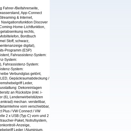
g Fahrer-/Beifahrerseite,
hwasserstand, App-Connect
Streaming & Internet,
g Navigationsfunktion Discover
/ Coming-Home-Lichtfunktion,
iegelabsenkung rechts,
 Mobiltelefon, Bordbuch
mel Stoff, schwarz,
entenanzeige digital),
litäts-Programm (ESP)
stent, Fahrassistenz-System:
nz-System:
), Fahrassistenz-System:
sistenz-System:
heibe Verbundglas getönt,
rn LED, Gepäckraumabdeckung /
mshebelgriff Leder,
usstattung: Dekoreinlagen
ersitz an Rücksitze (inkl. i-
her (6), Lendenwirbelstützen
Lenkrad) mechan. verstellbar,
ttelarmlehne vorn verschiebbar,
t Plus / VW Connect / VW
telle 2 x USB (Typ C) vorn und 2
traucher-Paket, Notrufsystem,
fenkontroll-Anzeige,
belgriff Leder / Aluminium,