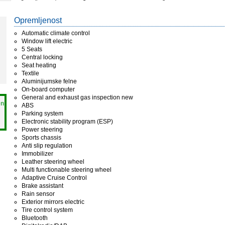
Opremljenost
Automatic climate control
Window lift electric
5 Seats
Central locking
Seat heating
Textile
Aluminijumske felne
On-board computer
General and exhaust gas inspection new
en
ABS
Parking system
Electronic stability program (ESP)
Power steering
Sports chassis
Anti slip regulation
Immobilizer
Leather steering wheel
Multi functionable steering wheel
Adaptive Cruise Control
Brake assistant
Rain sensor
Exterior mirrors electric
Tire control system
Bluetooth