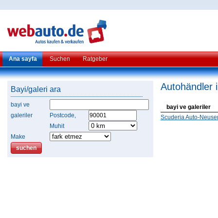
Ana sayfa
Suchen
Ratgeber
Autohändler 
Bayi/galeri ara
bayi ve
bayi ve galeriler
galeriler
Postcode,
Scuderia Auto-Neuse
Muhit
Make