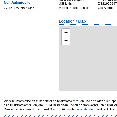
Noll Automobile
USt-IdNr.
DE21959297
Vertretungsberechtigt
Urs Stiegler
72505 Krauchenwies
Location / Map
+
−
Weitere Informationen zum offiziellen Kraftstoffverbrauch und den offizielle
den Kraftstoffverbrauch, die CO2-Emissionen und den Stromverbrauch neuer P
Deutschen Automobil Treuhand GmbH (DAT) unter
www.dat.de
unentgeltlich erhä