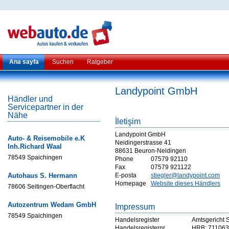
Ana sayfa
Suchen
Ratgeber
Landypoint GmbH
Händler und
Servicepartner in der
Nähe
İletişim
Landypoint GmbH
Auto- & Reisemobile e.K
Neidingerstrasse 41
Inh.Richard Waal
88631 Beuron-Neidingen
78549 Spaichingen
Phone
07579 92110
Fax
07579 921122
Autohaus S. Hermann
E-posta
stiegler@landypoint.com
Homepage
Website dieses Händlers
78606 Seitingen-Oberflacht
Autozentrum Wedam GmbH
Impressum
78549 Spaichingen
Handelsregister
Amtsgericht 
Handelsregisternr
HRB: 711063