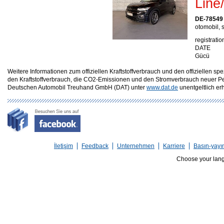
Lin
DE-78549
otomobil, s
registratio
DATE
Gücü
Weitere Informationen zum offiziellen Kraftstoffverbrauch und den offizielle
den Kraftstoffverbrauch, die CO2-Emissionen und den Stromverbrauch neuer P
Deutschen Automobil Treuhand GmbH (DAT) unter
www.dat.de
unentgeltlich erhä
İletişim
Feedback
Unternehmen
Karriere
Basın-yayı
Choose your lan