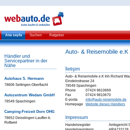
Ana sayfa
Suchen
Ratgeber
Auto- & Reisemobile e.K
Händler und
Servicepartner in der
Nähe
İletişim
Auto- & Reisemobile e.K Inh.Richard Wa
Autohaus S. Hermann
Einsteinstrasse 24
78606 Seitingen-Oberflacht
78549 Spaichingen
Phone
07424 9810669
Autozentrum Wedam GmbH
Fax
07424 9810670
E-posta
info@auto-reisemobile.de
78549 Spaichingen
Homepage
Website dieses Händlers
Camping-Freizeit Dorn OHG
Impressum
78652 Deisslingen-Lauffen b.
Rottweil
Handelsregister
Amtsgericht S
Handelsregisternr
HRA733128