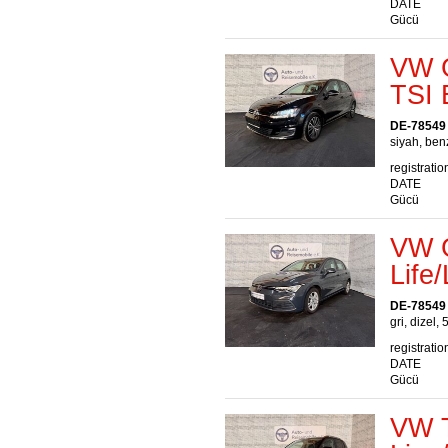
DATE
Gücü
VW G
TSI
DE-78549
siyah, benz
registratio
DATE
Gücü
VW G
Lif
DE-78549
gri, dizel, 
registratio
DATE
Gücü
VW T