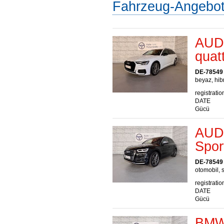
Fahrzeug-Angebo
AUDI
quat
DE-78549
beyaz, hibr
registratio
DATE
Gücü
AUDI
Spor
DE-78549
otomobil, s
registratio
DATE
Gücü
BMW 