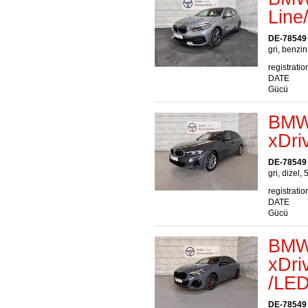
Line
DE-78549
gri, benzin
registratio
DATE
Gücü
BMW 
xDr
DE-78549
gri, dizel, 
registratio
DATE
Gücü
BMW
xDr
/LE
DE-78549