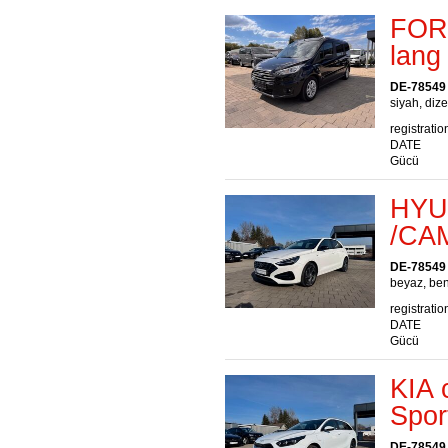
FORD
lang
DE-78549
siyah, dize
registratio
DATE
Gücü
HYUN
/CA
DE-78549
beyaz, ben
registratio
DATE
Gücü
KIA 
Spor
DE-78549