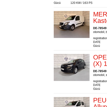
Gücü
120 KW / 163 PS
MER
Kast
DE-78549
otomobil, b
registratio
DATE
Gücü
OPEL
(X) 
DE-78549
otomobil, s
registratio
DATE
Gücü
PEUG
Allu