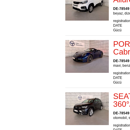
DE-78549
beyaz, dize
registratio
DATE
Gücü
POR
Cabr
DE-78549
mavi, benz
registratio
DATE
Gücü
SEAT
360
DE-78549
otomobil, s
registratio