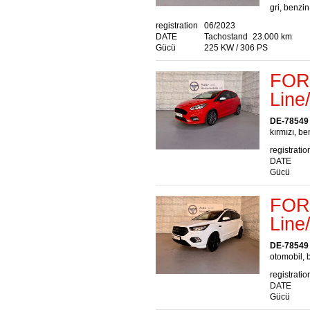
gri, benzin
registration
06/2023
DATE
Tachostand
23.000 km
Gücü
225 KW / 306 PS
FORD
Lin
DE-78549
kırmızı, be
registratio
DATE
Gücü
FOR
Lin
DE-78549
otomobil, 
registratio
DATE
Gücü