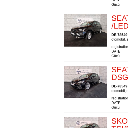
DATE
Gücü
SEAT
/LE
DE-78549
otomobil, s
registratio
DATE
Gücü
SEAT
DSG/
DE-78549
otomobil, s
registratio
DATE
Gücü
SKOD