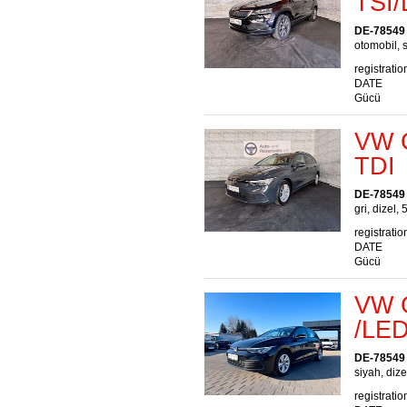
TSI
DE-78549
otomobil, s
registratio
DATE
Gücü
VW G
TDI
DE-78549
gri, dizel, 
registratio
DATE
Gücü
VW G
/LE
DE-78549
siyah, dize
registratio