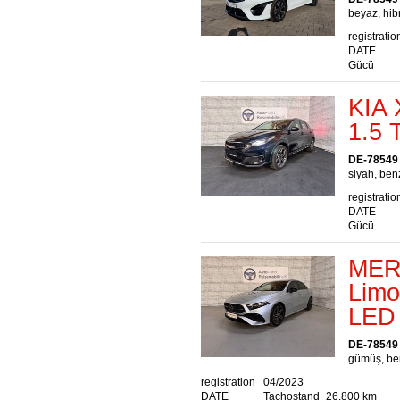
beyaz, hibr
registratio
DATE
Gücü
KIA 
1.5 
DE-78549
siyah, benz
registratio
DATE
Gücü
MER
Lim
LED
DE-78549
gümüş, ben
registration
04/2023
DATE
Tachostand
26.800 km