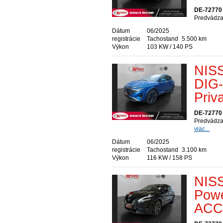
DE-72770 
Predvádzac
Dátum
06/2025
registrácie
Tachostand
5.500 km
Výkon
103 KW / 140 PS
NISS
DIG
Priv
DE-72770 
Predvádzac
viac...
Dátum
06/2025
registrácie
Tachostand
3.100 km
Výkon
116 KW / 158 PS
NISS
Powe
ACC 