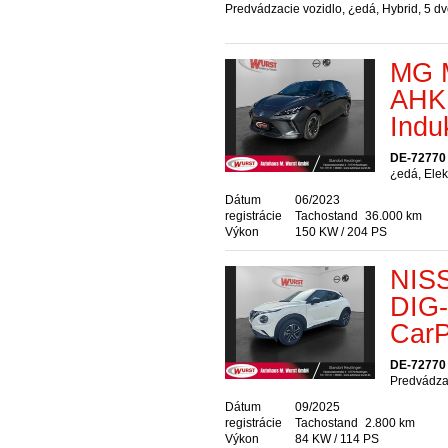
Predvádzacie vozidlo, ¿edá, Hybrid, 5 d
MG 
AHK 
Indu
DE-72770 
¿edá, Elek
Dátum
06/2023
registrácie
Tachostand
36.000 km
Výkon
150 KW / 204 PS
NISS
DIG-
CarP
DE-72770 
Predvádzac
Dátum
09/2025
registrácie
Tachostand
2.800 km
Výkon
84 KW / 114 PS