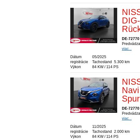
NISS
DIG-
Rück
DE-72770 
Predvádzac
viac...
Dátum
05/2025
registrácie
Tachostand
5.300 km
Výkon
84 KW / 114 PS
NISS
Nav
Spur
DE-72770 
Predvádzac
viac...
Dátum
11/2025
registrácie
Tachostand
2.000 km
Výkon
84 KW / 114 PS