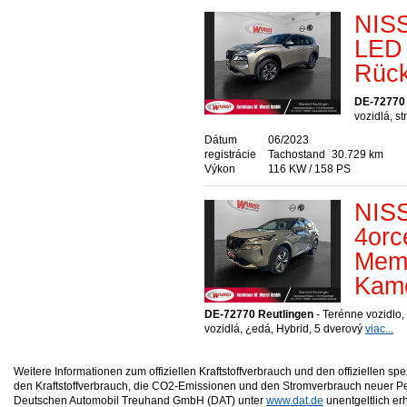
NISS
LED 
Rück
DE-72770 
vozidlá, s
Dátum
06/2023
registrácie
Tachostand
30.729 km
Výkon
116 KW / 158 PS
NISS
4orc
Memo
Kam
DE-72770 Reutlingen
- Terénne vozidlo
vozidlá, ¿edá, Hybrid, 5 dverový
viac...
Weitere Informationen zum offiziellen Kraftstoffverbrauch und den offizielle
den Kraftstoffverbrauch, die CO2-Emissionen und den Stromverbrauch neuer P
Deutschen Automobil Treuhand GmbH (DAT) unter
www.dat.de
unentgeltlich erhä