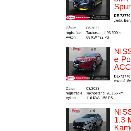
Spur
DE-72770 
¿edá, Ben
Dátum
06/2022
registrácie
Tachostand
93.500 km
Výkon
68 KW / 92 PS
NIS
e-Po
ACC 
DE-72770 
vozidlá, č
Dátum
03/2023
registrácie
Tachostand
91.166 km
Výkon
116 KW / 158 PS
NIS
1.3 
Kam