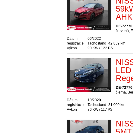
NISS
59kW
AHK
DE-72770 
červená, E
Dátum
06/2022
registrácie
Tachostand
42.859 km
Výkon
90 KW / 122 PS
NIS
LED 
Reg
DE-72770 
čierna, Be
Dátum
10/2020
registrácie
Tachostand
31.000 km
Výkon
86 KW / 117 PS
NISS
5MT 