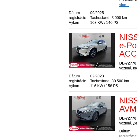
Predvádzac
viac...
Dátum
09/2025
registrácie
Tachostand
3.000 km
Výkon
103 KW / 140 PS
NIS
e-Po
ACC 
DE-72770 
vozidlá, b
Dátum
02/2023
registrácie
Tachostand
30.500 km
Výkon
116 KW / 158 PS
NISS
AVM
DE-72770 
vozidlá, ¿
Dátum
registrácie