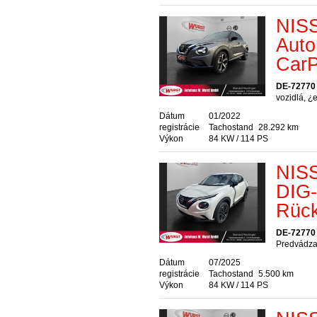
NISS
Auto
CarP
DE-72770 
vozidlá, ¿
Dátum
01/2022
registrácie
Tachostand
28.292 km
Výkon
84 KW / 114 PS
NISS
DIG-
Rück
DE-72770 
Predvádzac
Dátum
07/2025
registrácie
Tachostand
5.500 km
Výkon
84 KW / 114 PS