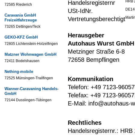
HRB 
Handelsregisternr
72585 Riederich
DE14
USt-IdNr.
Caravania GmbH
Marti
Vertretungsberechtigt
Freizeitfahrzeuge
73265 Dettingen/Teck
Herausgeber
GEKO-KFZ GmbH
Autohaus Wurst GmbH
72805 Lichtenstein-Holzelfingen
Metzinger Straße 6-8
Matzner Wohnwagen GmbH
72658 Bempflingen
72411 Bodelshausen
Nething-mobile
Kommunikation
72525 Münsingen-Trailfingen
Telefon: +49 7123-9605
Wanner-Caravaning Handels-
GmbH
Telefax: +49 7123-9605
72144 Dusslingen-Tübingen
E-Mail: info@autohaus-w
Rechtliches
Handelsregisternr.: HRB