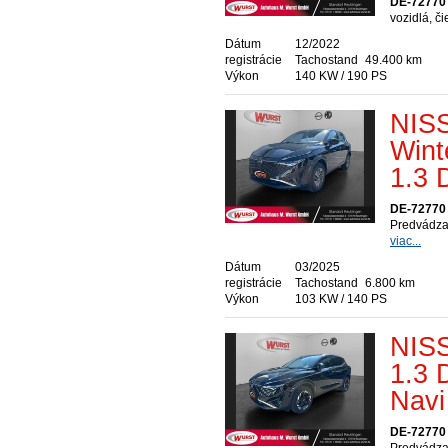
DE-72770 
vozidlá, č
Dátum
12/2022
registrácie
Tachostand
49.400 km
Výkon
140 KW / 190 PS
NISS
Wint
1.3
DE-72770 
Predvádzac
viac...
Dátum
03/2025
registrácie
Tachostand
6.800 km
Výkon
103 KW / 140 PS
NIS
1.3 
Nav
DE-72770 