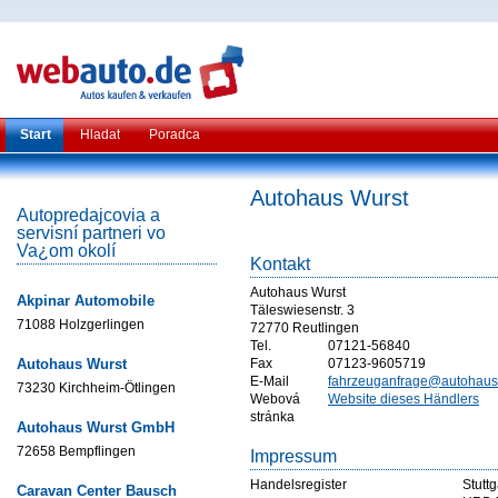
Start
Hladat
Poradca
Autohaus Wurst
Autopredajcovia a
servisní partneri vo
Va¿om okolí
Kontakt
Autohaus Wurst
Akpinar Automobile
Täleswiesenstr. 3
71088 Holzgerlingen
72770 Reutlingen
Tel.
07121-56840
Autohaus Wurst
Fax
07123-9605719
E-Mail
fahrzeuganfrage@autohaus
73230 Kirchheim-Ötlingen
Webová
Website dieses Händlers
stránka
Autohaus Wurst GmbH
72658 Bempflingen
Impressum
Handelsregister
Stuttg
Caravan Center Bausch