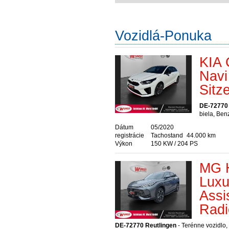
Vozidlá-Ponuka
KIA 
Navi
Sitz
DE-72770 
biela, Ben
Dátum
05/2020
registrácie
Tachostand
44.000 km
Výkon
150 KW / 204 PS
MG H
Lux
Assi
Radi
DE-72770 Reutlingen
- Terénne vozidlo,