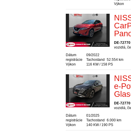
Výkon
NIS
CarP
Pan
DE-72770 
vozidlá, č
Dátum
09/2022
registrácie
Tachostand
52.554 km
Výkon
116 KW / 158 PS
NIS
e-Po
Glas
DE-72770 
vozidlá, č
Dátum
01/2025
registrácie
Tachostand
6.000 km
Výkon
140 KW / 190 PS