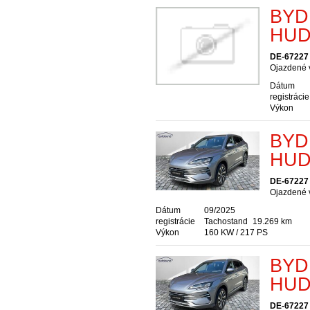
BYD 
HUD
DE-67227 
Ojazdené v
Dátum
registrácie
Výkon
BYD 
HUD
DE-67227 
Ojazdené v
Dátum
09/2025
registrácie
Tachostand
19.269 km
Výkon
160 KW / 217 PS
BYD 
HUD
DE-67227 