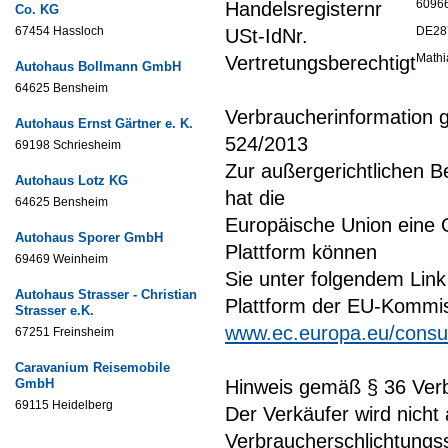
6096
Handelsregisternr
Co. KG
67454 Hassloch
DE28
USt-IdNr.
Mathi
Vertretungsberechtigt
Autohaus Bollmann GmbH
64625 Bensheim
Verbraucherinformation g
Autohaus Ernst Gärtner e. K.
524/2013
69198 Schriesheim
Zur außergerichtlichen Be
Autohaus Lotz KG
hat die
64625 Bensheim
Europäische Union eine O
Autohaus Sporer GmbH
Plattform können
69469 Weinheim
Sie unter folgendem Link
Autohaus Strasser - Christian
Plattform der EU-Kommiss
Strasser e.K.
www.ec.europa.eu/consu
67251 Freinsheim
Caravanium Reisemobile
GmbH
Hinweis gemäß § 36 Verb
69115 Heidelberg
Der Verkäufer wird nicht
Verbraucherschlichtungss