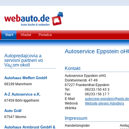
Start
Hladat
Poradca
Autoservice Eppstein o
Autopredajcovia a
servisní partneri vo
Va¿om okolí
Kontakt
Autoservice Eppstein oHG
Autohaus Meffert GmbH
Dürkheimerstr. 47-49
68199 Mannheim
67227 Frankenthal-Eppstein
Tel.
06233 / 50 43 3
A-Z Autoservice e.K.
Fax
06233 / 56 17 7
E-Mail
autocrew-eppstein@web.de
67459 Böhl-Iggelheim
Webová
Website dieses Händlers
stránka
Auto Gräf
67547 Worms
Impressum
Handelsregister
Amtsg
Autohaus Armbrust GmbH &