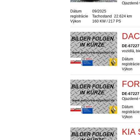
Ojazdené v
Dátum
09/2025
registrácie
Tachostand
22.624 km
Výkon
160 KW / 217 PS
DAC
DE-67227 
vozidlá, b
Dátum
registrácie
Výkon
FOR
DE-67227 
Ojazdené v
Dátum
registrácie
Výkon
KIA 