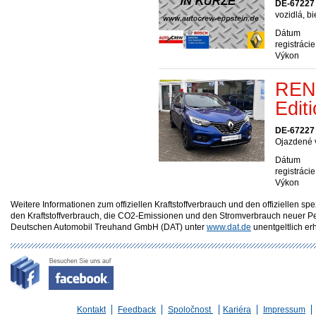
DE-67227 
vozidlá, b
Dátum
registrácie
Výkon
RENA
Edit
DE-67227 
Ojazdené v
Dátum
registrácie
Výkon
Weitere Informationen zum offiziellen Kraftstoffverbrauch und den offizielle
den Kraftstoffverbrauch, die CO2-Emissionen und den Stromverbrauch neuer P
Deutschen Automobil Treuhand GmbH (DAT) unter
www.dat.de
unentgeltlich erhä
Kontakt
Feedback
Spoločnost
Kariéra
Impressum