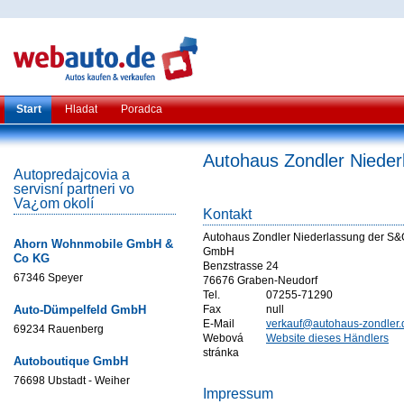
Start
Hladat
Poradca
Autohaus Zondler Niede
Autopredajcovia a
servisní partneri vo
Va¿om okolí
Kontakt
Autohaus Zondler Niederlassung der S&G
Ahorn Wohnmobile GmbH &
GmbH
Co KG
Benzstrasse 24
67346 Speyer
76676 Graben-Neudorf
Tel.
07255-71290
Auto-Dümpelfeld GmbH
Fax
null
E-Mail
verkauf@autohaus-zondler.
69234 Rauenberg
Webová
Website dieses Händlers
stránka
Autoboutique GmbH
76698 Ubstadt - Weiher
Impressum