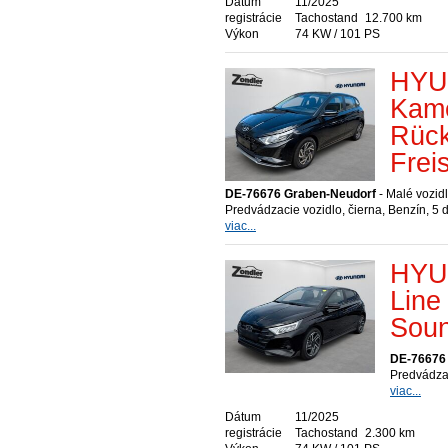
Dátum
11/2025
registrácie
Tachostand
12.700 km
Výkon
74 KW / 101 PS
HYUN
Kame
Rück
Frei
DE-76676 Graben-Neudorf
- Malé vozidl
Predvádzacie vozidlo, čierna, Benzín, 5 
viac...
HYUN
Line
Soun
DE-76676
Predvádzac
viac...
Dátum
11/2025
registrácie
Tachostand
2.300 km