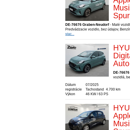
Mus
Spur
DE-76676 Graben-Neudorf
- Malé vozidl
Predvádzacie vozidlo, bez údajov, Benzí
viac...
HYUN
Digi
Auto
DE-76676
vozidlá, b
Dátum
07/2025
registrácie
Tachostand
4.700 km
Výkon
46 KW / 63 PS
HYUN
Appl
Mus