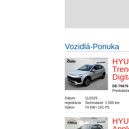
Vozidlá-Ponuka
HYU
Tren
Digi
DE-76676
Predvádzac
Dátum
11/2025
registrácie
Tachostand
1.500 km
Výkon
74 KW / 101 PS
HYUN
Appl