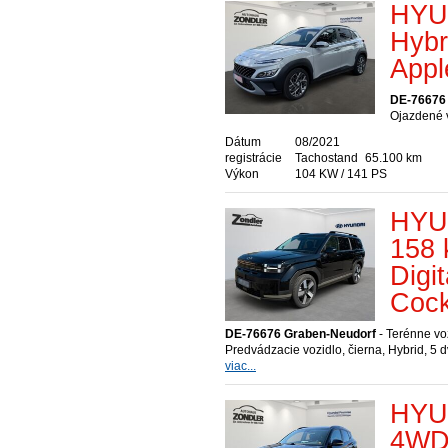
HYU
Hybr
Appl
DE-76676
Ojazdené v
Dátum
08/2021
registrácie
Tachostand
65.100 km
Výkon
104 KW / 141 PS
HYU
158 
Digi
Cock
DE-76676 Graben-Neudorf
- Terénne vo
Predvádzacie vozidlo, čierna, Hybrid, 5 
viac...
HYU
4WD 