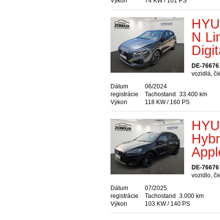
Výkon
74 KW / 101 PS
HYUN
N Li
Digi
DE-76676
vozidlá, č
Dátum
06/2024
registrácie
Tachostand
33.400 km
Výkon
118 KW / 160 PS
HYUN
Hybr
Appl
DE-76676
vozidlo, č
Dátum
07/2025
registrácie
Tachostand
3.000 km
Výkon
103 KW / 140 PS