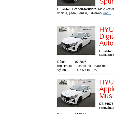
Spur
DE-76676 Graben-Neudorf
- Malé vozid
vozidlá, ¿edá, Benzín, 5 dverový
viac...
HYUN
Digi
Auto
DE-76676
Predvádzac
Dátum
07/2025
registrácie
Tachostand
3.900 km
Výkon
74 KW / 101 PS
HYUN
Appl
Musi
DE-76676
Predvádzac