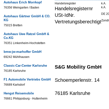
Autohaus Erich Morrkopf
Handelsregister
k.A.
k.A.
76356 Weingarten / Baden
Handelsregisternr
DE 2
USt-IdNr.
Autohaus Gärtner GmbH & CO.
KG
Zondl
Vertretungsberechtigt
75015 Bretten
Autohaus Uwe Ratzel GmbH &
Co.KG
76351 Linkenheim-Hochstetten
bmw-jw-marhoffer GmbH
69242 Mühlhausen
Classic-Car-Center Karlsruhe
S&G Mobility GmbH
76185 Karlsruhe
Schoemperlenstr. 14
F1 Automobile Vertriebs GmbH
76689 Karlsdorf
76185 Karlsruhe
Hengst Reisemobile
76661 Philippsburg - Huttenheim