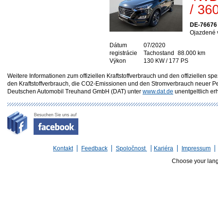
/ 36
DE-76676
Ojazdené v
Dátum
07/2020
registrácie
Tachostand
88.000 km
Výkon
130 KW / 177 PS
Weitere Informationen zum offiziellen Kraftstoffverbrauch und den offizielle
den Kraftstoffverbrauch, die CO2-Emissionen und den Stromverbrauch neuer P
Deutschen Automobil Treuhand GmbH (DAT) unter
www.dat.de
unentgeltlich erhä
Kontakt
Feedback
Spoločnost
Kariéra
Impressum
Choose your lan