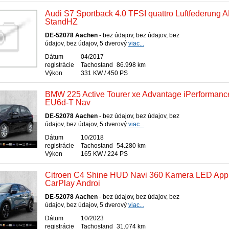
Audi S7 Sportback 4.0 TFSI quattro Luftfederung 
StandHZ
DE-52078 Aachen
- bez údajov, bez údajov, bez
údajov, bez údajov, 5 dverový
viac...
Dátum
04/2017
registrácie
Tachostand
86.998 km
Výkon
331 KW / 450 PS
BMW 225 Active Tourer xe Advantage iPerformanc
EU6d-T Nav
DE-52078 Aachen
- bez údajov, bez údajov, bez
údajov, bez údajov, 5 dverový
viac...
Dátum
10/2018
registrácie
Tachostand
54.280 km
Výkon
165 KW / 224 PS
Citroen C4 Shine HUD Navi 360 Kamera LED App
CarPlay Androi
DE-52078 Aachen
- bez údajov, bez údajov, bez
údajov, bez údajov, 5 dverový
viac...
Dátum
10/2023
registrácie
Tachostand
31.074 km