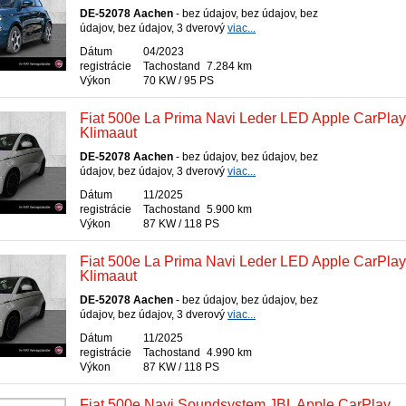
DE-52078 Aachen
- bez údajov, bez údajov, bez
údajov, bez údajov, 3 dverový
viac...
Dátum
04/2023
registrácie
Tachostand
7.284 km
Výkon
70 KW / 95 PS
Fiat 500e La Prima Navi Leder LED Apple CarPlay
Klimaaut
DE-52078 Aachen
- bez údajov, bez údajov, bez
údajov, bez údajov, 3 dverový
viac...
Dátum
11/2025
registrácie
Tachostand
5.900 km
Výkon
87 KW / 118 PS
Fiat 500e La Prima Navi Leder LED Apple CarPlay
Klimaaut
DE-52078 Aachen
- bez údajov, bez údajov, bez
údajov, bez údajov, 3 dverový
viac...
Dátum
11/2025
registrácie
Tachostand
4.990 km
Výkon
87 KW / 118 PS
Fiat 500e Navi Soundsystem JBL Apple CarPlay