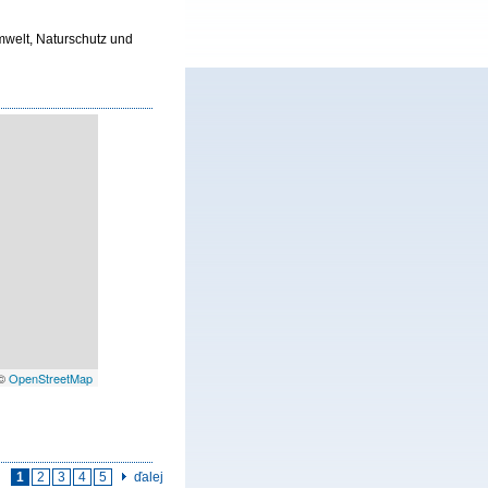
mwelt, Naturschutz und
 ©
OpenStreetMap
1
2
3
4
5
ďalej