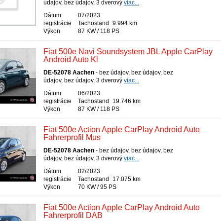
údajov, bez údajov, 3 dverový
viac...
Dátum
07/2023
registrácie
Tachostand
9.994 km
Výkon
87 KW / 118 PS
Fiat 500e Navi Soundsystem JBL Apple CarPlay
Android Auto Kl
DE-52078 Aachen
- bez údajov, bez údajov, bez
údajov, bez údajov, 3 dverový
viac...
Dátum
06/2023
registrácie
Tachostand
19.746 km
Výkon
87 KW / 118 PS
Fiat 500e Action Apple CarPlay Android Auto
Fahrerprofil Mus
DE-52078 Aachen
- bez údajov, bez údajov, bez
údajov, bez údajov, 3 dverový
viac...
Dátum
02/2023
registrácie
Tachostand
17.075 km
Výkon
70 KW / 95 PS
Fiat 500e Action Apple CarPlay Android Auto
Fahrerprofil DAB