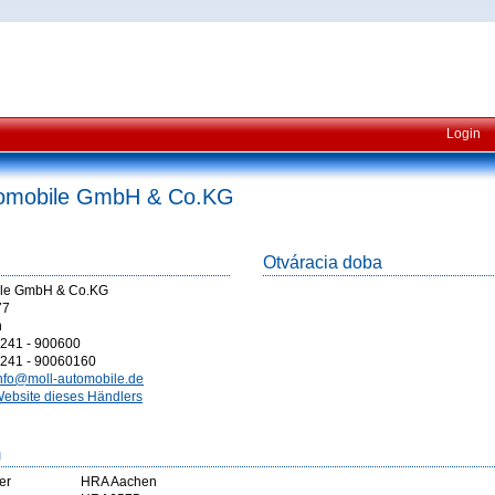
Login
tomobile GmbH & Co.KG
Otváracia doba
ile GmbH & Co.KG
77
n
241 - 900600
241 - 90060160
nfo@moll-automobile.de
ebsite dieses Händlers
m
er
HRA Aachen