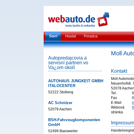
Start
Hladat
Poradca
Moll Au
Autopredajcovia a
servisní partneri vo
Va¿om okolí
Kontakt
Moll Automob
AUTOHAUS JUNGKEIT GMBH
Neuenhofstr. 
ITALOCENTER
52078 Aache
52222 Stolberg
Tel.
0
Fax
0
AC Schnitzer
E-Mail
i
Webová
W
52078 Aachen
stránka
BSH-Fahrzeugkomponenten
Impressu
GmbH
Handelsregist
52499 Baesweiler