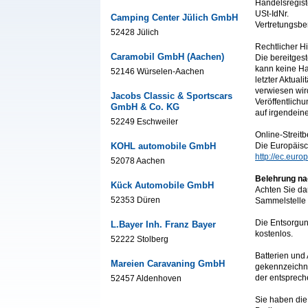
Handelsregist
USt-IdNr.
Camping Center Jülich GmbH
Vertretungsbe
52428 Jülich
Rechtlicher H
Caramobil GmbH (Aachen)
Die bereitgest
kann keine Ha
52146 Würselen-Aachen
letzter Aktuali
verwiesen wir
Jacobs Classic & Sportscars
Veröffentlich
GmbH & Co. KG
auf irgendeine
52249 Eschweiler
Online-Streit
KOHL automobile GmbH
Die Europäisch
http://ec.euro
52078 Aachen
Belehrung nac
Kück Automobile GmbH
Achten Sie da
52353 Düren
Sammelstelle 
Die Entsorgun
L.Bayer Inh. Franz Bayer
kostenlos.
52222 Stolberg
Batterien und
Mareien Caravaning GmbH
gekennzeichne
der entspreche
52457 Aldenhoven
Sie haben die