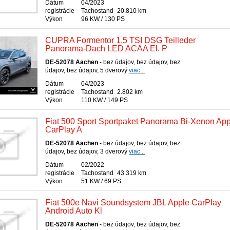
Dátum
04/2023
registrácie
Tachostand
20.810 km
Výkon
96 KW / 130 PS
CUPRA Formentor 1.5 TSI DSG Teilleder
Panorama-Dach LED ACAA El. P
DE-52078 Aachen
- bez údajov, bez údajov, bez
údajov, bez údajov, 5 dverový
viac...
Dátum
04/2023
registrácie
Tachostand
2.802 km
Výkon
110 KW / 149 PS
Fiat 500 Sport Sportpaket Panorama Bi-Xenon App
CarPlay A
DE-52078 Aachen
- bez údajov, bez údajov, bez
údajov, bez údajov, 3 dverový
viac...
Dátum
02/2022
registrácie
Tachostand
43.319 km
Výkon
51 KW / 69 PS
Fiat 500e Navi Soundsystem JBL Apple CarPlay
Android Auto Kl
DE-52078 Aachen
- bez údajov, bez údajov, bez