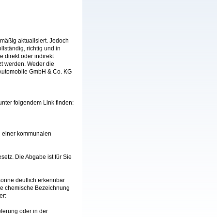
mäßig aktualisiert. Jedoch
ständig, richtig und in
e direkt oder indirekt
zt werden. Weder die
l Automobile GmbH & Co. KG
 unter folgendem Link finden:
 an einer kommunalen
etz. Die Abgabe ist für Sie
tonne deutlich erkennbar
die chemische Bezeichnung
er:
ferung oder in der