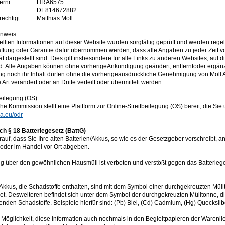
ernr
HRA6575
DE814672882
rechtigt
Matthias Moll
inweis:
ellten Informationen auf dieser Website wurden sorgfältig geprüft und werden regel
ftung oder Garantie dafür übernommen werden, dass alle Angaben zu jeder Zeit voll
tät dargestellt sind. Dies gilt insbesondere für alle Links zu anderen Websites, auf di
d. Alle Angaben können ohne vorherigeAnkündigung geändert, entferntoder ergän
ung noch ihr Inhalt dürfen ohne die vorherigeausdrückliche Genehmigung von Mol
 Art verändert oder an Dritte verteilt oder übermittelt werden.
beilegung (OS)
e Kommission stellt eine Plattform zur Online-Streitbeilegung (OS) bereit, die Sie
pa.eu/odr
h § 18 Batteriegesetz (BattG)
rauf, dass Sie Ihre alten Batterien/Akkus, so wie es der Gesetzgeber vorschreibt,
oder im Handel vor Ort abgeben.
g über den gewöhnlichen Hausmüll ist verboten und verstößt gegen das Batterieges
 Akkus, die Schadstoffe enthalten, sind mit dem Symbol einer durchgekreuzten Müll
t. Desweiteren befindet sich unter dem Symbol der durchgekreuzten Mülltonne, 
nden Schadstoffe. Beispiele hierfür sind: (Pb) Blei, (Cd) Cadmium, (Hg) Quecksilb
 Möglichkeit, diese Information auch nochmals in den Begleitpapieren der Warenlie