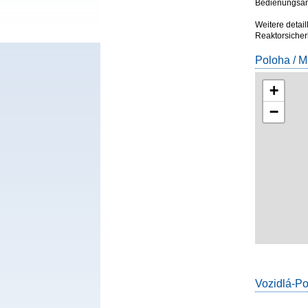
Bedienungsanl
Weitere detai
Reaktorsicherh
Poloha / 
+
−
Vozidlá-P