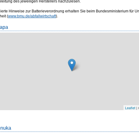
eitung des jeweiligen Herstellers nachzulesen.
llierte Hinweise zur Batterieverordnung erhalten Sie beim Bundesministerium für U
eit (
www.bmu.de/abfallwirtschaft
).
Mapa
Leaflet
|
onuka