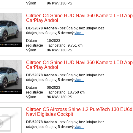
Výkon
96 KW / 130 PS
Citroen C4 Shine HUD Navi 360 Kamera LED App
CarPlay Androi
DE-52078 Aachen
- bez údajov, bez údajov, bez
údajov, bez údajov, 5 dverový
viac...
Dátum
10/2023
registrácie
Tachostand
9.751 km
Výkon
96 KW / 130 PS
Citroen C4 Shine HUD Navi 360 Kamera LED App
CarPlay Androi
DE-52078 Aachen
- bez údajov, bez údajov, bez
údajov, bez údajov, 5 dverový
viac...
Dátum
08/2023
registrácie
Tachostand
18.750 km
Výkon
96 KW / 130 PS
Citroen C5 Aircross Shine 1.2 PureTech 130 EU6d
Navi Digitales Cockpit
DE-52078 Aachen
- bez údajov, bez údajov, bez
údajov, bez údajov, 5 dverový
viac...