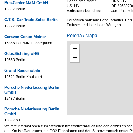
Handelsregisternr
HRA 5061
Bus-Center M&M GmbH
USt-IdNr.
DE 2263970
13597 Berlin
Vertretungsberechtigt
Jörg Pattusc
C.T.S. Car-Trade-Sales Berlin
Persönlich haftende Gesellschafter: Herr
Pattusch und Herr Holm Wirthgen
12277 Berlin
Poloha / Mapa
Caravan Center Matner
15366 Dahlwitz-Hoppegarten
+
Gebr.Stehling oHG
−
10553 Berlin
Grund Reisemobile
12621 Berlin-Kaulsdorf
Porsche Niederlassung Berlin
GmbH
12487 Berlin
Porsche Niederlassung Berlin
GmbH
10587 null
Weitere Informationen zum offiziellen Kraftstoffverbrauch und den offizielle
den Kraftstoffverbrauch, die CO2-Emissionen und den Stromverbrauch neuer P