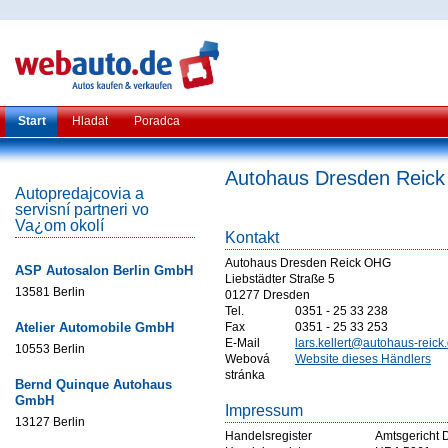
Start
Hladat
Poradca
Autohaus Dresden Reic
Autopredajcovia a
servisní partneri vo
Va¿om okolí
Kontakt
Autohaus Dresden Reick OHG
ASP Autosalon Berlin GmbH
Liebstädter Straße 5
13581 Berlin
01277 Dresden
Tel.
0351 - 25 33 238
Atelier Automobile GmbH
Fax
0351 - 25 33 253
E-Mail
lars.kellert@autohaus-reick
10553 Berlin
Webová
Website dieses Händlers
stránka
Bernd Quinque Autohaus
GmbH
Impressum
13127 Berlin
Handelsregister
Amtsgericht 